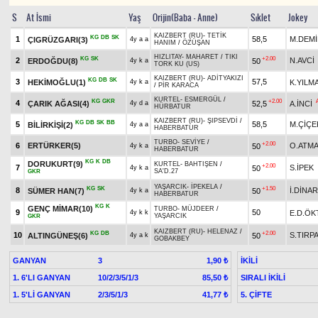
S
At İsmi
Yaş
Orijin(Baba - Anne)
Sıklet
Jokey
KAIZBERT (RU)
-
TETİK
KG
DB
SK
1
58,5
M.DEM
ÇIGRÜZGARI(3)
4y a a
HANIM
/
ÖZÜŞAN
HIZLITAY
-
MAHARET
/
TIKI
KG
SK
+2.00
2
N.AVCİ
ERDOĞDU(8)
50
4y k a
TORK KU (US)
KAIZBERT (RU)
-
ADİTYAKIZI
KG
DB
SK
3
57,5
HEKİMOĞLU(1)
K.YILM
4y k a
/
PİR KARACA
KURTEL
-
ESMERGÜL
/
KG
GKR
+2.00
4
ÇARIK AĞASI(4)
52,5
A.İNCİ
4y d a
HÜRBATUR
KAIZBERT (RU)
-
ŞIPSEVDİ
/
KG
DB
SK
BB
5
58,5
M.ÇİÇE
BİLİRKİŞİ(2)
4y a a
HABERBATUR
TURBO
-
SEVİYE
/
+2.00
6
ERTÜRKER(5)
O.ATM
50
4y k a
HABERBATUR
KG
K
DB
DORUKURT(9)
KURTEL
-
BAHTIŞEN
/
+2.00
7
S.İPEK
50
4y k a
SA'D.27
GKR
YAŞARCIK
-
İPEKELA
/
KG
SK
+1.50
8
İ.DİNAR
SÜMER HAN(7)
50
4y k a
HABERBATUR
KG
K
GENÇ MİMAR(10)
TURBO
-
MÜJDEER
/
9
50
E.D.ÖK
4y k k
YAŞARCIK
GKR
KAIZBERT (RU)
-
HELENAZ
/
KG
DB
+2.00
10
S.TIRP
ALTINGÜNEŞ(6)
50
4y a k
GOBAKBEY
GANYAN
3
İKİLİ
1,90 ₺
1. 6'LI GANYAN
10/2/3/5/1/3
SIRALI İKİLİ
85,50 ₺
1. 5'Lİ GANYAN
2/3/5/1/3
5. ÇİFTE
41,77 ₺