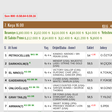
Son 800 :0.58.64-0.59.16
7. Koşu 16.00
KV-6
, 4
Ikramiye:
Yetistiri
1.)
80.000
2.)
32.000
3.)
16.000
4.)
8.000
5.)
4.000
t
t
t
t
t
At Sahibi Primi:
1.)
12.000
2.)
4.800
3.)
2.400
4.)
1.200
5.)
600
t
t
t
t
t
S
At İsmi
Yaş
Orijin(Baba - Anne)
Sıklet
Jokey
KANEKO
-
NİKİNİKİ
/
SRI
SKG
SK
+1.90
1
O.ÖZTÜ
PETROCELLI(8)
54
4y d a
PEKAN (USA)
MENDIP (USA)
-
MAJESTIC
K
2
59,5
M.ÇİÇEK
DARKHOLM(3)
6y d a
LASS
/
STRIKE THE GOLD
(USA)
VICTORY GALLOP (CAN)
-
KG
DB
3
63,5
K.TOKA
EL NINO(1)
6y d a
PLATONIC CHAT (IRE)
/
DANEHILL DANCER (IRE)
CUVEE (USA)
-
HIDDEN
KG
DB
SK
4
59,5
F.YÜKSE
GADDARA(4)
7y a a
WHITE
/
MARLIN (USA)
UNACCOUNTED FOR (USA)
-
KG
SK
ÖG
5
62,5
M.GÜND
ÜNLÜOĞLU(2)
8y d a
SARIŞIN BOMBA
/
GEORGE
THOMAS
DR FONG (USA)
-
ELLE
KG
DB
6
58,5
T.YILDIZ
GRAY TAIL(5)
5y k a
STARLIGHT (USA)
/
CORINTHIAN (USA)
SMART ROBIN (JPN)
-
KG
DB
SK
+0.20
7
S.İPEK
AIRMAN(7)
55
4y d a
PRENSES YAĞMUR
/
LION
HEART (USA)