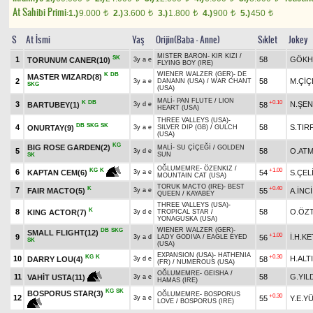
At Sahibi Primi:
1.)
9.000
2.)
3.600
3.)
1.800
4.)
900
5.)
450
t
t
t
t
t
S
At İsmi
Yaş
Orijin(Baba - Anne)
Sıklet
Jokey
MISTER BARON
-
KIR KIZI
/
SK
1
58
GÖKH
TORUNUM CANER(10)
3y a e
FLYING BOY (IRE)
WIENER WALZER (GER)
-
DE
K
DB
MASTER WIZARD(8)
2
58
M.ÇİÇ
3y a e
DANANN (USA)
/
WAR CHANT
SKG
(USA)
MALİ
-
PAN FLUTE
/
LION
K
DB
+0.10
3
N.ŞEN
BARTUBEY(1)
58
3y d e
HEART (USA)
THREE VALLEYS (USA)
-
DB
SKG
SK
4
58
S.TIR
ONURTAY(9)
3y a e
SILVER DIP (GB)
/
GULCH
(USA)
KG
BIG ROSE GARDEN(2)
MALİ
-
SU ÇİÇEĞİ
/
GOLDEN
5
58
O.AT
3y d e
SUN
SK
OĞLUMEMRE
-
ÖZENKIZ
/
+1.00
KG
K
6
54
S.ÇEL
KAPTAN CEM(6)
3y a e
MOUNTAIN CAT (USA)
TORUK MACTO (IRE)
-
BEST
K
+0.40
7
FAIR MACTO(5)
55
A.İNCİ
3y a e
QUEEN
/
KAYABEY
THREE VALLEYS (USA)
-
K
8
58
O.ÖZ
KING ACTOR(7)
3y d e
TROPICAL STAR
/
YONAGUSKA (USA)
WIENER WALZER (GER)
-
DB
SKG
SMALL FLIGHT(12)
+1.00
9
İ.H.K
56
3y a d
LADY GODIVA
/
EAGLE EYED
SK
(USA)
EXPANSION (USA)
-
HATHENIA
KG
K
+0.30
10
H.ALT
DARRY LOU(4)
58
3y d e
(FR)
/
NUMEROUS (USA)
OĞLUMEMRE
-
GEISHA
/
11
58
G.YIL
VAHİT USTA(11)
3y a e
HAMAS (IRE)
KG
SK
BOSPORUS STAR(3)
OĞLUMEMRE
-
BOSPORUS
+0.30
12
55
Y.E.Y
3y a e
LOVE
/
BOSPORUS (IRE)