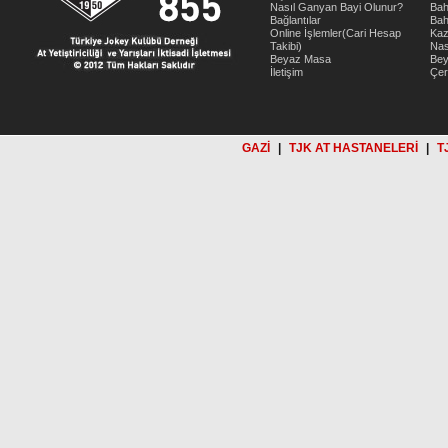
Nasıl Ganyan Bayi Olunur?
Bah
Bağlantılar
Bah
Online İşlemler(Cari Hesap
Kaz
Takibi)
Nas
Beyaz Masa
Be
İletişim
Çer
GAZİ
|
TJK AT HASTANELERİ
|
T