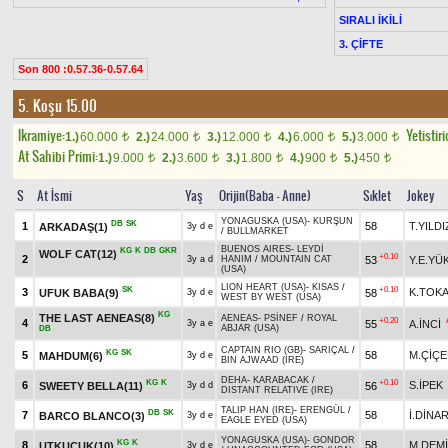
SIRALI İKİLİ
3. ÇİFTE
Son 800 :0.57.36-0.57.64
5. Koşu 15.00
Ikramiye:
Yetistiri
1.)
60.000
2.)
24.000
3.)
12.000
4.)
6.000
5.)
3.000
t
t
t
t
t
At Sahibi Primi:
1.)
9.000
2.)
3.600
3.)
1.800
4.)
900
5.)
450
t
t
t
t
t
S
At İsmi
Yaş
Orijin(Baba - Anne)
Sıklet
Jokey
YONAGUSKA (USA)
-
KURŞUN
DB
SK
1
58
T.YILDI
ARKADAŞ(1)
3y d e
/
BULLMARKET
BUENOS AIRES
-
LEYDİ
KG
K
DB
GKR
WOLF CAT(12)
+0.10
2
53
Y.E.YÜ
3y a d
HANIM
/
MOUNTAIN CAT
(USA)
LION HEART (USA)
-
KISAS
/
SK
+0.10
3
K.TOK
UFUK BABA(9)
58
3y d e
WEST BY WEST (USA)
KG
THE LAST AENEAS(8)
AENEAS
-
PSİNEF
/
ROYAL
+0.20
4
55
A.İNCİ
3y a e
ABJAR (USA)
DB
CAPTAIN RIO (GB)
-
SARIÇAL
/
KG
SK
5
58
M.ÇİÇE
MAHDUM(6)
3y d e
BIN AJWAAD (IRE)
DEHA
-
KARABACAK
/
KG
K
+0.10
6
S.İPEK
SWEETY BELLA(11)
56
3y d d
DISTANT RELATIVE (IRE)
TALIP HAN (IRE)
-
ERENGÜL
/
DB
SK
7
58
İ.DİNA
BARCO BLANCO(3)
3y d e
EAGLE EYED (USA)
YONAGUSKA (USA)
-
GONDOR
KG
K
8
58
M.DEM
UTKUCUK(10)
3y d e