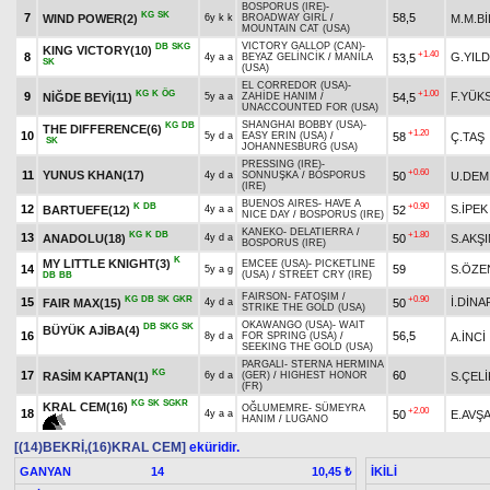
BOSPORUS (IRE)
-
KG
SK
7
58,5
WIND POWER(2)
M.M.Bİ
6y k k
BROADWAY GIRL
/
MOUNTAIN CAT (USA)
VICTORY GALLOP (CAN)
-
DB
SKG
KING VICTORY(10)
+1.40
8
G.YILD
53,5
4y a a
BEYAZ GELİNCİK
/
MANILA
SK
(USA)
EL CORREDOR (USA)
-
KG
K
ÖG
+1.00
9
F.YÜK
NİĞDE BEYİ(11)
54,5
5y a a
ZAHİDE HANIM
/
UNACCOUNTED FOR (USA)
SHANGHAI BOBBY (USA)
-
KG
DB
THE DIFFERENCE(6)
+1.20
10
58
Ç.TAŞ
5y d a
EASY ERIN (USA)
/
SK
JOHANNESBURG (USA)
PRESSING (IRE)
-
+0.60
11
YUNUS KHAN(17)
50
U.DEM
4y d a
SONNUŞKA
/
BOSPORUS
(IRE)
BUENOS AIRES
-
HAVE A
K
DB
+0.90
12
S.İPEK
BARTUEFE(12)
52
4y a a
NICE DAY
/
BOSPORUS (IRE)
KANEKO
-
DELATIERRA
/
KG
K
DB
+1.80
13
ANADOLU(18)
50
S.AKŞI
4y d a
BOSPORUS (IRE)
K
MY LITTLE KNIGHT(3)
EMCEE (USA)
-
PICKETLINE
14
59
S.ÖZE
5y a g
(USA)
/
STREET CRY (IRE)
DB
BB
FAIRSON
-
FATOŞIM
/
KG
DB
SK
GKR
+0.90
15
İ.DİNA
FAIR MAX(15)
50
4y d a
STRIKE THE GOLD (USA)
OKAWANGO (USA)
-
WAIT
DB
SKG
SK
BÜYÜK AJİBA(4)
16
56,5
A.İNCİ
8y d a
FOR SPRING (USA)
/
SEEKING THE GOLD (USA)
PARGALI
-
STERNA HERMINA
KG
17
60
RASİM KAPTAN(1)
S.ÇELİ
6y d a
(GER)
/
HIGHEST HONOR
(FR)
KG
SK
SGKR
KRAL CEM(16)
OĞLUMEMRE
-
SÜMEYRA
+2.00
18
50
E.AVŞ
4y a a
HANIM
/
LUGANO
[(14)BEKRİ,(16)KRAL CEM]
eküridir.
GANYAN
14
İKİLİ
10,45 ₺