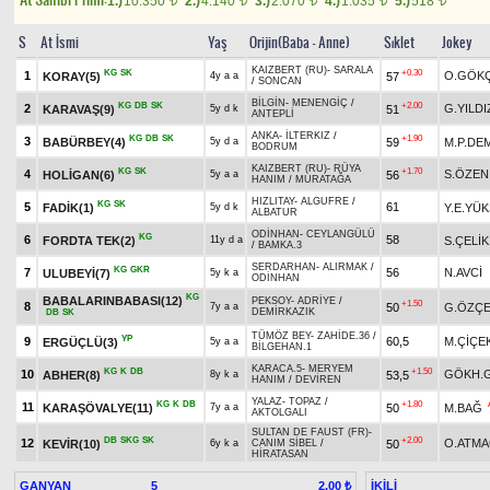
1.)
10.350
2.)
4.140
3.)
2.070
4.)
1.035
5.)
518
t
t
t
t
t
S
At İsmi
Yaş
Orijin(Baba - Anne)
Sıklet
Jokey
KAIZBERT (RU)
-
SARALA
KG
SK
+0.30
1
O.GÖK
KORAY(5)
57
4y a a
/
SONCAN
BİLGİN
-
MENENGİÇ
/
KG
DB
SK
+2.00
2
G.YILDI
KARAVAŞ(9)
51
5y d k
ANTEPLİ
ANKA
-
İLTERKIZ
/
KG
DB
SK
+1.90
3
BABÜRBEY(4)
59
M.P.DE
5y d a
BODRUM
KAIZBERT (RU)
-
RÜYA
KG
SK
+1.70
4
S.ÖZEN
HOLİGAN(6)
56
5y a a
HANIM
/
MURATAĞA
HIZLITAY
-
ALGUFRE
/
KG
SK
5
61
FADİK(1)
Y.E.YÜ
5y d k
ALBATUR
ODİNHAN
-
CEYLANGÜLÜ
KG
6
58
FORDTA TEK(2)
S.ÇELİK
11y d a
/
BAMKA.3
SERDARHAN
-
ALIRMAK
/
KG
GKR
7
56
N.AVCİ
ULUBEYİ(7)
5y k a
ODİNHAN
KG
BABALARINBABASI(12)
PEKSOY
-
ADRİYE
/
+1.50
8
50
G.ÖZÇE
7y a a
DEMİRKAZIK
DB
SK
TÜMÖZ BEY
-
ZAHİDE.36
/
YP
9
60,5
M.ÇİÇE
ERGÜÇLÜ(3)
5y a a
BİLGEHAN.1
KARACA.5
-
MERYEM
KG
K
DB
+1.50
10
GÖKH.
ABHER(8)
53,5
8y k a
HANIM
/
DEVİREN
YALAZ
-
TOPAZ
/
KG
K
DB
+1.80
11
KARAŞÖVALYE(11)
50
M.BAĞ
7y a a
AKTOLGALI
SULTAN DE FAUST (FR)
-
DB
SKG
SK
+2.00
12
O.ATMA
KEVİR(10)
50
6y k a
CANIM SİBEL
/
HİRATASAN
GANYAN
5
İKİLİ
2,00 ₺