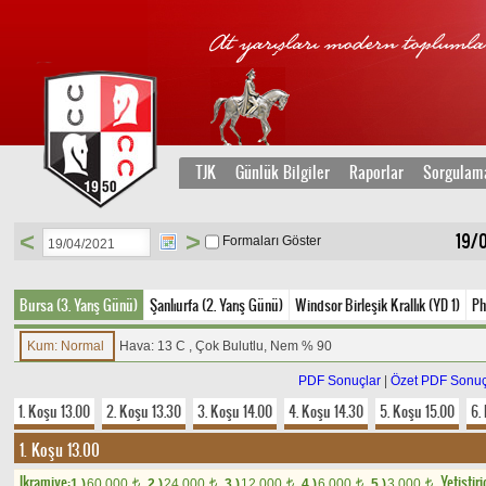
TJK
Günlük Bilgiler
Raporlar
Sorgulam
<
>
19/0
Formaları Göster
Bursa (3. Yarış Günü)
Şanlıurfa (2. Yarış Günü)
Windsor Birleşik Krallık (YD 1)
Ph
Kum: Normal
Hava: 13 C , Çok Bulutlu, Nem % 90
PDF Sonuçlar
|
Özet PDF Sonuç
1. Koşu 13.00
2. Koşu 13.30
3. Koşu 14.00
4. Koşu 14.30
5. Koşu 15.00
6.
1. Koşu 13.00
Ikramiye:
Yetistiri
1.)
60.000
2.)
24.000
3.)
12.000
4.)
6.000
5.)
3.000
t
t
t
t
t