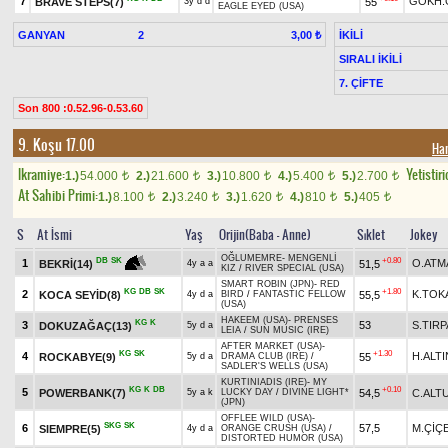
7
GÖKH.
BRAVE STEPS(7)
55
3y d d
EAGLE EYED (USA)
GANYAN
2
İKİLİ
3,00 ₺
SIRALI İKİLİ
7. ÇİFTE
Son 800 :0.52.96-0.53.60
9. Koşu 17.00
Ha
Ikramiye:
Yetistiri
1.)
54.000
2.)
21.600
3.)
10.800
4.)
5.400
5.)
2.700
t
t
t
t
t
At Sahibi Primi:
1.)
8.100
2.)
3.240
3.)
1.620
4.)
810
5.)
405
t
t
t
t
t
S
At İsmi
Yaş
Orijin(Baba - Anne)
Sıklet
Jokey
OĞLUMEMRE
-
MENGENLİ
+0.80
DB
SK
1
O.ATM
51,5
BEKRİ(14)
4y a a
KIZ
/
RIVER SPECIAL (USA)
SMART ROBIN (JPN)
-
RED
KG
DB
SK
+1.80
2
K.TO
KOCA SEYİD(8)
55,5
4y d a
BIRD
/
FANTASTIC FELLOW
(USA)
HAKEEM (USA)
-
PRENSES
KG
K
3
53
S.TIR
DOKUZAĞAÇ(13)
5y d a
LEIA
/
SUN MUSIC (IRE)
AFTER MARKET (USA)
-
KG
SK
+1.30
4
H.ALTI
ROCKABYE(9)
55
5y d a
DRAMA CLUB (IRE)
/
SADLER'S WELLS (USA)
KURTINIADIS (IRE)
-
MY
KG
K
DB
+0.10
5
POWERBANK(7)
54,5
C.ALT
5y a k
LUCKY DAY
/
DIVINE LIGHT*
(JPN)
OFFLEE WILD (USA)
-
SKG
SK
6
57,5
M.ÇİÇ
SIEMPRE(5)
4y d a
ORANGE CRUSH (USA)
/
DISTORTED HUMOR (USA)