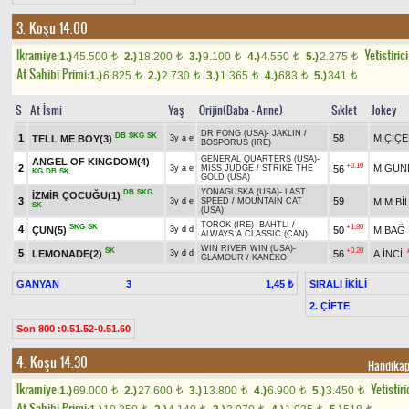
3. Koşu 14.00
Ikramiye:
Yetistiric
1.)
45.500
2.)
18.200
3.)
9.100
4.)
4.550
5.)
2.275
t
t
t
t
t
At Sahibi Primi:
1.)
6.825
2.)
2.730
3.)
1.365
4.)
683
5.)
341
t
t
t
t
t
S
At İsmi
Yaş
Orijin(Baba - Anne)
Sıklet
Jokey
DR FONG (USA)
-
JAKLIN
/
DB
SKG
SK
1
58
M.ÇİÇE
TELL ME BOY(3)
3y a e
BOSPORUS (IRE)
GENERAL QUARTERS (USA)
-
ANGEL OF KINGDOM(4)
+0.10
2
M.GÜN
56
3y a e
MISS JUDGE
/
STRIKE THE
KG
DB
SK
GOLD (USA)
YONAGUSKA (USA)
-
LAST
DB
SKG
İZMİR ÇOCUĞU(1)
3
59
M.M.Bİ
3y d e
SPEED
/
MOUNTAIN CAT
SK
(USA)
TOROK (IRE)
-
BAHTLI
/
SKG
SK
+1.80
4
ÇUN(5)
50
M.BAĞ
3y d d
ALWAYS A CLASSIC (CAN)
WIN RIVER WIN (USA)
-
SK
+0.20
5
LEMONADE(2)
56
A.İNCİ
3y d d
GLAMOUR
/
KANEKO
GANYAN
3
SIRALI İKİLİ
1,45 ₺
2. ÇİFTE
Son 800 :0.51.52-0.51.60
4. Koşu 14.30
Handika
Ikramiye:
Yetistiri
1.)
69.000
2.)
27.600
3.)
13.800
4.)
6.900
5.)
3.450
t
t
t
t
t
At Sahibi Primi: