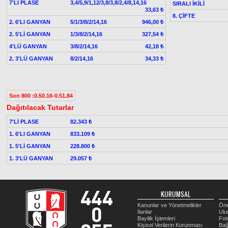
7'Lİ PLASE
3,4/5,9/1,12/3,8/3,8/2,4/8,14,16
SIRALI İKİLİ
33,63 ₺
8. ÇİFTE
2. 6'LI GANYAN
5/1/3/8/2/14,16
946,00 ₺
2. 5'Lİ GANYAN
1/3/8/2/14,16
327,54 ₺
4'LÜ GANYAN
3/8/2/14,16
42,18 ₺
2. 3'LÜ GANYAN
8/2/14,16
34,33 ₺
Son 800 :0.50.16-0.51.84
Dağıtılacak Tutarlar
7'Lİ PLASE
82.343 ₺
1. 6'LI GANYAN
833.109 ₺
1. 5'Lİ GANYAN
228.800 ₺
1. 3'LÜ GANYAN
29.057 ₺
KURUMSAL
Kanunlar ve Yönetmelikler
Öne
İlanlar
Ulu
Bayilik İşlemleri
Fot
Kişisel Verilerin Korunması
Bağ