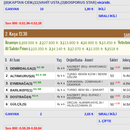
[(6)KAPTAN CEM,(11)VAHİT USTA,(3)BOSPORUS STAR]
eküridir.
GANYAN
10
İKİLİ
1,80 ₺
SIRALI İKİLİ
Son 800 :0.51.96-0.52.28
2. Koşu 13.30
ŞAR
Ikramiye:
Yetistiri
1.)
69.000
2.)
27.600
3.)
13.800
4.)
6.900
5.)
3.450
t
t
t
t
t
At Sahibi Primi:
1.)
10.350
2.)
4.140
3.)
2.070
4.)
1.035
5.)
518
t
t
t
t
t
S
At İsmi
Yaş
Orijin(Baba - Anne)
Sıklet
Joke
KAIZBERT (RU)
-
AYHATUNKIZI
KG
SK
+0.30
1
MAH
DEMİRDALGA(2)
56
4y a k
/
MAGRİP
TURBO
-
BENİM KIZIM
/
BENİM
KG
K
DB
2
53
N.AV
ALTINKURUŞ(6)
4y k k
OĞLUM
KARAKEMAL
-
ZÜMRANUR
/
KG
DB
+2.00
3
EYMENAĞA(3)
53
A.İN
4y k a
DEMİRKIR
KG
DB
4
56
M.G
BARLIKEFE(1)
4y k a
TURBO
-
BENİ BİL
/
ŞINKART
KAIZBERT (RU)
-
ELİFKIZ
/
KG
K
+2.00
5
O.G
DOSTBAĞI(4)
55
4y a a
DEVİRHAN
ORÇUN
-
ALMİMRUHİYE.26
/
+1.60
6
GÜLÇİL(5)
50
M.B
4y a k
HİLALÜZZAMAN.25
GANYAN
2
SIRALI İKİLİ
2,65 ₺
1. ÇİFTE
Son 800 :0.59.28-0.59.84