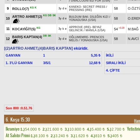
/
UNACCOUNTED FOR (USA)
KANEKO
-
SECRET PRESS
/
KG
K
9
58
O.ÖZT
ROLLO(7)
3y d e
PRESSING (IRE)
KG
DB
SK
ARTRO AHMET(2)
BULDUM BAK
-
DİLEĞİN KIZI
/
10
58
O.ERE
3y d e
YONAGUSKA (USA)
APPROVE (IRE)
-
BEYAZ
KG
+0.20
11
KOCAYİĞİT(5)
54
M.BAĞ
3y k e
GELİNCİK
/
MANILA (USA)
DB
SK
BARIŞ KAPTAN(4)
OĞLUMEMRE
-
PRENCES
12
58
N.AVCİ
3y d e
MELİS
/
YONAGUSKA (USA)
[(2)ARTRO AHMET,(4)BARIŞ KAPTAN]
eküridir.
GANYAN
1
İKİLİ
5,35 ₺
1. 3'LÜ GANYAN
3/5/1
SIRALI İKİLİ
12,68 ₺
4. ÇİFTE
Son 800 :0.51.76
6. Koşu 15.30
Han
Ikramiye:
Yetistiri
1.)
54.000
2.)
21.600
3.)
10.800
4.)
5.400
5.)
2.700
t
t
t
t
t
At Sahibi Primi:
1.)
8.100
2.)
3.240
3.)
1.620
4.)
810
5.)
405
t
t
t
t
t