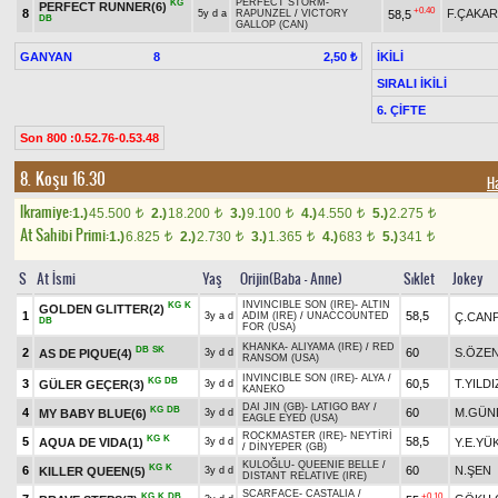
PERFECT STORM
-
KG
PERFECT RUNNER(6)
+0.40
8
F.ÇAKAR
58,5
5y d a
RAPUNZEL
/
VICTORY
DB
GALLOP (CAN)
GANYAN
8
İKİLİ
2,50 ₺
SIRALI İKİLİ
6. ÇİFTE
Son 800 :0.52.76-0.53.48
8. Koşu 16.30
H
Ikramiye:
1.)
45.500
2.)
18.200
3.)
9.100
4.)
4.550
5.)
2.275
t
t
t
t
t
At Sahibi Primi:
1.)
6.825
2.)
2.730
3.)
1.365
4.)
683
5.)
341
t
t
t
t
t
S
At İsmi
Yaş
Orijin(Baba - Anne)
Sıklet
Jokey
INVINCIBLE SON (IRE)
-
ALTIN
KG
K
GOLDEN GLITTER(2)
1
58,5
Ç.CAN
3y a d
ADIM (IRE)
/
UNACCOUNTED
DB
FOR (USA)
KHANKA
-
ALIYAMA (IRE)
/
RED
DB
SK
2
60
S.ÖZE
AS DE PIQUE(4)
3y d d
RANSOM (USA)
INVINCIBLE SON (IRE)
-
ALYA
/
KG
DB
3
60,5
T.YILDI
GÜLER GEÇER(3)
3y d d
KANEKO
DAI JIN (GB)
-
LATIGO BAY
/
KG
DB
4
60
M.GÜN
MY BABY BLUE(6)
3y d d
EAGLE EYED (USA)
ROCKMASTER (IRE)
-
NEYTİRİ
KG
K
5
58,5
AQUA DE VIDA(1)
Y.E.YÜ
3y d d
/
DİNYEPER (GB)
KULOĞLU
-
QUEENIE BELLE
/
KG
K
6
60
N.ŞEN
KILLER QUEEN(5)
3y d d
DISTANT RELATIVE (IRE)
SCARFACE
-
CASTALIA
/
KG
K
DB
+0.10