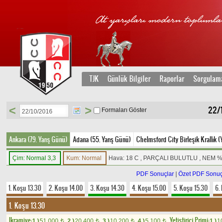
TJK
Günlük Bilgiler
Raporlar
Sorgulam
<
>
22/1
Formaları Göster
Ankara (79. Yarış Günü)
Adana (55. Yarış Günü)
Chelmsford City Birleşik Krallık (
Çim: Normal 3,3
Kum: Normal
Hava: 18 C , PARÇALI BULUTLU , NEM 
PDF Sonuçlar
|
Özet PDF Sonuç
1. Koşu 13.30
2. Koşu 14.00
3. Koşu 14.30
4. Koşu 15.00
5. Koşu 15.30
6.
1. Koşu 13.30
Ikramiye:
Yetistirici Primi:
1.)
51.000
2.)
20.400
3.)
10.200
4.)
5.100
1.)
1
t
t
t
t