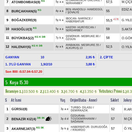
ATOMKARINCA
-
ÖNCÜKIZ
/
KG
7
57,5
M.ÇİÇ
ATOMBOMBASI(8)
5y a a
SERHANBEY
EDİZ 
BEN ANADOLU
-
HAMDEGÜL
KG
8
55
BURÇAKHAN(5)
4y a a
/
ŞÖVALYE
İBOCAN
-
NARİNCE
/
+0.70
9
BOĞAZKERE(9)
G.YILD
55,5
5y k a
HABERBATUR
HASTAY
-
HURİYECAN
/
KG
10
59
HASOĞLU(3)
S.AKT
5y a a
SERDARBEY
DEMİRKIR
-
MEBRUKE.90
/
KG
K
DB
11
58
BÜYÜKBAŞ(2)
O.GÖ
7y k a
ÖZGÜN
AYABAKAN
-
MESRURE.55
/
KG
K
DB
12
52,5
HALENAY(6)
O.YIL
4y a k
ALKURUŞ.13
GANYAN
10
2. ÇİFTE
2,95 ₺
1. 3'LÜ GANYAN
1,9/2/10
3,88 ₺
Son 800 :0.57.04-0.57.20
5. Koşu 15.30
Ikramiye:
Yetistirici Primi:
1.)
33.500
2.)
13.400
3.)
6.700
4.)
3.350
1.)
8.
t
t
t
t
S
At İsmi
Yaş
Orijin(Baba - Anne)
Sıklet
Jokey
TURBO
-
DİLASU
/
1
GÜRSU(8)
52
R.AR
3y a e
DEMİRKAZIK
ÖZDURAN
-
DB
SK
2
57
M.Çİ
BENAZİR KIZ(4)
3y d d
TOYDEMİRHANIM
/
SAĞANAK
HABERBATUR
-
DURUDOĞA
KG
SK
3
57
Ö.YI
AKARNEJAT(3)
3y k g
/
RİKARDO