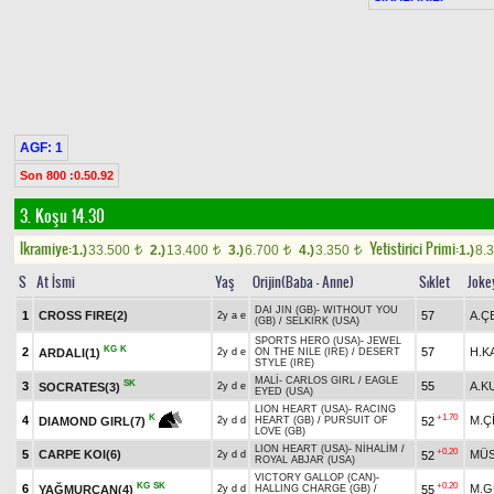
AGF: 1
Son 800 :0.50.92
3. Koşu 14.30
Ikramiye:
Yetistirici Primi:
1.)
33.500
2.)
13.400
3.)
6.700
4.)
3.350
1.)
8.
t
t
t
t
S
At İsmi
Yaş
Orijin(Baba - Anne)
Sıklet
Joke
DAI JIN (GB)
-
WITHOUT YOU
1
CROSS FIRE(2)
57
A.Ç
2y a e
(GB)
/
SELKIRK (USA)
SPORTS HERO (USA)
-
JEWEL
KG
K
2
57
H.K
ARDALI(1)
2y d e
ON THE NILE (IRE)
/
DESERT
STYLE (IRE)
MALİ
-
CARLOS GIRL
/
EAGLE
SK
3
55
A.K
SOCRATES(3)
2y d e
EYED (USA)
LION HEART (USA)
-
RACING
+1.70
K
4
M.Ç
52
DIAMOND GIRL(7)
2y d d
HEART (GB)
/
PURSUIT OF
LOVE (GB)
LION HEART (USA)
-
NİHALİM
/
+0.20
5
CARPE KOI(6)
MÜS
52
2y d d
ROYAL ABJAR (USA)
VICTORY GALLOP (CAN)
-
KG
SK
+0.20
6
M.G
YAĞMURCAN(4)
55
2y d d
HALLING CHARGE (GB)
/