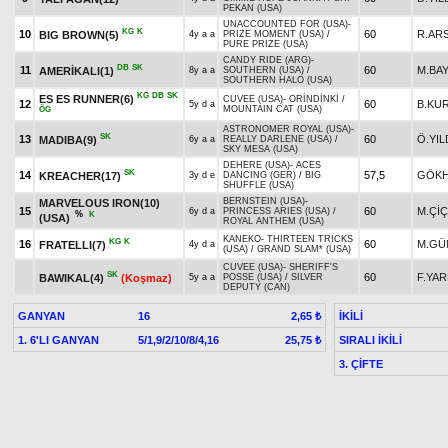
PEKAN (USA)
UNACCOUNTED FOR (USA)
-
KG
K
10
60
R.AR
BIG BROWN(5)
4y a a
PRIZE MOMENT (USA)
/
PURE PRIZE (USA)
CANDY RIDE (ARG)
-
DB
SK
11
60
M.BAY
AMERİKALI(1)
8y a a
SOUTHERN (USA)
/
SOUTHERN HALO (USA)
KG
DB
SK
ES ES RUNNER(6)
CUVEE (USA)
-
ORİNDİNKİ
/
12
60
B.KU
5y d a
MOUNTAIN CAT (USA)
ÖG
ASTRONOMER ROYAL (USA)
-
SK
13
60
Ö.YIL
MADIBA(9)
6y a a
REALLY DARLENE (USA)
/
SKY MESA (USA)
DEHERE (USA)
-
ACES
SK
14
57,5
GÖKH
KREACHER(17)
3y d e
DANCING (GER)
/
BIG
SHUFFLE (USA)
BERNSTEIN (USA)
-
MARVELOUS IRON(10)
15
60
M.Çİ
6y d a
PRINCESS ARIES (USA)
/
%
K
(USA)
ROYAL ANTHEM (USA)
KANEKO
-
THIRTEEN TRICKS
KG
K
16
60
M.GÜ
FRATELLI(7)
4y d a
(USA)
/
GRAND SLAM* (USA)
CUVEE (USA)
-
SHERIFF'S
SK
60
F.YAR
BAWIKAL(4)
(Koşmaz)
5y a a
POSSE (USA)
/
SILVER
DEPUTY (CAN)
GANYAN
16
İKİLİ
2,65 ₺
1. 6'LI GANYAN
5/1,9/2/10/8/4,16
SIRALI İKİLİ
25,75 ₺
3. ÇİFTE