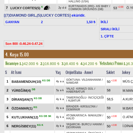
HALLING (USA)
KURTINIADIS (IRE)
-
ASİ BABY
/
+2.00
K
7
Ö.Y
53
LUCKY CORTES(5)
2y d d
COMMON GROUNDS (GB)
[(7)DIAMOND GIRL,(5)LUCKY CORTES]
eküridir.
GANYAN
2
İKİLİ
1,50 ₺
SIRALI İKİLİ
1. ÇİFTE
Son 800 :0.46.24-0.47.24
4. Koşu 15.00
Ikramiye:
Yetistirici Primi:
1.)
42.000
2.)
16.800
3.)
8.400
4.)
4.200
1.)
6.
t
t
t
t
S
At İsmi
Yaş
Orijin(Baba - Anne)
Sıklet
Jokey
GÖKTUNA
-
VİLDANHANIM
/
KG
DB
+2.00
1
MÜS.Ç
BABAMENDUH(10)
50
4y a a
NAMDAR
YALAZ
-
KIRMIZI GÜL
/
DB
2
58
YÜREĞİM(4)
M.MAN
5y a k
HABERBATUR
TAMERİNOĞLU
-
İNCİÇİÇEĞİ
KG
DB
3
58,5
A.KUR
DİRANŞAN(7)
4y k a
/
ALBATUR
BİRADER
-
KIRSULTAN
/
KG
4
59
ÖZDAMAR(1)
M.BAY
4y a a
DEMİRKIR
ATOMKARINCA
-
MAKALEM
/
KG
DB
SK
+2.00
5
O.ATM
KUTLUKHAN(12)
50
4y k a
HALİD
YAŞARCIK
-
BURCU HANIM
/
KG
K
+2.00
6
İ.DİNA
NERGİSBEY(11)
50
4y k a
DEVİRHAN