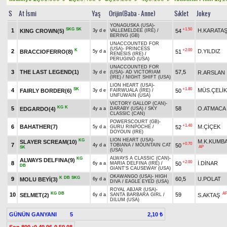
S
At İsmi
Yaş
Orijin(Baba - Anne)
Sıklet
Jokey
YONAGUSKA (USA)
-
SKG
SK
+1.50
1
H.KARATA
KING CROWN(5)
54
3y d e
VALLEMELDEE (IRE)
/
BERING (GB)
UNACCOUNTED FOR
(USA)
-
PRINCESS
K
+2.00
2
D.YILDIZ
BRACCIOFERRO(8)
51
5y d a
RENESIS (IRE)
/
PERUGINO (USA)
UNACCOUNTED FOR
3
THE LAST LEGEND(1)
57,5
R.ARSLAN
3y d e
(USA)
-
AD VICTORIAM
(IRE)
/
NIGHT SHIFT (USA)
LION HEART (USA)
-
SK
+1.80
4
MÜS.ÇELİK
FAIRLY BORDER(6)
50
3y d e
FAIRWUALA (IRE)
/
UNFUWAIN (USA)
VICTORY GALLOP (CAN)
-
KG
K
5
58
O.ATMACA
EDGARDO(4)
4y a a
DARABY (USA)
/
SKY
CLASSIC (CAN)
POWERSCOURT (GB)
-
+1.40
6
BAHATHER(7)
M.ÇİÇEK
52
5y d a
GURU RINPOCHE
/
DOYOUN (IRE)
LION HEART (USA)
-
KG
M.K.KUMB
SLAYER SCREAM(10)
+0.70
7
50
4y d a
TOBIANA
/
MOUNTAIN CAT
AP
SK
(USA)
ALWAYS A CLASSIC (CAN)
-
KG
ALWAYS DELFINA(9)
+2.00
8
İ.DİNAR
50
6y a a
MARIA DELFINA (IRE)
/
DB
GIANT'S CAUSEWAY (USA)
OKAWANGO (USA)
-
HIGH
K
DB
SKG
9
60,5
U.POLAT
MOLU BEYİ(3)
6y d a
DIVA
/
EAGLE EYED (USA)
ROYAL ABJAR (USA)
-
KG
DB
A
10
59
SELMET(2)
S.AKTAŞ
6y d a
SANTA BARBARA GIRL
/
DILUM (USA)
GÜNÜN GANYANI
5
2,10 ₺