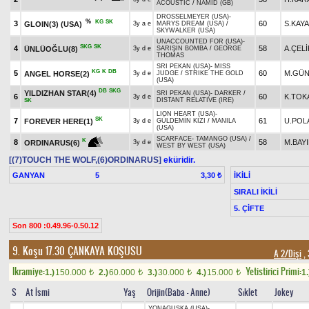
ACOUSTIC
/
NAMID (GB)
DROSSELMEYER (USA)
-
%
KG
SK
3
60
S.KAYA
GLOIN(3) (USA)
3y a e
MARYS DREAM (USA)
/
SKYWALKER (USA)
UNACCOUNTED FOR (USA)
-
SKG
SK
4
58
A.ÇELİ
ÜNLÜOĞLU(8)
3y d e
SARIŞIN BOMBA
/
GEORGE
THOMAS
SRI PEKAN (USA)
-
MISS
KG
K
DB
5
60
M.GÜN
ANGEL HORSE(2)
3y d e
JUDGE
/
STRIKE THE GOLD
(USA)
DB
SKG
YILDIZHAN STAR(4)
SRI PEKAN (USA)
-
DARKER
/
6
60
K.TO
3y d e
DISTANT RELATIVE (IRE)
SK
LION HEART (USA)
-
SK
7
61
U.POL
FOREVER HERE(1)
3y d e
GÜLDEMİN KIZI
/
MANILA
(USA)
SCARFACE
-
TAMANGO (USA)
/
K
8
58
M.BAY
ORDINARUS(6)
3y d e
WEST BY WEST (USA)
[(7)TOUCH THE WOLF,(6)ORDINARUS]
eküridir.
GANYAN
5
İKİLİ
3,30 ₺
SIRALI İKİLİ
5. ÇİFTE
Son 800 :0.49.96-0.50.12
9. Koşu 17.30
ÇANKAYA KOŞUSU
A 2/Dişi
, 
Ikramiye:
Yetistirici Primi:
1.)
150.000
2.)
60.000
3.)
30.000
4.)
15.000
1.
t
t
t
t
S
At İsmi
Yaş
Orijin(Baba - Anne)
Sıklet
Jokey
YONAGUSKA (USA)
-