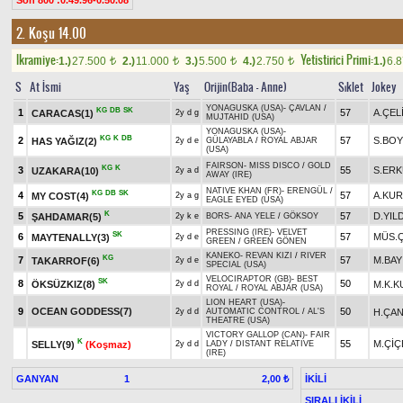
Son 800 :0.49.96-0.50.08
2. Koşu 14.00
Ikramiye:
Yetistirici Primi:
1.)
27.500
2.)
11.000
3.)
5.500
4.)
2.750
1.)
6.
t
t
t
t
S
At İsmi
Yaş
Orijin(Baba - Anne)
Sıklet
Jokey
YONAGUSKA (USA)
-
ÇAVLAN
/
KG
DB
SK
1
57
A.ÇEL
CARACAS(1)
2y d g
MUJTAHID (USA)
YONAGUSKA (USA)
-
KG
K
DB
2
57
S.BO
HAS YAĞIZ(2)
2y d e
GÜLAYABLA
/
ROYAL ABJAR
(USA)
FAIRSON
-
MISS DISCO
/
GOLD
KG
K
3
55
S.ER
UZAKARA(10)
2y a d
AWAY (IRE)
NATIVE KHAN (FR)
-
ERENGÜL
/
KG
DB
SK
4
57
A.KU
MY COST(4)
2y a g
EAGLE EYED (USA)
K
5
57
D.YIL
ŞAHDAMAR(5)
2y k e
BORS
-
ANA YELE
/
GÖKSOY
PRESSING (IRE)
-
VELVET
SK
6
57
MÜS.Ç
MAYTENALLY(3)
2y d e
GREEN
/
GREEN GÖNEN
KANEKO
-
REVAN KIZI
/
RIVER
KG
7
57
M.BAY
TAKARROF(6)
2y d e
SPECIAL (USA)
VELOCIRAPTOR (GB)
-
BEST
SK
8
50
ÖKSÜZKIZ(8)
M.K.
2y d d
ROYAL
/
ROYAL ABJAR (USA)
LION HEART (USA)
-
9
OCEAN GODDESS(7)
50
H.ÇAN
2y d d
AUTOMATIC CONTROL
/
AL'S
THEATRE (USA)
VICTORY GALLOP (CAN)
-
FAIR
K
55
M.ÇİÇ
SELLY(9)
(Koşmaz)
2y d d
LADY
/
DISTANT RELATIVE
(IRE)
GANYAN
1
İKİLİ
2,00 ₺
SIRALI İKİLİ