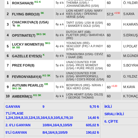
KG
K
1
60
Ö.YILDIR
ROKSANA(9)
5y d k
THEMBA (USA)
/
JOHANNESBURG (USA)
LION HEART (USA)
-
MARY
SK
+0.50
2
S.KAYA
FLYING BIRD(10)
57,5
3y a d
KIES (USA)
/
OPENING
VERSE (USA)
CHACHKOVA(3) (USA)
TAPIT (USA)
-
LISA M (USA)
3
60
H.KARAT
6y a k
%
SK
/
BANKER'S GOLD (USA)
DUTCH ART (GB)
-
SKG
SK
4
60
S.ERKUŞ
OPSTINATE(7)
6y d k
FLATTER (IRE)
/
BARATHEA
(IRE)
YOUMZAIN (IRE)
-
SKG
LUCKY MOMENT(6)
5
60
U.POLAT
4y d k
SEACLEEF (FR)
/
A.P.INDY
SK
BB
(USA)
YONAGUSKA (USA)
-
CEVİZ
K
6
60
M.GÜND
GAZELLE EYES(5)
4y d k
/
XAAR (GB)
UNACCOUNTED FOR
7
PRIZE FOR(8)
60
S.BOYR
5y d k
(USA)
-
PRIZE MOMENT
(USA)
/
PURE PRIZE (USA)
UNACCOUNTED FOR
KG
SK
8
60
G.YILDIZ
FEVRONYABAY(4)
5y d k
(USA)
-
WHIPPOORWILL
(USA)
/
COX'S RIDGE (USA)
DB
AUTUMN PEARL(2)
BOSPORUS (IRE)
-
NİRAN
/
+0.20
9
M.KAYA
60
5y d k
SEA HERO (USA)
SKG
SK
LION HEART (USA)
-
DİLOŞ
KG
SK
10
60
K.TOKA
AMBERİM(1)
4y k k
/
GEORGE THOMAS
GANYAN
9
İKİLİ
9,70 ₺
7'Lİ PLASE
SIRALI İKİLİ
1,2/4,10/4,8,10,12/4,15,16/4,5,9,10/5,6,7/9,10
14,40 ₺
6. ÇİFTE
2. 6'LI GANYAN
10/8/4,16/4,9,10/5/9
605,02 ₺
5'Lİ GANYAN
8/4,16/4,9,10/5/9
190,62 ₺