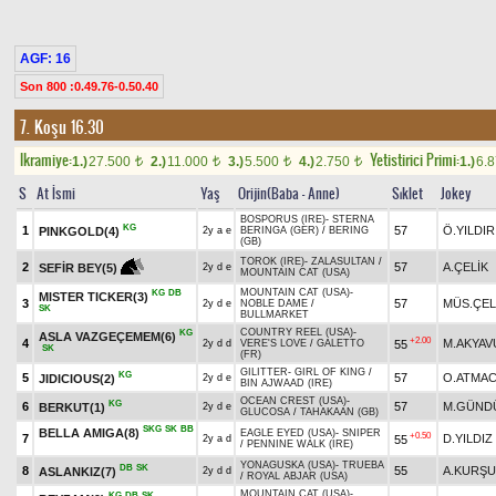
AGF: 16
Son 800 :0.49.76-0.50.40
7. Koşu 16.30
Ikramiye:
Yetistirici Primi:
1.)
27.500
2.)
11.000
3.)
5.500
4.)
2.750
1.)
6.
t
t
t
t
S
At İsmi
Yaş
Orijin(Baba - Anne)
Sıklet
Jokey
BOSPORUS (IRE)
-
STERNA
KG
1
57
Ö.YILDIR
PINKGOLD(4)
2y a e
BERINGA (GER)
/
BERING
(GB)
TOROK (IRE)
-
ZALASULTAN
/
2
57
A.ÇELİK
SEFİR BEY(5)
2y d e
MOUNTAIN CAT (USA)
MOUNTAIN CAT (USA)
-
KG
DB
MISTER TICKER(3)
3
57
MÜS.ÇEL
2y d e
NOBLE DAME
/
SK
BULLMARKET
COUNTRY REEL (USA)
-
KG
ASLA VAZGEÇEMEM(6)
+2.00
4
M.AKYAV
55
2y d d
VERE'S LOVE
/
GALETTO
SK
(FR)
GILITTER
-
GIRL OF KING
/
KG
5
57
O.ATMA
JIDICIOUS(2)
2y d e
BIN AJWAAD (IRE)
OCEAN CREST (USA)
-
KG
6
57
M.GÜND
BERKUT(1)
2y d e
GLUCOSA
/
TAHAKAAN (GB)
SKG
SK
BB
BELLA AMIGA(8)
EAGLE EYED (USA)
-
SNIPER
+0.50
7
D.YILDIZ
55
2y a d
/
PENNINE WALK (IRE)
YONAGUSKA (USA)
-
TRUEBA
DB
SK
8
55
A.KURŞ
ASLANKIZ(7)
2y d d
/
ROYAL ABJAR (USA)
MOUNTAIN CAT (USA)
-
KG
DB
SK