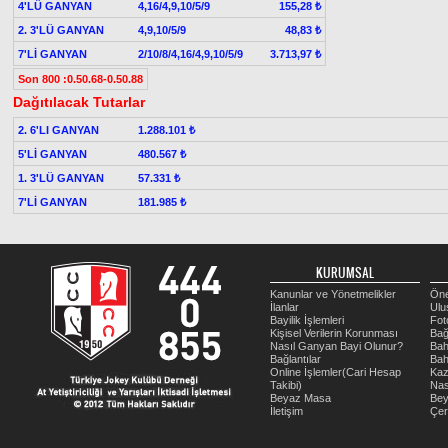
4'LÜ GANYAN
4,16/4,9,10/5/9
155,28 ₺
2. 3'LÜ GANYAN
4,9,10/5/9
48,83 ₺
7'Lİ GANYAN
2/10/8/4,16/4,9,10/5/9
3.713,97 ₺
Son 800 :0.50.68-0.50.88
Dağıtılacak Tutarlar
2. 6'LI GANYAN
1.288.101 ₺
5'Lİ GANYAN
480.567 ₺
1. 3'LÜ GANYAN
57.331 ₺
7'Lİ GANYAN
181.985 ₺
KURUMSAL
Kanunlar ve Yönetmelikler
Öne
İlanlar
Ulu
Bayilik İşlemleri
Fot
Kişisel Verilerin Korunması
Bağ
Nasıl Ganyan Bayi Olunur?
Bah
Bağlantılar
Bah
Online İşlemler(Cari Hesap
Kaz
Takibi)
Nas
Beyaz Masa
Be
İletişim
Çer