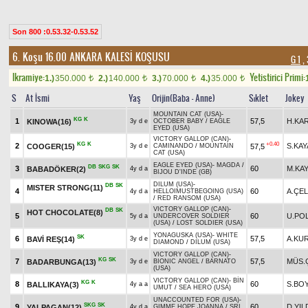
Son 800 :0.53.32-0.53.52
6. Koşu 16.00
ANKARA KALESİ KOŞUSU
G 1
, 
Ikramiye:
Yetistirici Primi:
1.)
350.000
2.)
140.000
3.)
70.000
4.)
35.000
t
t
t
t
S
At İsmi
Yaş
Orijin(Baba - Anne)
Sıklet
Jokey
MOUNTAIN CAT (USA)
-
KG
K
1
57,5
H.KA
KINOWA(16)
3y d e
OCTOBER BABY
/
EAGLE
EYED (USA)
VICTORY GALLOP (CAN)
-
KG
K
+0.40
2
S.KAY
COOGER(15)
57,5
3y d e
CAMINANDO
/
MOUNTAIN
CAT (USA)
EAGLE EYED (USA)
-
MAGDA
/
DB
SKG
SK
3
60
M.KA
BABADÖKER(2)
4y d a
BIJOU D'INDE (GB)
DILUM (USA)
-
DB
SK
MISTER STRONG(11)
4
60
A.ÇEL
4y d a
HELLOIMUSTBEGOING (USA)
/
RED RANSOM (USA)
VICTORY GALLOP (CAN)
-
DB
SK
HOT CHOCOLATE(8)
5
60
U.PO
5y d a
UNDERCOVER SOLDIER
(USA)
/
LOST SOLDIER (USA)
YONAGUSKA (USA)
-
WHITE
SK
6
57,5
A.KU
BAVİ REŞ(14)
3y d e
DIAMOND
/
DILUM (USA)
VICTORY GALLOP (CAN)
-
KG
SK
7
57,5
MÜS.
BADARBUNGA(13)
3y d e
BIONIC ANGEL
/
BARNATO
(USA)
VICTORY GALLOP (CAN)
-
BİN
KG
K
8
60
S.BO
BALLIKAYA(3)
4y a a
UMUT
/
SEA HERO (USA)
UNACCOUNTED FOR (USA)
-
SKG
SK
9
60
D.YIL
YALPAGAN(12)
4y d a
GIMME HOPE JOANNA
/
SRI