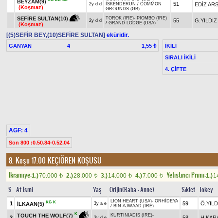
BEYZAM(9)
51
EDİZ AR
2y d d
İSKENDERUN
/
COMMON
(Koşmaz)
GROUNDS (GB)
SEFİRE SULTAN(10)
TOROK (IRE)
-
PIOMBO (IRE)
55
G.YILDIZ
2y d d
/
GRAND LODGE (USA)
(Koşmaz)
[(5)SEFİR BEY,(10)SEFİRE SULTAN]
eküridir.
GANYAN
4
İKİLİ
1,55 ₺
SIRALI İKİLİ
4. ÇİFTE
AGF: 4
Son 800 :0.50.84-0.52.04
8. Koşu 17.00
KEÇİÖREN KOŞUSU
Ikramiye:
Yetistirici Primi:
1.)
70.000
2.)
28.000
3.)
14.000
4.)
7.000
1.)
1
t
t
t
t
S
At İsmi
Yaş
Orijin(Baba - Anne)
Sıklet
Jokey
LION HEART (USA)
-
ORHİDEYA
KG
K
1
59
Ö.YILD
İLKAAN(5)
3y a e
/
BIN AJWAAD (IRE)
K
TOUCH THE WOLF(7)
KURTINIADIS (IRE)
-
2
58
H.KAR
3y d e