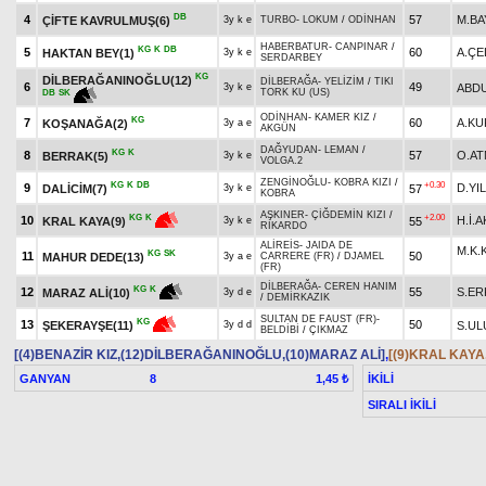
DB
4
57
M.BA
ÇİFTE KAVRULMUŞ(6)
3y k e
TURBO
-
LOKUM
/
ODİNHAN
HABERBATUR
-
CANPINAR
/
KG
K
DB
5
60
A.ÇE
HAKTAN BEY(1)
3y k e
SERDARBEY
KG
DİLBERAĞANINOĞLU(12)
DİLBERAĞA
-
YELİZİM
/
TIKI
6
49
ABDU
3y k e
TORK KU (US)
DB
SK
ODİNHAN
-
KAMER KIZ
/
KG
7
60
A.K
KOŞANAĞA(2)
3y a e
AKGÜN
DAĞYUDAN
-
LEMAN
/
KG
K
8
57
O.A
BERRAK(5)
3y k e
VOLGA.2
ZENGİNOĞLU
-
KOBRA KIZI
/
KG
K
DB
+0.30
9
D.YI
DALİCİM(7)
57
3y k e
KOBRA
AŞKINER
-
ÇİĞDEMİN KIZI
/
+2.00
KG
K
10
H.İ.
55
KRAL KAYA(9)
3y k e
RİKARDO
ALİREİS
-
JAIDA DE
M.K
KG
SK
11
50
MAHUR DEDE(13)
3y a e
CARRERE (FR)
/
DJAMEL
(FR)
DİLBERAĞA
-
CEREN HANIM
KG
K
12
55
S.ER
MARAZ ALİ(10)
3y d e
/
DEMİRKAZIK
SULTAN DE FAUST (FR)
-
KG
13
50
S.UL
ŞEKERAYŞE(11)
3y d d
BELDİBİ
/
ÇIKMAZ
[(4)BENAZİR KIZ,(12)DİLBERAĞANINOĞLU,(10)MARAZ ALİ]
,
[(9)KRAL KAYA
GANYAN
8
İKİLİ
1,45 ₺
SIRALI İKİLİ