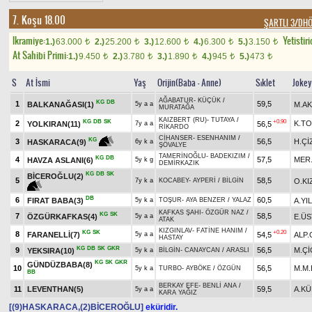
7. Koşu 18.00
ŞARTLI 3/DH
Ikramiye:
Yetistiri
1.)
63.000
2.)
25.200
3.)
12.600
4.)
6.300
5.)
3.150
t
t
t
t
t
At Sahibi Primi:
1.)
9.450
2.)
3.780
3.)
1.890
4.)
945
5.)
473
t
t
t
t
t
S
At İsmi
Yaş
Orijin(Baba - Anne)
Sıklet
Jokey
AĞABATUR
-
KÜÇÜK
/
KG
DB
1
59,5
BALKANAĞASI(1)
M.AK
5y a a
MURATAĞA
KAIZBERT (RU)
-
TUTAYA
/
KG
DB
SK
+0.90
2
K.T
YOLKIRAN(11)
56,5
7y a a
RİKARDO
CİHANSER
-
ESENHANIM
/
KG
3
56,5
H.Çİ
HASKARACA(9)
6y k a
ŞÖVALYE
TAMERİNOĞLU
-
BADEKIZIM
/
KG
DB
4
57,5
MER.
HAVZA ASLANI(6)
5y k g
DEMİRKAZIK
KG
DB
SK
BİCEROĞLU(2)
5
58,5
O.KI
7y k a
KOCABEY
-
AYPERİ
/
BİLGİN
DB
6
60,5
FIRAT BABA(3)
A.YI
5y k a
TOŞUR
-
AYA BENZER
/
YALAZ
KAFKAS ŞAHI
-
ÖZGÜR NAZ
/
KG
SK
7
58,5
ÖZGÜRKAFKAS(4)
E.Ü
5y a a
ATAK
KIZGINLAV
-
FATİNE HANIM
/
KG
SK
+0.20
8
FARANELLİ(7)
54,5
ALP.
5y a a
HASTAY
KG
DB
SK
GKR
9
56,5
M.Çİ
YEKSIRA(10)
5y k a
BİLGİN
-
CANAYCAN
/
ARASLI
KG
SK
GKR
GÜNDÜZBABA(8)
10
56,5
M.M.
5y k a
TURBO
-
AYBÖKE
/
ÖZGÜN
BB
BERKAY EFE
-
BENLİ ANA
/
11
LEVENTHAN(5)
59,5
A.K
5y a a
KARA YAĞIZ
[(9)HASKARACA,(2)BİCEROĞLU]
eküridir.