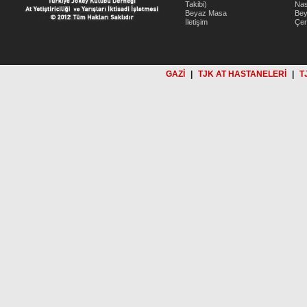
Takibi)
Nas
Beyaz Masa
Be
İletişim
Çer
GAZİ
|
TJK AT HASTANELERİ
|
T