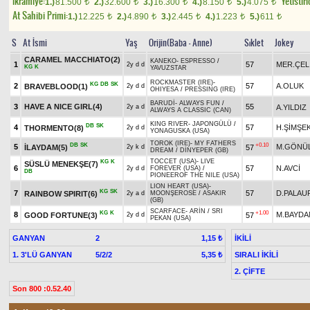
Ikramiye:
Yetistiri
1.)
81.500
2.)
32.600
3.)
16.300
4.)
8.150
5.)
4.075
t
t
t
t
t
At Sahibi Primi:
1.)
12.225
2.)
4.890
3.)
2.445
4.)
1.223
5.)
611
t
t
t
t
t
S
At İsmi
Yaş
Orijin(Baba - Anne)
Sıklet
Jokey
CARAMEL MACCHIATO(2)
KANEKO
-
ESPRESSO
/
1
57
MER.ÇEL
2y d d
KG
K
YAVUZSTAR
ROCKMASTER (IRE)
-
KG
DB
SK
2
57
A.OLUK
BRAVEBLOOD(1)
2y d d
OHIYESA
/
PRESSING (IRE)
BARUDİ
-
ALWAYS FUN
/
3
HAVE A NICE GIRL(4)
55
A.YILDIZ
2y a d
ALWAYS A CLASSIC (CAN)
KING RIVER
-
JAPONGÜLÜ
/
DB
SK
4
57
H.ŞİMŞE
THORMENTO(8)
2y d d
YONAGUSKA (USA)
TOROK (IRE)
-
MY FATHERS
DB
SK
+0.10
5
M.GÖNÜ
İLAYDAM(5)
57
2y k d
DREAM
/
DİNYEPER (GB)
TOCCET (USA)
-
LIVE
KG
K
SÜSLÜ MENEKŞE(7)
6
57
N.AVCİ
2y d d
FOREVER (USA)
/
DB
PIONEEROF THE NILE (USA)
LION HEART (USA)
-
KG
SK
7
57
D.PALAU
RAINBOW SPIRIT(6)
2y a d
MOONŞEROSE
/
ASAKIR
(GB)
SCARFACE
-
ARİN
/
SRI
KG
K
+1.00
8
M.BAYDA
GOOD FORTUNE(3)
57
2y d d
PEKAN (USA)
GANYAN
2
İKİLİ
1,15 ₺
1. 3'LÜ GANYAN
5/2/2
SIRALI İKİLİ
5,35 ₺
2. ÇİFTE
Son 800 :0.52.40