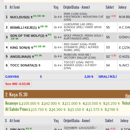
S
At İsmi
Yaş
Orijin(Baba - Anne)
Sıklet
Jokey
PAPA CLEM (USA)
-
KG
DB
SK
+2.00
1
M.M.Bİ
NUCLEUS(5)
53
2y d d
FIRSTMOON
/
MOUNTAIN CAT
t
(USA)
LILBOURNE LAD (IRE)
-
DB
SK
2
55
A.C.D
BİSMİLLİ KEJE(1)
2y d d
KUNOOZ (IRE)
/
HARD SPUN
t
(USA)
KG
SON OF THE WOLF(2)
WOLF PRINCE
-
PEKİN GOLD
/
t
3
55
GÖKH.
2y a e
KURTINIADIS (IRE)
DB
SK
RED GIANT (USA)
-
PURE
KG
DB
SK
4
53
KING SON(4)
E.ÇİZİK
2y d e
DYNAMITE (IRE)
/
ALFRED
t
NOBEL (IRE)
RUBICON
-
KISS ME
/
KG
SK
+1.30
5
ANGELINA(6)
52
O.KIZI
2y d d
t
VICTORY GALLOP (CAN)
TOCCET (USA)
-
INDYS
6
TOCC SONATA(3)
54
N.AVCİ
2y d e
SONATA (USA)
/
A.P.INDY
t
(USA)
GANYAN
5
SIRALI İKİLİ
2,00 ₺
Son 800 :0.53.08
2. Koşu 15.30
Ha
Ikramiye:
Yetist
1.)
105.000
2.)
42.000
3.)
21.000
4.)
10.500
5.)
5.250
t
t
t
t
t
At Sahibi Primi:
1.)
15.750
2.)
6.300
3.)
3.150
4.)
1.575
5.)
788
t
t
t
t
t
S
At İsmi
Yaş
Orijin(Baba - Anne)
Sıklet
Jokey
ÖZHABER
-
ÇALIÇİÇEĞİ
/
KG
K
+0.10
1
K.TO
DİRLİK(2)
58
4y a a