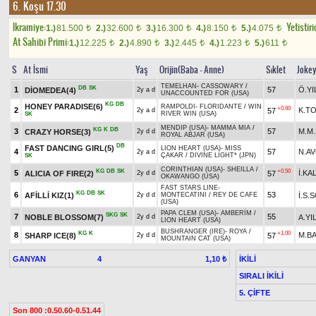
6. Koşu 17.30
Ikramiye:
Yetistiri
1.)
81.500
2.)
32.600
3.)
16.300
4.)
8.150
5.)
4.075
t
t
t
t
t
At Sahibi Primi:
1.)
12.225
2.)
4.890
3.)
2.445
4.)
1.223
5.)
611
t
t
t
t
t
S
At İsmi
Yaş
Orijin(Baba - Anne)
Sıklet
Joke
TEMELHAN
-
CASSOWARY
/
DB
SK
1
57
Ö.YI
DİOMEDEA(4)
2y a d
UNACCOUNTED FOR (USA)
KG
DB
HONEY PARADISE(6)
RAMPOLDI
-
FLORIDANTE
/
WIN
+0.60
2
K.T
57
2y a d
RIVER WIN (USA)
SK
MENDIP (USA)
-
MAMMA MIA
/
KG
K
DB
3
57
M.M.
CRAZY HORSE(3)
2y d d
ROYAL ABJAR (USA)
DB
FAST DANCING GIRL(5)
LION HEART (USA)
-
MISS
4
57
N.AV
2y a d
ÇAKAR
/
DIVINE LIGHT* (JPN)
SK
CORINTHIAN (USA)
-
SHEILLA
/
KG
DB
SK
+0.50
5
İ.KA
ALICIA OF FIRE(2)
57
2y d d
OKAWANGO (USA)
FAST STARS LINE
-
KG
DB
SK
6
53
AFİLLİ KIZ(1)
İ.S.
2y d d
MONTECATINI
/
REY DE CAFE
(USA)
PAPA CLEM (USA)
-
AMBERİM
/
SKG
SK
7
55
NOBLE BLOSSOM(7)
A.YI
2y d d
LION HEART (USA)
BUSHRANGER (IRE)
-
ROYA
/
KG
K
+1.00
8
M.B
SHARP ICE(8)
57
2y d d
MOUNTAIN CAT (USA)
GANYAN
4
İKİLİ
1,10 ₺
SIRALI İKİLİ
5. ÇİFTE
Son 800 :0.50.60-0.51.44