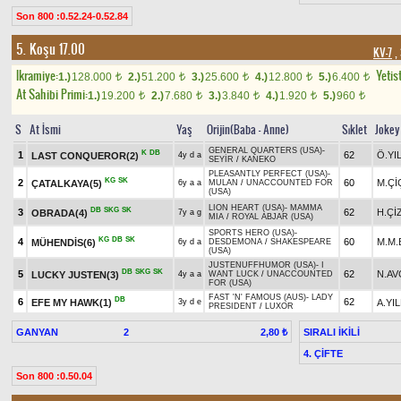
Son 800 :0.52.24-0.52.84
5. Koşu 17.00
KV-7
, 
Ikramiye:
Yetist
1.)
128.000
2.)
51.200
3.)
25.600
4.)
12.800
5.)
6.400
t
t
t
t
t
At Sahibi Primi:
1.)
19.200
2.)
7.680
3.)
3.840
4.)
1.920
5.)
960
t
t
t
t
t
S
At İsmi
Yaş
Orijin(Baba - Anne)
Sıklet
Jokey
GENERAL QUARTERS (USA)
-
K
DB
1
62
Ö.YI
LAST CONQUEROR(2)
4y d a
SEYİR
/
KANEKO
PLEASANTLY PERFECT (USA)
-
KG
SK
2
60
M.Çİ
ÇATALKAYA(5)
6y a a
MULAN
/
UNACCOUNTED FOR
(USA)
LION HEART (USA)
-
MAMMA
DB
SKG
SK
3
62
H.Çİ
OBRADA(4)
7y a g
MIA
/
ROYAL ABJAR (USA)
SPORTS HERO (USA)
-
KG
DB
SK
4
60
M.M.
MÜHENDİS(6)
6y d a
DESDEMONA
/
SHAKESPEARE
(USA)
JUSTENUFFHUMOR (USA)
-
I
DB
SKG
SK
5
62
N.AV
LUCKY JUSTEN(3)
4y a a
WANT LUCK
/
UNACCOUNTED
FOR (USA)
FAST 'N' FAMOUS (AUS)
-
LADY
DB
6
62
EFE MY HAWK(1)
A.YI
3y d e
PRESIDENT
/
LUXOR
GANYAN
2
SIRALI İKİLİ
2,80 ₺
4. ÇİFTE
Son 800 :0.50.04