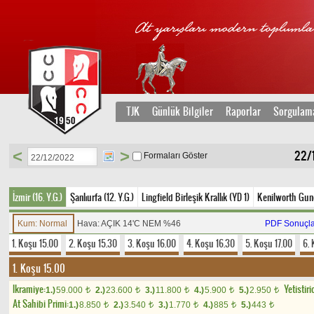
TJK
Günlük Bilgiler
Raporlar
Sorgulam
<
>
22/
Formaları Göster
İzmir (16. Y.G.)
Şanlıurfa (12. Y.G.)
Lingfield Birleşik Krallık (YD 1)
Kenilworth Gune
Kum: Normal
Hava: AÇIK 14'C NEM %46
PDF Sonuçla
1. Koşu 15.00
2. Koşu 15.30
3. Koşu 16.00
4. Koşu 16.30
5. Koşu 17.00
6. 
1. Koşu 15.00
Ikramiye:
Yetistiri
1.)
59.000
2.)
23.600
3.)
11.800
4.)
5.900
5.)
2.950
t
t
t
t
t
At Sahibi Primi:
1.)
8.850
2.)
3.540
3.)
1.770
4.)
885
5.)
443
t
t
t
t
t