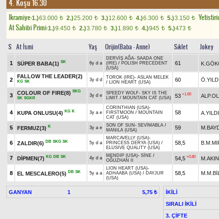
4. Koşu 16.30
Ikramiye:
Yetistiri
1.)
63.000
2.)
25.200
3.)
12.600
4.)
6.300
5.)
3.150
t
t
t
t
t
At Sahibi Primi:
1.)
9.450
2.)
3.780
3.)
1.890
4.)
945
5.)
473
t
t
t
t
t
S
At İsmi
Yaş
Orijin(Baba - Anne)
Sıklet
Jokey
DERVİŞ AĞA
-
SAADA ONE
SK
1
61
SÜPER BABA(1)
K.GÖK
6y d a
(IRE)
/
POLISH PRECEDENT
(USA)
FALLOW THE LEADER(2)
TOROK (IRE)
-
ASLAN MELEK
2
60
Ö.YILD
3y d d
KG
SK
/
LION HEART (USA)
SKG
COLOUR OF FIRE(8)
SPEEDY WOLF
-
SKY IS THE
+1.60
3
53
ALP.O
3y d e
LIMIT
/
MOUNTAIN CAT (USA)
SK
SGKR
CORINTHIAN (USA)
-
KG
K
4
58
KUPA ONLUSU(4)
A.YILD
3y a e
FIRSTMOON
/
MOUNTAIN
CAT (USA)
SON OF SUN
-
SEVİMABLA
/
K
5
59
M.BAY
FERMUZ(3)
3y a e
MANILA (USA)
MARCAVELLY (USA)
-
DB
SKG
SK
6
58,5
B.M.MI
ZALDIR(6)
5y d a
PRINCESS DERYA (USA)
/
ELUSIVE QUALITY (USA)
MENDIP (USA)
-
SİNE
/
KG
DB
SK
+0.80
7
DİPMEN(7)
54,5
M.AKIN
4y d a
OĞUZHAN II
LION HEART (USA)
-
DB
SK
8
58,5
M.M.Bİ
EL MESCALERO(5)
5y a a
ADHAABA (USA)
/
DAYJUR
(USA)
GANYAN
1
İKİLİ
5,75 ₺
SIRALI İKİLİ
3. ÇİFTE