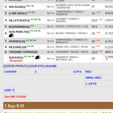
ALTAHA
KAIZBERT (RU)
-
RÜYA HANIM
SKG
SK
2
57
M.Çİ
HOLİGAN(3)
6y a a
/
MURATAĞA
TAMERİNOĞLU
-
VONALI
/
KG
DB
+1.40
3
M.M.B
O BİR REİS(7)
54
6y k a
YAŞARCIK
UÇANBEY
-
CENNET
/
KG
DB
SK
+1.00
4
İ.SOY
SİLLETOKAT(4)
53,5
4y k a
ANGORA
KG
5
54,5
O.YIL
BAŞPARMAK(6)
5y d a
KURTEL
-
KAFKAS KIZI
/
CAŞ
KG
DB
SK
SON PARILTI(5)
+1.40
6
Ö.YIL
55
5y d a
BİLGİN
-
TEKKALE
/
VOLGA.2
TAMERİNOĞLU
-
HAMDE.53
/
KG
DB
SK
+2.00
7
HÜRSEV(10)
50
A.YIL
7y k k
SEKLAVİ.37
KG
SK
+0.40
8
PİLEVNELİ(9)
51
E.ÇİZ
9y a a
EMAEL (PL)
-
HARELİ
/
AKYEL
+1.10
9
YEĞENİM TOPRAK(8)
MER.
53,5
5y d a
OYMAKBEYİ
-
BİLGİLİ
/
AKYEL
G.KA
KG
DB
SK
SUKAYA(1)
KOŞANEFE
-
BİRSU
/
60
6y k a
AP
BATYSKAF (PL)
(Koşmaz)
[(5)SON PARILTI,(1)SUKAYA]
eküridir.
GANYAN
2
İKİLİ
4,70 ₺
SIRALI İKİLİ
1. ÇİFTE
AGF: 5
Son 800 :0.59.60
3. Koşu 16.00