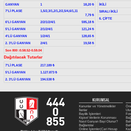
GANYAN
1
İKİLİ
18,20 ₺
7'Lİ PLASE
1,5/2,3/1,2/1,2/2,5/4,6/1,11
SIRALI İKİLİ
7,79 ₺
6. ÇİFTE
6'LI GANYAN
2/2/1/2/4/1
595,18 ₺
5'Lİ GANYAN
2/1/2/4/1
121,24 ₺
4'LÜ GANYAN
1/2/4/1
128,65 ₺
2. 3'LÜ GANYAN
2/4/1
19,58 ₺
Son 800 :0.58.52-0.59.04
Dağıtılacak Tutarlar
7'Lİ PLASE
217.189 ₺
5'Lİ GANYAN
1.127.873 ₺
2. 3'LÜ GANYAN
194.538 ₺
KURUMSAL
Kanunlar ve Yönetmelikler
Öne
İlanlar
Ulu
Bayilik İşlemleri
Fot
Kişisel Verilerin Korunması
Bağ
Nasıl Ganyan Bayi Olunur?
Bah
Bağlantılar
Bah
Online İşlemler(Cari Hesap
Kaz