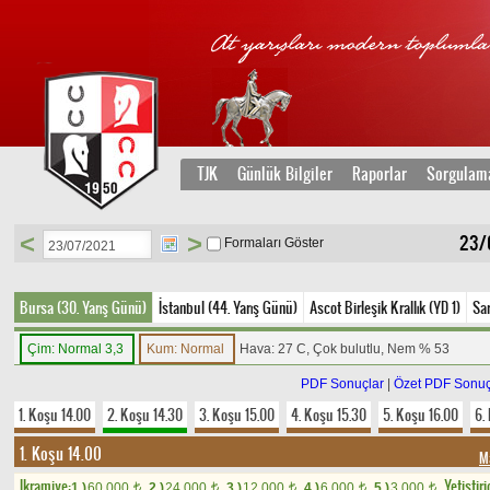
TJK
Günlük Bilgiler
Raporlar
Sorgulam
<
>
23/
Formaları Göster
Bursa (30. Yarış Günü)
İstanbul (44. Yarış Günü)
Ascot Birleşik Krallık (YD 1)
Sa
Çim: Normal 3,3
Kum: Normal
Hava: 27 C, Çok bulutlu, Nem % 53
PDF Sonuçlar
|
Özet PDF Sonuç
1. Koşu 14.00
2. Koşu 14.30
3. Koşu 15.00
4. Koşu 15.30
5. Koşu 16.00
6.
1. Koşu 14.00
M
Ikramiye:
Yetistiri
1.)
60.000
2.)
24.000
3.)
12.000
4.)
6.000
5.)
3.000
t
t
t
t
t