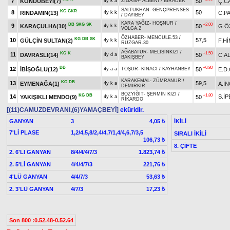
7
KONDUBEYİ(7)
50
Ç.C
4y k a
ZİGANA
-
ALBENİ
/
BİRADER
SALTUKHAN
-
GENÇPRENSES
KG
GKR
8
50
RINDAMIN(13)
C.P
4y k k
/
DAYIBEY
KARA YAĞIZ
-
HOŞNUR
/
DB
SKG
SK
+2.00
9
KARAÇULHA(10)
50
G.Ö
4y k k
VOLGA.2
ÖZHABER
-
MENCULE.53
/
KG
DB
SK
10
57,5
GÜLÇİN SULTAN(2)
F.H
4y k k
RÜZGAR.30
AĞABATUR
-
MELİSİNKIZI
/
KG
K
+1.50
11
DAVRASLI(14)
50
C.A
4y d a
BAKIŞBEY
DB
+0.80
12
İBİŞOĞLU(12)
50
E.D
4y a a
TOŞUR
-
KINACI
/
KAYHANBEY
KARAKEMAL
-
ZÜMRANUR
/
KG
DB
13
59,5
EYMENAĞA(1)
A.İN
4y k a
DEMİRKIR
BOZYİĞİT
-
ŞERMİN KIZI
/
KG
DB
+1.80
14
S.İP
YAKIŞIKLI MENDO(9)
50
4y k a
RİKARDO
[(11)CAMUZDEVRANI,(6)YAMAÇBEYİ]
eküridir.
GANYAN
3
İKİLİ
4,05 ₺
7'Lİ PLASE
1,2/4,5,8/2,4/4,7/1,4/4,6,7/3,5
SIRALI İKİLİ
106,73 ₺
8. ÇİFTE
2. 6'LI GANYAN
8/4/4/4/7/3
1.823,74 ₺
2. 5'Lİ GANYAN
4/4/4/7/3
221,76 ₺
4'LÜ GANYAN
4/4/7/3
53,63 ₺
2. 3'LÜ GANYAN
4/7/3
17,23 ₺
Son 800 :0.52.48-0.52.64