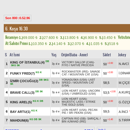
Son 800 :0.52.96
6. Koşu 16.30
Ikramiye:
Yetistiri
1.)
69.000
2.)
27.600
3.)
13.800
4.)
6.900
5.)
3.450
t
t
t
t
t
At Sahibi Primi:
1.)
10.350
2.)
4.140
3.)
2.070
4.)
1.035
5.)
518
t
t
t
t
t
S
At İsmi
Yaş
Orijin(Baba - Anne)
Sıklet
Jokey
DB
KING OF İSTANBUL(4)
VICTORY GALLOP (CAN)
-
+2.00
1
N.AVCİ
50
3y d e
FİYO
/
NATIVE PROCIDA
SKG
SK
ROCKMASTER (IRE)
-
SAVAGE
KG
K
+2.00
2
İ.DİNA
FUNKY FRED(7)
50
3y d e
CAT
/
MOUNTAIN CAT (USA)
YONAGUSKA (USA)
-
LAST
DB
SKG
İZMİR ÇOCUĞU(2)
3
58,5
M.ÇİÇE
3y d e
SPEED
/
MOUNTAIN CAT
SK
(USA)
LION HEART (USA)
-
UNCORK
DB
SK
+2.00
4
A.KUR
BRAVE CALL(3)
53,5
3y a e
(USA)
/
UNBRIDLED (USA)
LION HEART (USA)
-
KG
K
DB
+2.00
5
KING AREL(5)
50
G.ÖZÇ
3y d e
MAJESTIC LASS
/
STRIKE
THE GOLD (USA)
LION HEART (USA)
-
PECAN
KG
K
6
59,5
BAY ARTU(1)
A.İNCİ
3y d e
PIE
/
SRI PEKAN (USA)
CAPTAIN RIO (GB)
-
SARIÇAL
/
KG
DB
SK
+1.40
7
S.TIRP
MAHDUM(6)
50
3y d e
BIN AJWAAD (IRE)