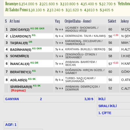
Ikramiye:
Yetistiri
1.)
54.000
2.)
21.600
3.)
10.800
4.)
5.400
5.)
2.700
t
t
t
t
t
At Sahibi Primi:
1.)
8.100
2.)
3.240
3.)
1.620
4.)
810
5.)
405
t
t
t
t
t
S
At İsmi
Yaş
Orijin(Baba - Anne)
Sıklet
Jokey
UÇANBEY
-
SHOOWGIRL
/
KG
DB
GKR
1
60
M.Çİ
ZEKİ DAYI(2)
6y a a
ANADOLU ATEŞİ
KG
+1.50
2
N.ŞE
LİZARDON(7)
56
6y k a
DEMİRKAZIK
-
TALYA
/
KALAMIŞ
KARAKEMAL
-
DİCLEHATUN
/
DB
3
56
MAH.
TAŞRALI(9)
7y a a
TAMERİNOĞLU
KG
GKR
4
56
H.ALT
BADİNHAN(6)
5y k a
KIRATHAN
-
BUKLELİ
/
BERKOŞ
ZENGİNOĞLU
-
ÖTİKEN
/
5
SONEMİR(3)
58
İ.H.K
7y a a
SERHANBEY
AYABAKAN
-
BAHRİYEM
/
KG
DB
+0.10
6
H.KA
İNANCALI(4)
57
5y a a
İBOCAN
DOĞANGÜN
-
HIRÇIN GÜZEL
/
KG
7
60
GÖK
BERATBEY(1)
8y k a
SAVABEY
TURBO
-
NAZLIÇAKAR
/
KG
SK
8
56
O.AT
ADİLABİ(5)
8y k a
SARUHANAĞA
KG
SK
SİVRİHİSAR(8)
AYABAKAN
-
DEMİRÇİÇEK
/
52
C.AL
5y a a
DEMİRKIR
(Koşmaz)
GANYAN
2
İKİLİ
3,30 ₺
SIRALI İKİLİ
1. ÇİFTE
AGF: 1