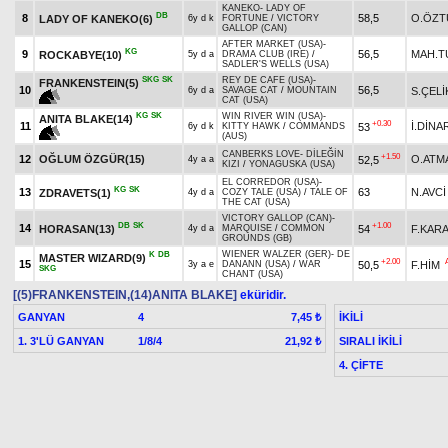
KANEKO
-
LADY OF
DB
8
58,5
O.ÖZT
LADY OF KANEKO(6)
6y d k
FORTUNE
/
VICTORY
GALLOP (CAN)
AFTER MARKET (USA)
-
KG
9
56,5
MAH.T
ROCKABYE(10)
5y d a
DRAMA CLUB (IRE)
/
SADLER'S WELLS (USA)
SKG
SK
REY DE CAFE (USA)
-
FRANKENSTEIN(5)
10
56,5
S.ÇELİ
6y d a
SAVAGE CAT
/
MOUNTAIN
CAT (USA)
KG
SK
WIN RIVER WIN (USA)
-
ANITA BLAKE(14)
+0.30
11
İ.DİNA
53
6y d k
KITTY HAWK
/
COMMANDS
(AUS)
CANBERKS LOVE
-
DİLEĞİN
+1.50
12
OĞLUM ÖZGÜR(15)
O.ATM
52,5
4y a a
KIZI
/
YONAGUSKA (USA)
EL CORREDOR (USA)
-
KG
SK
13
63
N.AVCİ
ZDRAVETS(1)
4y d a
COZY TALE (USA)
/
TALE OF
THE CAT (USA)
VICTORY GALLOP (CAN)
-
DB
SK
+1.00
14
HORASAN(13)
54
F.KAR
4y d a
MARQUISE
/
COMMON
GROUNDS (GB)
WIENER WALZER (GER)
-
DE
K
DB
MASTER WIZARD(9)
+2.00
15
50,5
F.HİM
3y a e
DANANN (USA)
/
WAR
SKG
CHANT (USA)
[(5)FRANKENSTEIN,(14)ANITA BLAKE]
eküridir.
GANYAN
4
İKİLİ
7,45 ₺
1. 3'LÜ GANYAN
1/8/4
SIRALI İKİLİ
21,92 ₺
4. ÇİFTE