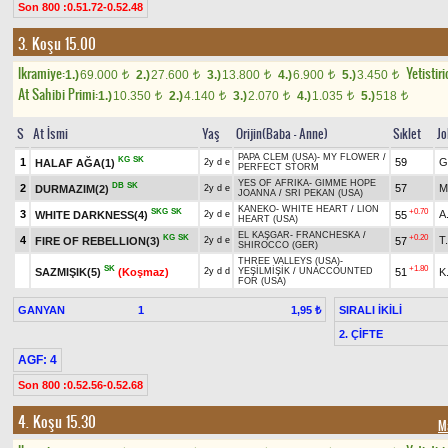
Son 800 :0.51.72-0.52.48
3. Koşu 15.00
Ikramiye:
Yetistiri
1.)
69.000
2.)
27.600
3.)
13.800
4.)
6.900
5.)
3.450
t
t
t
t
t
At Sahibi Primi:
1.)
10.350
2.)
4.140
3.)
2.070
4.)
1.035
5.)
518
t
t
t
t
t
S
At İsmi
Yaş
Orijin(Baba - Anne)
Sıklet
J
PAPA CLEM (USA)
-
MY FLOWER
/
KG
SK
1
59
G
HALAF AĞA(1)
2y d e
PERFECT STORM
YES OF AFRIKA
-
GIMME HOPE
DB
SK
2
57
M
DURMAZIM(2)
2y d e
JOANNA
/
SRI PEKAN (USA)
KANEKO
-
WHITE HEART
/
LION
SKG
SK
+0.70
3
A
WHITE DARKNESS(4)
55
2y d e
HEART (USA)
EL KAŞGAR
-
FRANCHESKA
/
KG
SK
+0.20
4
T
FIRE OF REBELLION(3)
57
2y d e
SHIROCCO (GER)
THREE VALLEYS (USA)
-
SK
+1.80
SAZMIŞIK(5)
(Koşmaz)
51
K
2y d d
YEŞİLMİŞİK
/
UNACCOUNTED
FOR (USA)
GANYAN
1
SIRALI İKİLİ
1,95 ₺
2. ÇİFTE
AGF: 4
Son 800 :0.52.56-0.52.68
4. Koşu 15.30
M