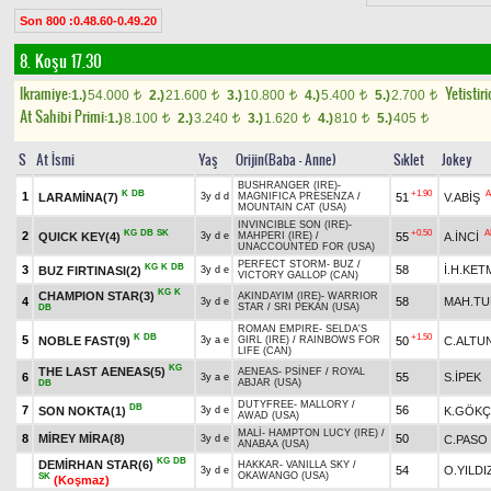
Son 800 :0.48.60-0.49.20
8. Koşu 17.30
Ikramiye:
Yetistiri
1.)
54.000
2.)
21.600
3.)
10.800
4.)
5.400
5.)
2.700
t
t
t
t
t
At Sahibi Primi:
1.)
8.100
2.)
3.240
3.)
1.620
4.)
810
5.)
405
t
t
t
t
t
S
At İsmi
Yaş
Orijin(Baba - Anne)
Sıklet
Jokey
BUSHRANGER (IRE)
-
K
DB
+1.90
A
1
LARAMİNA(7)
51
V.ABİŞ
3y d d
MAGNIFICA PRESENZA
/
MOUNTAIN CAT (USA)
INVINCIBLE SON (IRE)
-
KG
DB
SK
+0.50
A
2
QUICK KEY(4)
55
A.İNCİ
3y d e
MAHPERI (IRE)
/
UNACCOUNTED FOR (USA)
PERFECT STORM
-
BUZ
/
KG
K
DB
3
58
İ.H.KET
BUZ FIRTINASI(2)
3y d e
VICTORY GALLOP (CAN)
KG
K
CHAMPION STAR(3)
AKINDAYIM (IRE)
-
WARRIOR
4
58
MAH.T
3y d e
STAR
/
SRI PEKAN (USA)
DB
ROMAN EMPIRE
-
SELDA'S
K
DB
+1.50
5
NOBLE FAST(9)
50
C.ALTU
3y a e
GIRL (IRE)
/
RAINBOWS FOR
LIFE (CAN)
KG
THE LAST AENEAS(5)
AENEAS
-
PSİNEF
/
ROYAL
6
55
S.İPEK
3y a e
ABJAR (USA)
DB
DUTYFREE
-
MALLORY
/
DB
7
56
SON NOKTA(1)
K.GÖKÇ
3y d e
AWAD (USA)
MALİ
-
HAMPTON LUCY (IRE)
/
8
MİREY MİRA(8)
50
C.PASO
3y d e
ANABAA (USA)
KG
DB
DEMİRHAN STAR(6)
HAKKAR
-
VANILLA SKY
/
54
O.YILDI
3y d e
OKAWANGO (USA)
SK
(Koşmaz)