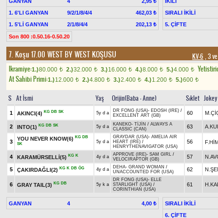
GANYAN
4
İKİLİ
2,95 ₺
1. 6'LI GANYAN
9/2/1/8/4/4
SIRALI İKİLİ
462,03 ₺
1. 5'Lİ GANYAN
2/1/8/4/4
5. ÇİFTE
202,13 ₺
Son 800 :0.50.16-0.50.20
7. Koşu 17.00
WEST BY WEST KOŞUSU
KV-6
, 3 ve
Ikramiye:
Yetistiri
1.)
80.000
2.)
32.000
3.)
16.000
4.)
8.000
5.)
4.000
t
t
t
t
t
At Sahibi Primi:
1.)
12.000
2.)
4.800
3.)
2.400
4.)
1.200
5.)
600
t
t
t
t
t
S
At İsmi
Yaş
Orijin(Baba - Anne)
Sıklet
Jokey
DR FONG (USA)
-
EDOSH (IRE)
/
KG
DB
SK
1
60
M.Çİ
AKINCI(4)
5y d a
EXCELLENT ART (GB)
KANEKO
-
TİJİN
/
ALWAYS A
KG
DB
SK
2
63
A.K
INTO(1)
5y d a
CLASSIC (CAN)
GRAYDAR (USA)
-
AMELIA AIR
KG
DB
YOU NEVER KNOW(6)
3
56
F.Hİ
5y d a
HEART (IRE)
/
SK
HENRYTHENAVIGATOR (USA)
APPROVE (IRE)
-
SAM GIRL
/
KG
K
4
57
N.AV
KARAMÜRSELLİ(5)
4y d a
VELOCIRAPTOR (GB)
DEHA
-
GRAND WOMAN
/
KG
K
DB
ÖG
5
62
N.ŞE
ÇAKIRDAĞLI(2)
4y d a
UNACCOUNTED FOR (USA)
DR FONG (USA)
-
ELLE
KG
DB
6
61
H.KA
GRAY TAIL(3)
5y k a
STARLIGHT (USA)
/
CORINTHIAN (USA)
GANYAN
4
SIRALI İKİLİ
4,00 ₺
6. ÇİFTE