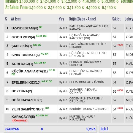
Ikramiye:
Yetistiri
1.)
60.000
2.)
24.000
3.)
12.000
4.)
6.000
5.)
3.000
t
t
t
t
t
At Sahibi Primi:
1.)
9.000
2.)
3.600
3.)
1.800
4.)
900
5.)
450
t
t
t
t
t
S
At İsmi
Yaş
Orijin(Baba - Anne)
Sıklet
Joke
BATURŞAH
-
ADİTYAKIZI
/
PİR
SK
1
57
O.YI
UZAYDESTANI(8)
3y k e
KARACA
UÇANOĞLU
-
ALARAP
/
KG
K
DB
2
57
GÖK
GOOD WEW(4)
3y a e
KAIZBERT (RU)
FAZIL AĞA
-
KORKUT ELİF
/
KG
SK
+0.20
3
T.YI
ŞAHSEKİN(7)
57
3y a e
RİKARDO
GÜRGÖKÇE
-
MENCULE.53
/
KG
SK
4
57
M.D
SINIR TANIMAZ(6)
3y a e
RÜZGAR.30
BERKSOY
-
RÜZGARIM
/
KG
DB
SK
5
57
H.AL
AĞRI DAĞI(1)
3y k e
ERBEYİM
KG
K
KÜÇÜK ANAFARTA(11)
DEMİRDÖVEN
-
KAİNAT
/
6
55
S.İP
3y a d
BOZDAĞ
DB
KG
K
DB
7
51
EFELERİN KIZI(10)
C.P
3y k d
EFEM
-
GONCALI
/
ÖZGÜN
YAMANER
-
AŞKANA
/
+0.50
8
BOZTUNA(2)
53
K.Y
3y d e
ODİNHAN
ÖZDEMİRLİ
-
STARRUBİ
/
9
DOĞUBAYAZITLI(3)
57
M.Ç
3y k e
DRUID (PL)
KG
+0.80
10
YILIN ŞAMPİYONU(9)
54
F.K
3y a e
KADİRİM
-
AKTAÇ
/
GİZBATUR
KG
DB
SK
KARAÇAYIR(5)
KURTEL
-
MÜHÜR
/
57
O.Ö
3y d e
HİRATASAN
(Koşmaz)
GANYAN
8
İKİLİ
5,25 ₺