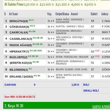
At Sahibi Primi:
1.)
9.000
2.)
3.600
3.)
1.800
4.)
900
5.)
450
t
t
t
t
t
S
At İsmi
Yaş
Orijin(Baba - Anne)
Sıklet
Jokey
KARA YAĞIZ
-
GÜRGÖZE
/
KG
K
1
54
BENGÜTAŞ(9)
C.PA
3y a d
ÖZGÜNHAN
KG
K
2
57
F.YÜK
GÖKBUDAK(6)
3y d e
KURTEL
-
SARIKIZ
/
SÜLO
ÖZGÜNHAN
-
MEHLİKA
/
KG
DB
3
57
MAH.
ÇAKIRCALI(4)
3y a e
SAKARYA
AĞA KARACA
-
GÖZYAŞI
/
KG
DB
SK
4
57
M.KES
CASABLANCA(3)
3y k e
ANTEPLİ
ÖZHABER
-
ATAKPRENSİ
/
KG
DB
SK
5
57
H.KA
PADOK AĞASI(8)
3y a e
ATAK
HİSARBEY
-
DELTA
/
KG
DB
GKR
+0.20
6
HİPERAKTİF(7)
53
U.LE
3y a e
SATVETHAN
KG
DB
SK
+0.10
7
S.İPE
BUZLUEFE(2)
57
3y k e
EFEM
-
FERİZECAN
/
BOLKAR
ŞEREFKAR
-
GOBAKHALA
/
KG
SK
8
51
ŞEREFİN KIZI(10)
U.DE
3y a d
RİKARDO
KG
9
57
GÖKH
BİLGİNDEN(1)
3y d e
BİLGİN
-
ELDEM
/
DON JUAN
EFEM
-
MATRA SULTAN
/
KG
SK
10
57
O.GÖ
ERGANİLİ ŞADİ(5)
3y a e
İBOCAN
GANYAN
9
İKİLİ
1,95 ₺
SIRALI İKİLİ
Son 800 :0.59.48-0.59.72
2. Koşu 14.30
ŞARTLI 4/DH