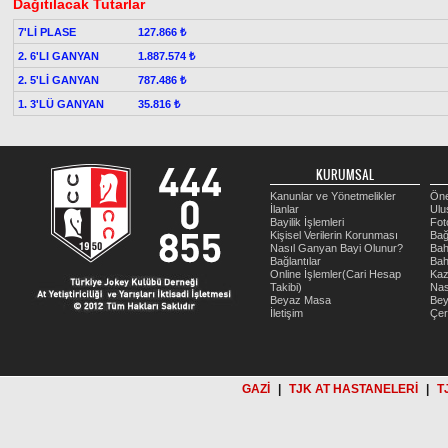
Dağıtılacak Tutarlar
7'Lİ PLASE
127.866 ₺
2. 6'LI GANYAN
1.887.574 ₺
2. 5'Lİ GANYAN
787.486 ₺
1. 3'LÜ GANYAN
35.816 ₺
KURUMSAL
Kanunlar ve Yönetmelikler
Öne
İlanlar
Ulu
Bayilik İşlemleri
Fot
Kişisel Verilerin Korunması
Bağ
Nasıl Ganyan Bayi Olunur?
Bah
Bağlantılar
Bah
Online İşlemler(Cari Hesap
Kaz
Takibi)
Nas
Beyaz Masa
Be
İletişim
Çer
GAZİ
|
TJK AT HASTANELERİ
|
T