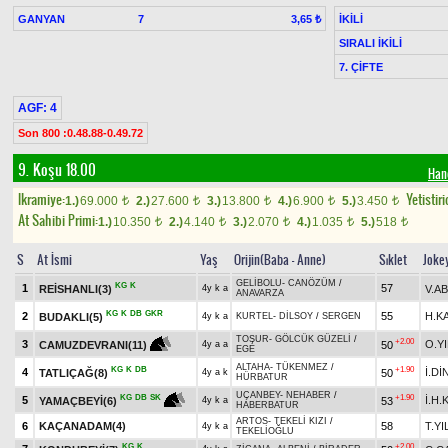
GANYAN
7
İKİLİ
3,65 ₺
SIRALI İKİLİ
7. ÇİFTE
AGF: 4
Son 800 :0.48.88-0.49.72
9. Koşu 18.00
Han
Ikramiye:
Yetistiri
1.)
69.000
2.)
27.600
3.)
13.800
4.)
6.900
5.)
3.450
t
t
t
t
t
At Sahibi Primi:
1.)
10.350
2.)
4.140
3.)
2.070
4.)
1.035
5.)
518
t
t
t
t
t
S
At İsmi
Yaş
Orijin(Baba - Anne)
Sıklet
Joke
GELİBOLU
-
CANÖZÜM
/
KG
K
1
57
REİSHANLI(3)
V.AB
4y k a
ANAVARZA
KG
K
DB
GKR
2
55
H.K
BUDAKLI(5)
4y k a
KURTEL
-
DİLSOY
/
SERGEN
TOŞUR
-
GÖLCÜK GÜZELİ
/
+2.00
3
O.YI
50
CAMUZDEVRANI(11)
4y a a
EGE
ALTAHA
-
TÜKENMEZ
/
KG
K
DB
+1.90
4
İ.Dİ
TATLIÇAĞ(8)
50
4y a k
HÜRBATUR
UÇANBEY
-
NEHABER
/
+1.90
KG
DB
SK
5
İ.H
53
YAMAÇBEYİ(6)
4y k a
HABERBATUR
ARTOS
-
TEKELİ KIZI
/
6
KAÇANADAM(4)
58
T.YI
4y k a
TEKELİOĞLU
KG
K
+2.00