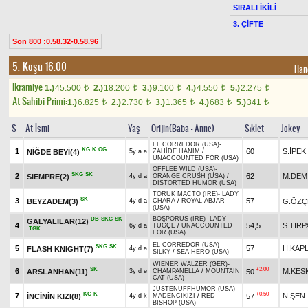
SIRALI İKİLİ
3. ÇİFTE
Son 800 :0.58.32-0.58.96
5. Koşu 16.00
Han
Ikramiye:
1.)
45.500
2.)
18.200
3.)
9.100
4.)
4.550
5.)
2.275
t
t
t
t
t
At Sahibi Primi:
1.)
6.825
2.)
2.730
3.)
1.365
4.)
683
5.)
341
t
t
t
t
t
S
At İsmi
Yaş
Orijin(Baba - Anne)
Sıklet
Jokey
EL CORREDOR (USA)
-
KG
K
ÖG
1
60
S.İPEK
NİĞDE BEYİ(4)
5y a a
ZAHİDE HANIM
/
UNACCOUNTED FOR (USA)
OFFLEE WILD (USA)
-
SKG
SK
2
62
M.DEM
SIEMPRE(2)
4y d a
ORANGE CRUSH (USA)
/
DISTORTED HUMOR (USA)
TORUK MACTO (IRE)
-
LADY
SK
3
57
BEYZADEM(3)
G.ÖZÇ
4y d a
CHARA
/
ROYAL ABJAR
(USA)
BOSPORUS (IRE)
-
LADY
DB
SKG
SK
GALYALILAR(12)
4
54,5
S.TIRP
6y d a
TUĞÇE
/
UNACCOUNTED
TGK
FOR (USA)
EL CORREDOR (USA)
-
SKG
SK
5
57
H.KAP
FLASH KNIGHT(7)
4y d a
SILKY
/
SEA HERO (USA)
WIENER WALZER (GER)
-
SK
+2.00
6
M.KES
ARSLANHAN(11)
50
3y d e
CHAMPANELLA
/
MOUNTAIN
CAT (USA)
JUSTENUFFHUMOR (USA)
-
KG
K
+0.50
7
N.ŞEN
İNCİNİN KIZI(8)
57
4y d k
MADENCİKIZI
/
RED
BISHOP (USA)