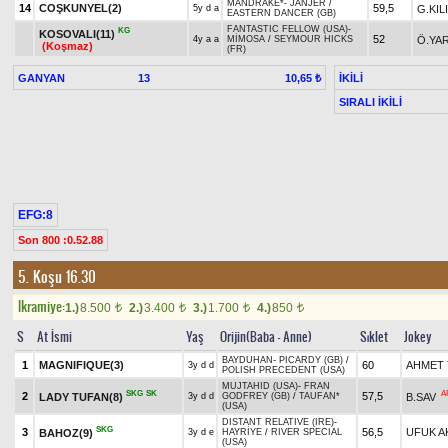
MANDRAKE*
-
JANJER
/
14
COŞKUNYEL(2)
59,5
G.KIL
5y d a
EASTERN DANCER (GB)
FANTASTIC FELLOW (USA)
-
KG
KOSOVALI(11)
52
Ö.YA
4y a a
MİMOSA
/
SEYMOUR HICKS
(Koşmaz)
(FR)
GANYAN
13
İKİLİ
10,65 ₺
SIRALI İKİLİ
EFG:8
Son 800 :0.52.88
5. Koşu 16.30
Ikramiye:
1.)
8.500
2.)
3.400
3.)
1.700
4.)
850
t
t
t
t
S
At İsmi
Yaş
Orijin(Baba - Anne)
Sıklet
Jokey
BAYDUHAN
-
PICARDY (GB)
/
1
MAGNIFIQUE(3)
60
AHMET 
3y d d
POLISH PRECEDENT (USA)
MUJTAHID (USA)
-
FRAN
SKG
SK
A
2
57,5
LADY TUFAN(8)
B.SAV
3y d d
GODFREY (GB)
/
TAUFAN*
(USA)
DISTANT RELATIVE (IRE)
-
SKG
3
56,5
UFUK A
BAHOZ(9)
3y d e
HAYRİYE
/
RIVER SPECIAL
(USA)