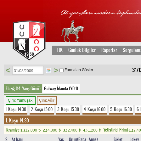
TJK
Günlük Bilgiler
Raporlar
Sorgulam
<
>
31/0
Formaları Göster
Elazığ (14. Yarış Günü)
Galway İrlanda (YD 1)
Çim: Yumuşak
Çim: Ağır
1. Koşu 14.30
2. Koşu 15.00
3. Koşu 15.30
4. Koşu 16.00
5. Koşu 16.30
6.
1. Koşu 14.30
Ikramiye:
Yetistirici Primi:
1.)
12.000
2.)
4.800
3.)
2.400
4.)
1.200
1.)
2.4
t
t
t
t
S
At İsmi
Yaş
Orijin(Baba - Anne)
Sıklet
Jokey