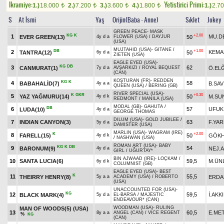
Ikramiye:
Yetistirici Primi:
1.)
18.000
2.)
7.200
3.)
3.600
4.)
1.800
1.)
2.7
t
t
t
t
S
At İsmi
Yaş
Orijin(Baba - Anne)
Sıklet
Jokey
GREEN PEACE
-
MASK
KG
K
+2.00
1
MU.D
EVER GREEN(13)
50
4y d a
FLOWER (USA)
/
DAYJUR
(USA)
MUJTAHID (USA)
-
GITANE
/
DB
+1.00
2
KEMA
TANTRA(12)
50
6y d a
ZIETEN (USA)
EAGLE EYED (USA)
-
KG
DB
3
62
CANMURAT(1)
Ö.EL
7y d a
AVŞARKIZI
/
ROYAL BEQUEST
(CAN)
KOŞTURAN (FR)
-
REDDEN
KG
K
4
58
BABAHALİD(7)
B.SAV
4y a a
QUEEN (USA)
/
BERING (GB)
RIVER SPECIAL (USA)
-
K
GKR
+0.30
5
YAZ YAĞMURU(14)
50
M.SU
4y d k
REDMONT
/
MANILA (USA)
MODAL (GB)
-
GAHUTA
/
DB
6
57
UFUK
LUDA(10)
4y d a
GEORGE THOMAS
DILUM (USA)
-
GOLD JUBILEE
/
7
INDIAN CANYON(3)
63
F.YAR
5y d a
DAMISTER (USA)
MARLIN (USA)
-
WAGRAM (IRE)
K
+2.00
8
FARELL(15)
50
GÖKH
4y d k
/
NASHWAN (USA)
ROMAN ART (USA)
-
BABY
KG
K
DB
9
54
BARONUM(9)
NEJ.A
4y d a
GIRL
/
UĞURTAY*
BIN AJWAAD (IRE)
-
LOÇKAM
/
10
SANTA LUCIA(6)
59,5
M.ÜN
6y d k
COLUMNIST (GB)
EAGLE EYED (USA)
-
BEST
K
11
55,5
THEIRRY HENRY(8)
ERDA
5y a a
ACADEMY (USA)
/
ROBERTO
(USA)
UNACCOUNTED FOR (USA)
-
KG
12
59,5
İ.AKK
BLACK MARK(4)
5y d a
EL-BARSA
/
MAJESTIC
ENDEAVOUR* (CAN)
WOODMAN (USA)
-
RULING
MAN OF WOODS(5) (USA)
13
60,5
E.ME
8y a a
ANGEL (CAN)
/
VICE REGENT
%
KG
(CAN)