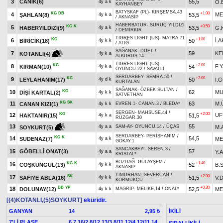
3
CANİK(6)
55,5
Ö.
4y a k
KAYHANBEY
BATYSKAF (PL)
-
KIRŞEMSA.43
KG
DB
+1.00
4
ME
ŞAHLAN(8)
53,5
4y k a
/
AKNASİP
HABERBATUR
-
SURUÇ YILDIZI
KG
K
+0.50
5
HABERYILDIZI(9)
53,5
G.
4y a k
/
DEMİRKIR
TIGRES LIGHT (US)
-
MATRA.71
KG
+1.80
6
İ.A
BİRİCİK(18)
50
4y k k
/
ATIĞ
SAĞANAK
-
DÜET
/
7
59
KE
KOTANLI(4)
4y k a
ALKURUŞ.14
TIGRES LIGHT (US)
-
KG
+2.00
8
F.
KIRMAN(10)
54
4y k a
OYUNCU.22
/
SAVATLI
SERDARBEY
-
SEMRA.50
/
KG
+2.00
9
LEYLAHANIM(17)
50
İ.
4y d k
KURTALAN
SAĞANAK
-
ÖZBEK SULTAN
/
KG
10
62
MU
DİŞİ KARTAL(2)
4y k k
SATVETHAN
KG
SK
11
63
M.
CANAN KIZI(1)
4y k k
EVREN.1
-
CANAN.3
/
BLEDA*
SERGEN
-
MAHSUSE.44
/
KG
+2.00
12
UF
HAKTANIR(15)
51,5
4y k a
RÜZGAR.30
13
55
M.
4y a a
SAM-AY
-
OYUNCU.14
/
ÜÇAS
SOYKURT(5)
SERDARBEY
-
PERİŞHANIM
/
KG
K
14
54,5
SUDENAZ(7)
ME
4y a k
GÖKAY.1
SANCAKBEYİ
-
SEREN.3
/
15
GÖBELLİ ONAT(3)
57
Y.
4y a a
KRİSTAL*
BOZDAĞ
-
GÜLAYŞEM
/
KG
K
+1.40
16
COŞKUNGÜL(13)
52
B.
4y k k
AKNASİP
TİMURHAN
-
SEVERCAN
/
SK
+2.00
17
SAFİYE ABLA(16)
51,5
V.
4y k k
KÖRMÜKÇÜ
DB
YP
+0.30
18
DOLUNAY(12)
52,5
ME
4y k k
MAGRİP
-
MELİKE.14
/
ÖNAL*
[(4)KOTANLI,(5)SOYKURT]
eküridir.
GANYAN
14
İKİLİ
2,95 ₺
7'Lİ PLASE
6,7,16/2,8/12,13/3,8/11,12/4,12/11,14
SIRALI İKİLİ