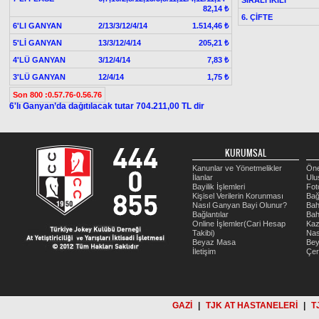
82,14 ₺
6. ÇİFTE
6'LI GANYAN
2/13/3/12/4/14
1.514,46 ₺
5'Lİ GANYAN
13/3/12/4/14
205,21 ₺
4'LÜ GANYAN
3/12/4/14
7,83 ₺
3'LÜ GANYAN
12/4/14
1,75 ₺
Son 800 :0.57.76-0.56.76
6'lı Ganyan’da dağıtılacak tutar 704.211,00 TL dir
KURUMSAL
Kanunlar ve Yönetmelikler
Öne
İlanlar
Ulu
Bayilik İşlemleri
Fot
Kişisel Verilerin Korunması
Bağ
Nasıl Ganyan Bayi Olunur?
Bah
Bağlantılar
Bah
Online İşlemler(Cari Hesap
Kaz
Takibi)
Nas
Beyaz Masa
Be
İletişim
Çer
GAZİ
|
TJK AT HASTANELERİ
|
T