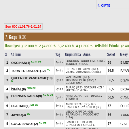
4. ÇİFTE
Son 800 :1.01.76-1.01.24
7. Koşu 17.30
Ikramiye:
Yetistirici Primi:
1.)
12.000
2.)
4.800
3.)
2.400
4.)
1.200
1.)
2.4
t
t
t
t
S
At İsmi
Yaş
Orijin(Baba - Anne)
Sıklet
Jokey
LONGRUN
-
GOOD TIME GIRL
/
KG
K
DB
1
58
E.ME
OKCİHAN(4)
3y d e
TENDER PRINCE
DISTANT RELATIVE (IRE)
-
KG
2
56,5
F.YA
TURN TO DISTANT(12)
3y d d
VILMA
/
ARMANASCO (IRE)
VAN DAMME (IRE)
-
QUEEN OF VANDAMME(10)
3
56,5
B.SAV
3y d d
MISSISSIPPI JO (USA)
/
K
GULCH (USA)
TURAÇ (IRE)
-
SORGUN KIZI
/
SKG
SK
4
55,5
İSMİAL(8)
ERDA
3y a d
MUJTAHID (USA)
KG
K
DB
PRENSES KARLA(9)
ARISTOCRAT (GB)
-
DIABLE
/
5
56,5
C.AVL
3y d d
STORM II
ARISTOCRAT (GB)
-
BIG
DB
SK
6
57
EGE HAN(1)
Ö.EL
3y k e
DANGER
/
EZY KOTER (GB)
VELOCIRAPTOR (GB)
-
SK
7
56
JAYHO(3)
Y.AK
3y d e
FİLARMONİ
/
WOODCHAT
(USA)
FASHT ELDEBL (GB)
-
KG
DB
8
57
GOGO SHOOT(2)
G.KIL
3y d e
GRACEFUL
/
KINGEFE