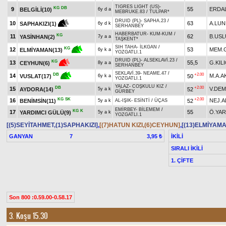
TIGRES LIGHT (US)
-
KG
DB
9
55
ERDA
BELGİLİ(10)
6y d a
MEBRUKE.83
/
TULPAR*
DRUID (PL)
-
SAPHA.23
/
10
63
A.LUN
SAPHAKIZI(1)
6y d k
SERHANBEY
HABERBATUR
-
KUM-KUM
/
KG
11
62
B.USL
YASİNHAN(2)
7y a a
TAŞKENT*
SIH TAHA
-
İLKGAN
/
KG
12
53
MEM.
ELMİYAMAN(13)
6y k a
YOZGATLI.1
DRUID (PL)
-
ALSEKLAVİ.23
/
KG
13
55,5
G.KIL
CEYHUN(6)
8y a a
SERHANBEY
SEKLAVİ.39
-
NEAME.47
/
+2.00
DB
14
M.A.A
50
VUSLAT(17)
6y k a
YOZGATLI.1
YALAZ
-
COŞKULU KIZ
/
DB
+2.00
15
V.DEM
AYDORA(14)
52
5y a k
GÜRBEY
KG
SK
+2.00
16
NEJ.A
BENİMSİN(11)
52
5y a k
AL-IŞIK
-
ESİNTİ
/
ÜÇAS
EMİRBEY
-
BİLEMEM
/
KG
K
17
55
Ö.YAR
YARDIMCI GÜLÜ(9)
5y a k
YOZGATLI.1
[(5)SEYİTAHMET,(1)SAPHAKIZI]
,
[(7)HATUN KIZI,(6)CEYHUN]
,
[(13)ELMİYAMA
GANYAN
7
İKİLİ
3,95 ₺
SIRALI İKİLİ
1. ÇİFTE
Son 800 :0.59.00-0.58.17
3. Koşu 15.30