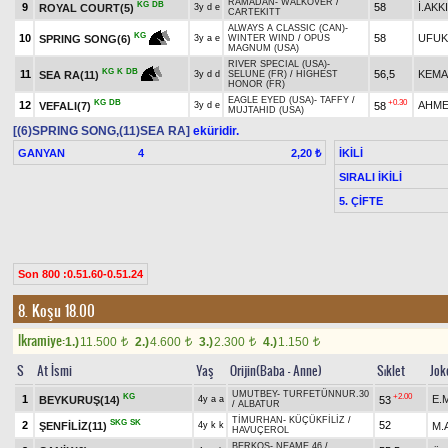
RAMADAN
-
WALKOVER
/
KG
DB
9
58
İ.AKK
ROYAL COURT(5)
3y d e
CARTEKITT
ALWAYS A CLASSIC (CAN)
-
KG
10
58
UFUK
SPRING SONG(6)
3y a e
WINTER WIND
/
OPUS
MAGNUM (USA)
RIVER SPECIAL (USA)
-
KG
K
DB
11
56,5
KEMA
SEA RA(11)
3y d d
SELUNE (FR)
/
HIGHEST
HONOR (FR)
EAGLE EYED (USA)
-
TAFFY
/
KG
DB
+0.30
12
AHME
VEFALI(7)
58
3y d e
MUJTAHID (USA)
[(6)SPRING SONG,(11)SEA RA]
eküridir.
GANYAN
4
İKİLİ
2,20 ₺
SIRALI İKİLİ
5. ÇİFTE
Son 800 :0.51.60-0.51.24
8. Koşu 18.00
Ikramiye:
1.)
11.500
2.)
4.600
3.)
2.300
4.)
1.150
t
t
t
t
S
At İsmi
Yaş
Orijin(Baba - Anne)
Sıklet
Jok
UMUTBEY
-
TURFETÜNNUR.30
KG
+2.00
1
E.
BEYKURUŞ(14)
53
4y a a
/
ALBATUR
TİMURHAN
-
KÜÇÜKFİLİZ
/
SKG
SK
2
52
ŞENFİLİZ(11)
M.
4y k k
HAVUÇEROL
BERKOŞ
-
NEAME.46
/