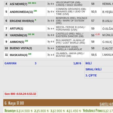
VELOCIRAPTOR (GB)
-
DB
SKG
4
58
KEMAL 
ASİ NEHRİ(7)
3y d e
CANOŞ
/
GOLD GUARD
COMMON GROUNDS (GB)
-
DB
5
50,5
ANDROMEDA(11)
B.YEŞİ
3y d e
KWAANIS (GB)
/
LEAD ON
TIME (USA)
BOSPORUS (IRE)
-
POLİNÇE
K
6
57
ERGENE RIVER(6)
B.USLU
3y d d
(GB)
/
MARK OF ESTEEM
(IRE)
MEDYA
-
FERGIE B (USA)
/
7
ARTUR(1)
59
Ö.ELĞA
3y a e
FERDINAND (USA)
CASTELLO (IRE)
-
NELL
/
DB
SK
+1.20
8
M.ÜNLÜ
YARENİM(10)
56
3y d d
EASTERN DANCER (GB)
BULLMARKET
-
ALAKALUF
DB
9
58
AMMON(5)
G.KILIÇ
3y d d
(FR)
/
LOST WORLD (IRE)
KARAMURAT (USA)
-
10
BUENO VISTA(2)
58
D.ALCE
3y a e
CAPELLA
/
KARAPOLAT
ISLAMBOL
-
VANYA (IRE)
/
DB
11
59,5
İ.AKKILI
MASKARA(4)
3y a d
BUSTED (GB)
GANYAN
3
İKİLİ
1,80 ₺
SIRALI İKİLİ
3. ÇİFTE
Son 800 :0.54.24-0.53.32
6. Koşu 17.00
ŞARTLI 4
Ikramiye:
Yetistirici Primi:
1.)
14.500
2.)
5.800
3.)
2.900
4.)
1.450
1.)
2.1
t
t
t
t