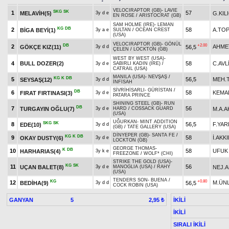
VELOCIRAPTOR (GB)
-
LAVIE
SKG
SK
1
57
MELAVİH(5)
G.KIL
3y d e
EN ROSE
/
ARISTOCRAT (GB)
SAM HOLME (IRE)
-
LEMAN
KG
DB
2
58
A.TO
BİGA BEYİ(1)
3y a e
SULTAN
/
OCEAN CREST
(USA)
VELOCIRAPTOR (GB)
-
GÖNÜL
DB
+2.00
2
AHME
GÖKÇE KIZ(11)
56,5
3y d d
ÇELEN
/
LOCKTON (GB)
WEST BY WEST (USA)
-
4
BULL DOZER(2)
58
C.AVL
3y d e
SABIRLI KADIN (IRE)
/
CATRAIL (USA)
MANILA (USA)
-
NEVŞAŞ
/
KG
K
DB
5
56,5
MEH.
SEYSAŞ(12)
3y d d
İNFİSAH
SİVRİHİSARLI
-
GÜRİSTAN
/
DB
6
58
KEMA
FIRAT FIRTINASI(3)
3y d e
PATARA PRINCE
SHINING STEEL (GB)
-
RUN
DB
7
56
TURGAYIN OĞLU(7)
M.A.
3y d e
HARD
/
COSSACK GUARD
(USA)
UĞURKAN
-
MINT ADDITION
SKG
SK
8
56,5
F.YAR
EDE(10)
3y d d
(GB)
/
TATE GALLERY (USA)
DİNYEPER (GB)
-
SANTA FE
/
KG
K
DB
9
58
İ.AKKI
OKAY DUSTY(6)
3y d e
LOCKTON (GB)
GEORGE THOMAS
-
K
DB
10
58
UFUK
HARHARIAS(4)
3y k e
FREEZONE
/
WOLF* (CHI)
STRIKE THE GOLD (USA)
-
KG
SK
11
56
UÇAN BALET(8)
NEJ.A
3y d e
MANOGLIA (USA)
/
RAHY
(USA)
TENDERS SON
-
BUENA
/
KG
+0.80
12
M.ÜN
BEDİHA(9)
56,5
3y d d
COCK ROBIN (USA)
GANYAN
5
İKİLİ
2,95 ₺
İKİLİ
SIRALI İKİLİ