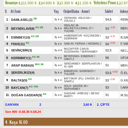
Ikramiye:
Yetistirici Primi:
1.)
11.500
2.)
4.600
3.)
2.300
4.)
1.150
1.)
2.8
t
t
t
t
S
At İsmi
Yaş
Orijin(Baba - Anne)
Sıklet
Jokey
ODİNHAN
-
ASLICAN
/
DB
1
54,5
KEM
DAMLASEL(2)
3y k d
VOLGA.2
SEKLAVİ.39
-
KG
DB
+1.50
2
MEH
BEYSEKLAVİ(8)
53
3y k e
MELİKETÜLCEMAL.27
/
TULYAD
HABERBATUR
-
KÜÇÜKESİN
/
KG
DB
+0.70
3
ESİNBEY(10)
53
B.SA
3y a e
DEMİRKIR
KG
+2.00
4
F.YA
FEKE(11)
54
3y a e
SAM-AY
-
FERİHA
/
HEDBAN.2
MUZAFFER ÇAVUŞ
-
5
SEVİNÇBİR(3)
52,5
NEJ.
3y d d
SÜZENHAN
/
SERHANBEY
BEYEFENDİ
-
ESMERAY
/
KG
SK
6
56
UFU
KERİMBEY(1)
3y a e
UMUT.2
SERDARBEY
-
SERPİLHATUN
/
SKG
SK
7
51
ARAP BABA(6)
MEH
3y a e
AL-IŞIK
BABARUHİ
-
NASRAKIZI
/
+0.50
8
ŞEKERLİKIZI(4)
53,5
Ö.E
3y k d
TULZER
BATYSKAF (PL)
-
ZAHİDE.32
/
KG
+1.00
9
BALTAŞ(5)
53
G.KI
3y k e
SAVATLI
SÜLO
-
ŞAHİDE.46
/
KG
TGK
10
53
İ.AK
BAYCAN(7)
3y a e
SERHANBEY
GADDAR
-
AYBEYAZ
/
BEYAZ
KG
11
51
DOĞAN GADDAR(9)
M.S
3y a e
MARTI
GANYAN
2
2. ÇİFTE
3,60 ₺
Son 800 :0.58.36-0.58.24
4. Koşu 16.00