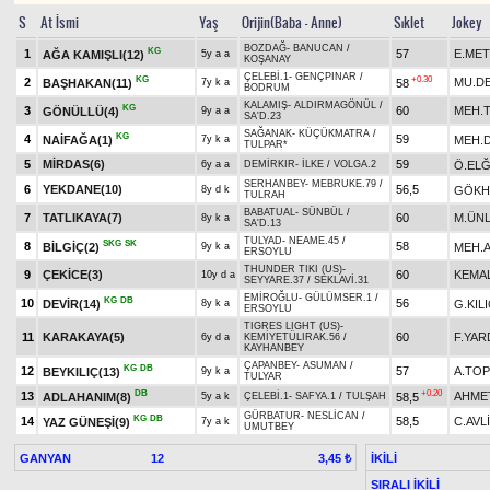
S
At İsmi
Yaş
Orijin(Baba - Anne)
Sıklet
Jokey
BOZDAĞ
-
BANUCAN
/
KG
1
57
E.MET
AĞA KAMIŞLI(12)
5y a a
KOŞANAY
ÇELEBİ.1
-
GENÇPINAR
/
KG
+0.30
2
MU.D
BAŞHAKAN(11)
58
7y k a
BODRUM
KALAMIŞ
-
ALDIRMAGÖNÜL
/
KG
3
60
MEH.
GÖNÜLLÜ(4)
9y a a
SA'D.23
SAĞANAK
-
KÜÇÜKMATRA
/
KG
4
59
NAİFAĞA(1)
MEH.
7y k a
TULPAR*
5
MİRDAS(6)
59
Ö.EL
6y a a
DEMİRKIR
-
İLKE
/
VOLGA.2
SERHANBEY
-
MEBRUKE.79
/
6
YEKDANE(10)
56,5
GÖKH
8y d k
TULRAH
BABATUAL
-
SÜNBÜL
/
7
TATLIKAYA(7)
60
M.ÜN
8y k a
SA'D.13
TULYAD
-
NEAME.45
/
SKG
SK
8
58
BİLGİÇ(2)
MEH.
9y k a
ERSOYLU
THUNDER TIKI (US)
-
9
ÇEKİCE(3)
60
KEMA
10y d a
SEYYARE.37
/
SEKLAVİ.31
EMİROĞLU
-
GÜLÜMSER.1
/
KG
DB
10
56
DEVİR(14)
G.KIL
8y k a
ERSOYLU
TIGRES LIGHT (US)
-
11
KARAKAYA(5)
60
F.YAR
6y d a
KEMİYETÜLIRAK.56
/
KAYHANBEY
ÇAPANBEY
-
ASUMAN
/
KG
DB
12
57
A.TO
BEYKILIÇ(13)
9y k a
TULYAR
DB
+0.20
13
AHME
ADLAHANIM(8)
58,5
5y a k
ÇELEBİ.1
-
SAFYA.1
/
TULŞAH
GÜRBATUR
-
NESLİCAN
/
KG
DB
14
58,5
C.AVLİ
YAZ GÜNEŞİ(9)
7y a k
UMUTBEY
GANYAN
12
İKİLİ
3,45 ₺
SIRALI İKİLİ