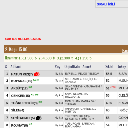
SIRALI İKİLİ
Son 800 :0.51.04-0.50.36
2. Koşu 15.00
Han
Ikramiye:
1.)
11.500
2.)
4.600
3.)
2.300
4.)
1.150
t
t
t
t
S
At İsmi
Yaş
Orijin(Baba - Anne)
Sıklet
Jokey
1
58,5
B.SAV
5y k k
EVREN.1
-
PELOŞ
/
BLEDA*
HATUN KIZI(7)
SERDARBEY
-
KIRÇİÇEK
/
KG
K
2
52
M.SU
KOPARAL(16)
5y a a
AKARCA
SANCAKBEYİ
-
KAMAHANIM
/
KG
+2.00
3
MEH.
AKSÜT(12)
51
5y a a
KANATLI.3
SAVA
-
NECME.39
/
KG
DB
4
56
Ö.EL
CENKER(15)
6y k a
RÜZGAR.30
DON JUAN
-
MATRA.66
/
KG
5
60,5
ERCAN
TUĞRULTEKİN(3)
5y k a
TULRAB
ANAVARZA
-
CAHİDE.71
/
6
SİLEN(4)
60
İ.GÖ
8y k a
MERTOL
TIKI TORK KU (US)
-
7
56
GÖKH
SEYİTAHMET(5)
6y k a
NEAME.52
/
UMUTBEY
YUSUFCAN
-
SARICAN
/
KG
8
54
MEH.
ROJHAT(8)
6y a a
BÜYÜKADA*