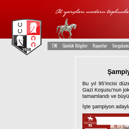
TJK
Günlük Bilgiler
Raporlar
Sorgulam