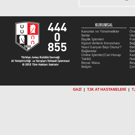
KURUMSAL
Kanunlar ve Yönetmelikler
Öne
İlanlar
Ulu
Bayilik İşlemleri
Fot
Kişisel Verilerin Korunması
Bağ
Nasıl Ganyan Bayi Olunur?
Bah
Bağlantılar
Bah
Online İşlemler(Cari Hesap
Kaz
Takibi)
Nas
Beyaz Masa
Be
İletişim
Çer
GAZİ
|
TJK AT HASTANELERİ
|
T