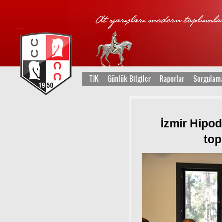
TJK
Günlük Bilgiler
Raporlar
Sorgulam