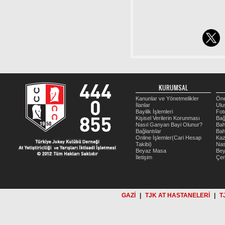
KURUMSAL
Kanunlar ve Yönetmelikler
Öne
İlanlar
Ulu
Bayilik İşlemleri
Fot
Kişisel Verilerin Korunması
Bağ
Nasıl Ganyan Bayi Olunur?
Bah
Bağlantılar
Bah
Online İşlemler(Cari Hesap
Kaz
Takibi)
Nas
Beyaz Masa
Be
İletişim
Çer
GAZİ
|
TJK AT HASTANELERİ
|
T