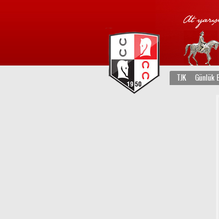
TJK
Günlük B