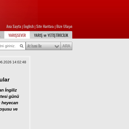
Ana Sayfa
English
Site Haritası
Bize Ulaşın
|
|
|
L
YARIŞSEVER
YARIŞ ve YETİŞTİRİCİLİK
At İsmi İle
.06.2026 14:02:48