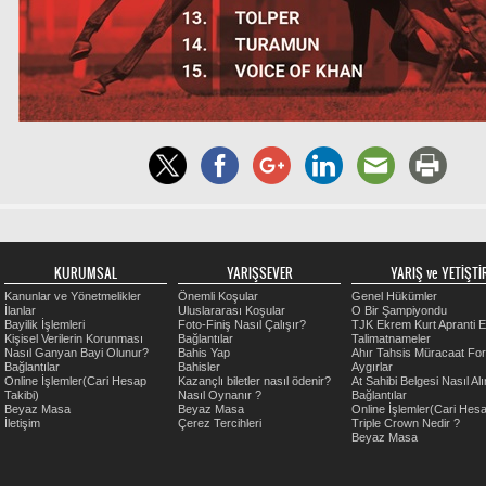
KURUMSAL
YARIŞSEVER
YARIŞ ve YETİŞTİR
Kanunlar ve Yönetmelikler
Önemli Koşular
Genel Hükümler
İlanlar
Uluslararası Koşular
O Bir Şampiyondu
Bayilik İşlemleri
Foto-Finiş Nasıl Çalışır?
TJK Ekrem Kurt Apranti E
Kişisel Verilerin Korunması
Bağlantılar
Talimatnameler
Nasıl Ganyan Bayi Olunur?
Bahis Yap
Ahır Tahsis Müracaat Fo
Bağlantılar
Bahisler
Aygırlar
Online İşlemler(Cari Hesap
Kazançlı biletler nasıl ödenir?
At Sahibi Belgesi Nasıl Alı
Takibi)
Nasıl Oynanır ?
Bağlantılar
Beyaz Masa
Beyaz Masa
Online İşlemler(Cari Hesa
İletişim
Çerez Tercihleri
Triple Crown Nedir ?
Beyaz Masa