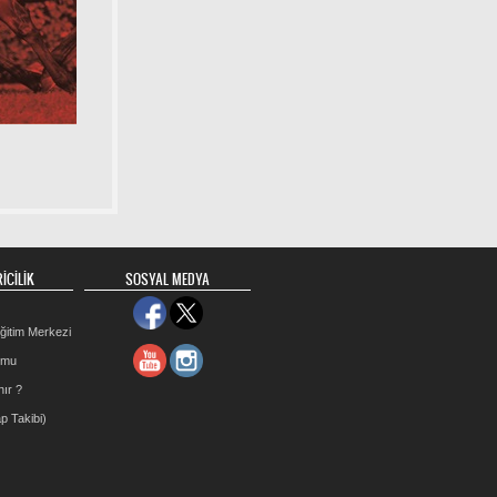
İCİLİK
SOSYAL MEDYA
ğitim Merkezi
rmu
nır ?
p Takibi)