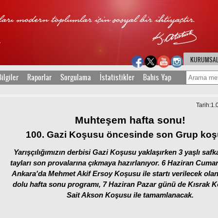
KURUMSA
ilgiler
Raporlar
Sorgulama
İstatistikler
Bahis Yap
Tarih:1