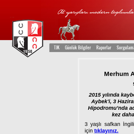
TJK
Günlük Bilgiler
Raporlar
Sorgulam