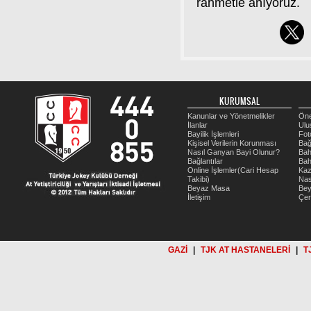
KURUMSAL
Kanunlar ve Yönetmelikler
Öne
İlanlar
Ulu
Bayilik İşlemleri
Fot
Kişisel Verilerin Korunması
Bağ
Nasıl Ganyan Bayi Olunur?
Bah
Bağlantılar
Bah
Online İşlemler(Cari Hesap
Kaz
Takibi)
Nas
Beyaz Masa
Be
İletişim
Çer
GAZİ
|
TJK AT HASTANELERİ
|
T