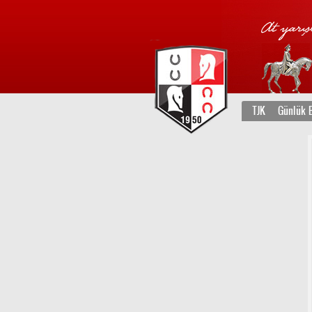
TJK
Günlük B