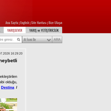
Ana Sayfa
English
Site Haritası
Bize Ulaşın
|
|
|
L
YARIŞSEVER
YARIŞ ve YETİŞTİRİCİLİK
At İsmi İle
.07.2026 16:29:20