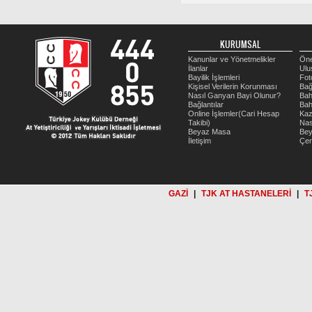
KURUMSAL
Kanunlar ve Yönetmelikler
Öne
İlanlar
Ulu
Bayilik İşlemleri
Fot
Kişisel Verilerin Korunması
Bağ
Nasıl Ganyan Bayi Olunur?
Bah
Bağlantılar
Bah
Online İşlemler(Cari Hesap
Kaz
Takibi)
Nas
Beyaz Masa
Be
İletişim
Çer
GAZİ
|
TJK AT HASTANELERİ
|
T