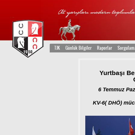
TJK
Günlük Bilgiler
Raporlar
Sorgulam