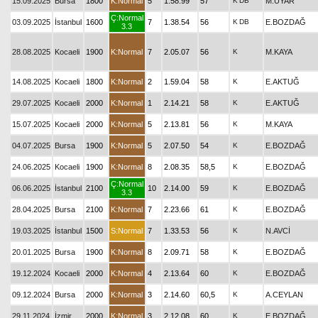
15.09.2025
Bursa
1800
K:Normal
5
1.58.99
57
K
DB
M.UYAR
Ç:Normal
03.09.2025
İstanbul
1600
7
1.38.54
56
K
DB
E.BOZDAĞ
3.3
28.08.2025
Kocaeli
1900
K:Normal
7
2.05.07
56
K
M.KAYA
14.08.2025
Kocaeli
1800
K:Normal
2
1.59.04
58
K
E.AKTUĞ
29.07.2025
Kocaeli
2000
K:Normal
1
2.14.21
58
K
E.AKTUĞ
15.07.2025
Kocaeli
2000
K:Normal
5
2.13.81
56
K
M.KAYA
04.07.2025
Bursa
1900
K:Normal
5
2.07.50
54
K
E.BOZDAĞ
24.06.2025
Kocaeli
1900
K:Normal
8
2.08.35
58,5
K
E.BOZDAĞ
Ç:Normal
06.06.2025
İstanbul
2100
10
2.14.00
59
K
E.BOZDAĞ
3.3
28.04.2025
Bursa
2100
K:Normal
7
2.23.66
61
K
E.BOZDAĞ
19.03.2025
İstanbul
1500
S:Normal
7
1.33.53
56
K
N.AVCİ
20.01.2025
Bursa
1900
K:Normal
8
2.09.71
58
K
E.BOZDAĞ
19.12.2024
Kocaeli
2000
K:Normal
4
2.13.64
60
K
E.BOZDAĞ
09.12.2024
Bursa
2000
K:Normal
3
2.14.60
60,5
K
A.CEYLAN
29.11.2024
İzmir
2000
K:Normal
3
2.12.08
60
K
E.BOZDAĞ