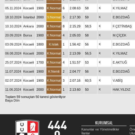
05.11.2024
Kocaeli
1900
K:Normal
6
2.08.63
58
K
K.YILMAZ
18.10.2024
İstanbul
2000
S:Normal
5
2.17.30
59
K
E.BOZDAĞ
10.10.2024
Ankara
2000
K:Normal
8
2.15.29
58,5
K
F.ÇETİNBAŞ
20.09.2024
Bursa
1900
K:Normal
4
2.05.03
58
K
M.ÇİÇEK
03.09.2024
Kocaeli
1800
K:Islak
1
1.56.42
56
K
E.BOZDAĞ
06.08.2024
Kocaeli
2000
K:Normal
1
2.13.09
56,5
K
K.YILMAZ
25.07.2024
Kocaeli
1700
K:Normal
4
1.51.57
53
K
E.AKTUĞ
11.07.2024
Kocaeli
1900
K:Nemli
2
2.04.77
56
K
E.BOZDAĞ
02.07.2024
Kocaeli
1900
K:Normal
3
2.07.16
60,5
K
V.ABİŞ
11.06.2024
Kocaeli
2000
K:Normal
1
2.13.60
50
K
HAK.YILDIZ
Toplam 59 sonuçtan 50 tanesi gösteriliyor
Başa Dön
KURUMSAL
Kanunlar ve Yönetmelikler
Öne
İlanlar
Ulu