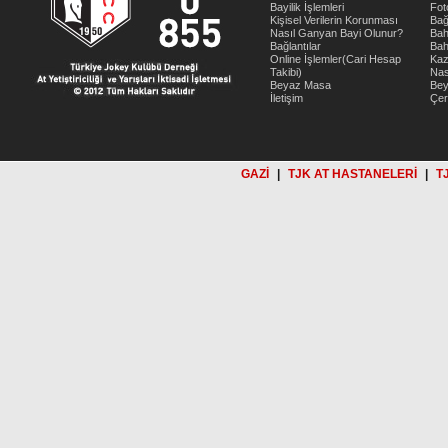
Bayilik İşlemleri
Fot
Kişisel Verilerin Korunması
Bağ
Nasıl Ganyan Bayi Olunur?
Bah
Bağlantılar
Bah
Online İşlemler(Cari Hesap
Kaz
Takibi)
Nas
Beyaz Masa
Be
İletişim
Çer
GAZİ
|
TJK AT HASTANELERİ
|
T