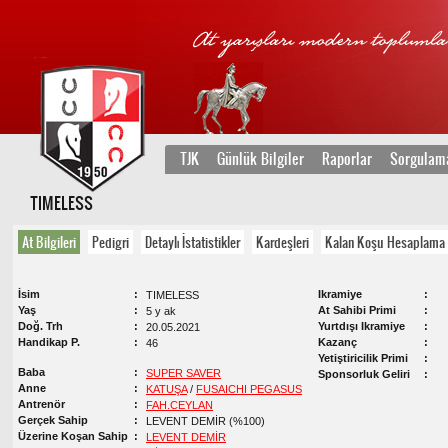
TJK
Günlük Bilgiler
Raporlar
Sorgulam
TIMELESS
At Bilgileri
Pedigri
Detaylı İstatistikler
Kardeşleri
Kalan Koşu Hesaplama
İsim
Ikramiye
TIMELESS
Yaş
At Sahibi Primi
5 y ak
Doğ. Trh
Yurtdışı Ikramiye
20.05.2021
Handikap P.
Kazanç
46
Yetiştiricilik Primi
Baba
SUPER SAVER
Sponsorluk Geliri
Anne
KATUŞA
/
FUSAICHI PEGASUS
Antrenör
FAH.CEYLAN
Gerçek Sahip
LEVENT DEMİR (%100)
Üzerine Koşan Sahip
LEVENT DEMİR