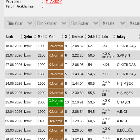
Yetiştirici
T.İ.AKSOY
Tercih Açıklaması
Tüm Yıllar
Tüm Şehirler
Tüm Pistler
Mesafe
Mesaf
Tarih
Şehir
Msf
Pist
S
Derece
Sıklet
Takı
Jokey
18.07.2026
İzmir
1900
K:Normal
9
2.08.32
62
DB
O.KIZILDAŞ
KG
K
12.07.2026
İzmir
2100
K:Normal
6
2.22.23
50,5
S.AKŞIN
DB
GKR
27.06.2026
İzmir
1900
K:Normal
7
2.06.05
54
K
DB
O.KIZILDAŞ
21.06.2026
İzmir
1600
K:Normal
5
1.43.34
54,5
K
DB
O.KIZILDAŞ
KG
K
14.06.2026
İzmir
1600
K:Normal
8
1.44.04
60,5
H.ŞİMŞEK
DB
KG
K
28.05.2026
İzmir
2200
K:Normal
5
2.30.30
55,5
H.ŞİMŞEK
DB
Ç:Normal
KG
K
25.04.2026
İzmir
2000
13
2.10.91
53,5
Ç.TAŞCI
3.3
DB
KG
K
12.04.2026
İzmir
1900
K:Normal
8
2.06.64
54,5
A.İNCİ
DB
KG
K
05.04.2026
İzmir
1400
K:Nemli
8
1.29.65
60,5
A.İNCİ
DB
KG
K
22.03.2026
İzmir
2100
K:Normal
8
2.26.06
60
B.BÜLBÜL
DB
KG
K
15.03.2026
İzmir
1900
K:Normal
6
2.07.83
52
E.D.ÖKTEN