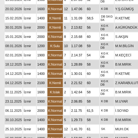
DB
20.02.2026
İzmir
1600
K:Normal
12
1.47.06
60
K
DB
Y.Ş.GÜMÜŞ
DB
SKG
15.02.2026
İzmir
1400
K:Nemli
11
1.31.09
58,5
R.KETME
SK
KG
K
30.01.2026
İzmir
2000
K:Nemli
5
2.13.82
56
A.KÜRÜNDÜK
DB
KG
K
15.01.2026
İzmir
2000
K:Normal
8
2.15.68
60
S.AKŞIN
DB
KG
K
08.01.2026
İzmir
1200
K:Sulu
10
1.17.08
59
M.M.BİLGİN
DB
KG
K
02.01.2026
İzmir
1900
K:Normal
7
2.14.37
54
M.KEÇECİ
DB
KG
K
18.12.2025
İzmir
1400
K:Normal
3
1.28.89
58
B.M.MIRIK
DB
KG
K
14.12.2025
İzmir
1400
K:Normal
4
1.30.01
60
R.KETME
DB
KG
K
04.12.2025
İzmir
2100
K:Nemli
4
2.21.52
60
Z.KARABULU
DB
KG
K
30.11.2025
İzmir
1600
K:Islak
2
1.42.64
58
B.M.MIRIK
DB
23.11.2025
İzmir
1900
K:Normal
7
2.06.85
58
K
DB
M.UYAR
06.11.2025
İzmir
2000
K:Normal
8
2.11.75
61,5
K
DB
İ.SOYAD
30.10.2025
İzmir
1400
K:Normal
5
1.29.73
58
K
DB
B.M.MIRIK
25.10.2025
İzmir
1400
K:Normal
12
1.41.70
61
SK
MUH.OK