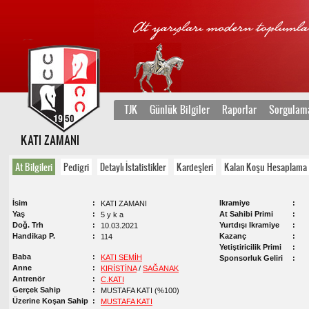
TJK
Günlük Bilgiler
Raporlar
Sorgulam
KATI ZAMANI
At Bilgileri
Pedigri
Detaylı İstatistikler
Kardeşleri
Kalan Koşu Hesaplama
İsim
Ikramiye
KATI ZAMANI
Yaş
At Sahibi Primi
5 y k a
Doğ. Trh
Yurtdışı Ikramiye
10.03.2021
Handikap P.
Kazanç
114
Yetiştiricilik Primi
Baba
KATI SEMİH
Sponsorluk Geliri
Anne
KIRİSTİNA
/
SAĞANAK
Antrenör
C.KATI
Gerçek Sahip
MUSTAFA KATI (%100)
Üzerine Koşan Sahip
MUSTAFA KATI