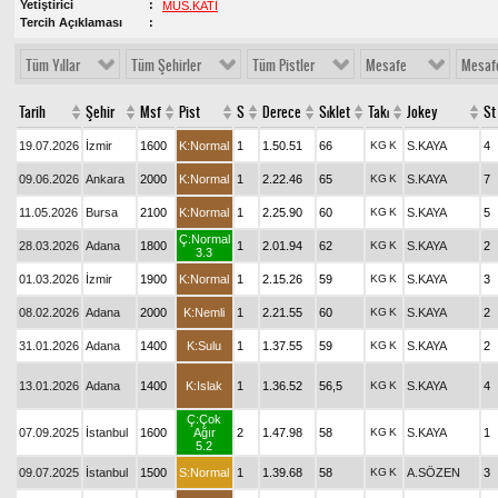
Yetiştirici
MUS.KATI
Tercih Açıklaması
Tüm Yıllar
Tüm Şehirler
Tüm Pistler
Mesafe
Mesaf
Tarih
Şehir
Msf
Pist
S
Derece
Sıklet
Takı
Jokey
St
19.07.2026
İzmir
1600
K:Normal
1
1.50.51
66
KG
K
S.KAYA
4
09.06.2026
Ankara
2000
K:Normal
1
2.22.46
65
KG
K
S.KAYA
7
11.05.2026
Bursa
2100
K:Normal
1
2.25.90
60
KG
K
S.KAYA
5
Ç:Normal
28.03.2026
Adana
1800
1
2.01.94
62
KG
K
S.KAYA
2
3.3
01.03.2026
İzmir
1900
K:Normal
1
2.15.26
59
KG
K
S.KAYA
3
08.02.2026
Adana
2000
K:Nemli
1
2.21.55
60
KG
K
S.KAYA
2
31.01.2026
Adana
1400
K:Sulu
1
1.37.55
59
KG
K
S.KAYA
2
13.01.2026
Adana
1400
K:Islak
1
1.36.52
56,5
KG
K
S.KAYA
4
Ç:Çok
07.09.2025
İstanbul
1600
Ağır
2
1.47.98
58
KG
K
S.KAYA
1
5.2
09.07.2025
İstanbul
1500
S:Normal
1
1.39.68
58
KG
K
A.SÖZEN
3