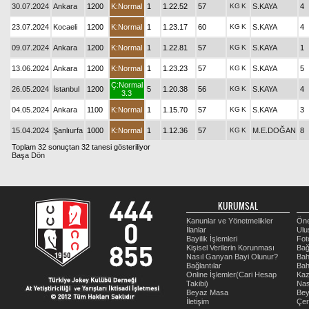
30.07.2024
Ankara
1200
K:Normal
1
1.22.52
57
KG
K
S.KAYA
4
23.07.2024
Kocaeli
1200
K:Normal
1
1.23.17
60
KG
K
S.KAYA
4
09.07.2024
Ankara
1200
K:Normal
1
1.22.81
57
KG
K
S.KAYA
1
13.06.2024
Ankara
1200
K:Normal
1
1.23.23
57
KG
K
S.KAYA
5
Ç:Normal
26.05.2024
İstanbul
1200
5
1.20.38
56
KG
K
S.KAYA
4
3.3
04.05.2024
Ankara
1100
K:Normal
1
1.15.70
57
KG
K
S.KAYA
3
15.04.2024
Şanlıurfa
1000
K:Normal
1
1.12.36
57
KG
K
M.E.DOĞAN
8
Toplam 32 sonuçtan 32 tanesi gösteriliyor
Başa Dön
KURUMSAL
Kanunlar ve Yönetmelikler
Öne
İlanlar
Ulu
Bayilik İşlemleri
Fot
Kişisel Verilerin Korunması
Bağ
Nasıl Ganyan Bayi Olunur?
Bah
Bağlantılar
Bah
Online İşlemler(Cari Hesap
Kaz
Takibi)
Nas
Beyaz Masa
Be
İletişim
Çer