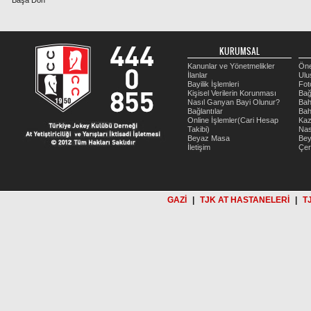
Başa Dön
KURUMSAL
Kanunlar ve Yönetmelikler
Öne
İlanlar
Ulu
Bayilik İşlemleri
Fot
Kişisel Verilerin Korunması
Bağ
Nasıl Ganyan Bayi Olunur?
Bah
Bağlantılar
Bah
Online İşlemler(Cari Hesap
Kaz
Takibi)
Nas
Beyaz Masa
Be
İletişim
Çer
GAZİ
|
TJK AT HASTANELERİ
|
T