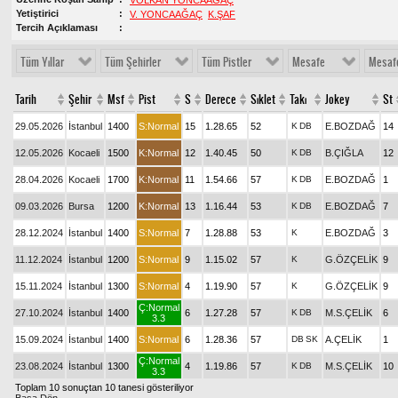
VOLKAN YONCAAĞAÇ
Yetiştirici
V. YONCAAĞAÇ
K.ŞAF
Tercih Açıklaması
Tüm Yıllar
Tüm Şehirler
Tüm Pistler
Mesafe
Mesaf
Tarih
Şehir
Msf
Pist
S
Derece
Sıklet
Takı
Jokey
St
29.05.2026
İstanbul
1400
S:Normal
15
1.28.65
52
K
DB
E.BOZDAĞ
14
12.05.2026
Kocaeli
1500
K:Normal
12
1.40.45
50
K
DB
B.ÇIĞLA
12
28.04.2026
Kocaeli
1700
K:Normal
11
1.54.66
57
K
DB
E.BOZDAĞ
1
09.03.2026
Bursa
1200
K:Normal
13
1.16.44
53
K
DB
E.BOZDAĞ
7
28.12.2024
İstanbul
1400
S:Normal
7
1.28.88
53
K
E.BOZDAĞ
3
11.12.2024
İstanbul
1200
S:Normal
9
1.15.02
57
K
G.ÖZÇELİK
9
15.11.2024
İstanbul
1300
S:Normal
4
1.19.90
57
K
G.ÖZÇELİK
9
Ç:Normal
27.10.2024
İstanbul
1400
6
1.27.28
57
K
DB
M.S.ÇELİK
6
3.3
15.09.2024
İstanbul
1400
S:Normal
6
1.28.36
57
DB
SK
A.ÇELİK
1
Ç:Normal
23.08.2024
İstanbul
1300
4
1.19.86
57
K
DB
M.S.ÇELİK
10
3.3
Toplam 10 sonuçtan 10 tanesi gösteriliyor