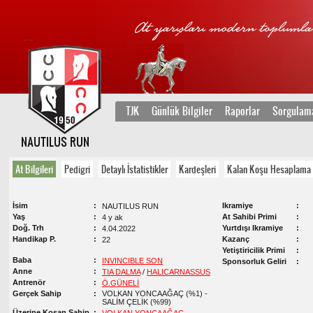
TJK
Günlük Bilgiler
Raporlar
Sorgulam
NAUTILUS RUN
At Bilgileri
Pedigri
Detaylı İstatistikler
Kardeşleri
Kalan Koşu Hesaplama
İsim
Ikramiye
NAUTILUS RUN
Yaş
At Sahibi Primi
4 y ak
Doğ. Trh
Yurtdışı Ikramiye
4.04.2022
Handikap P.
Kazanç
22
Yetiştiricilik Primi
Baba
INVINCIBLE SON
Sponsorluk Geliri
Anne
TIA DALMA
/
HALICARNASSUS
Antrenör
Ö.GÜNELİ
Gerçek Sahip
VOLKAN YONCAAĞAÇ (%1) -
SALİM ÇELİK (%99)
Üzerine Koşan Sahip