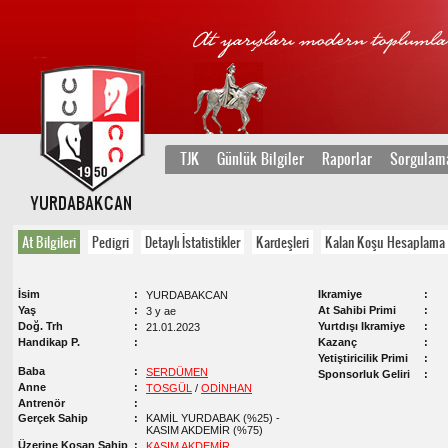
TJK
Günlük Bilgiler
Raporlar
Sorgulam
YURDABAKCAN
At Bilgileri
Pedigri
Detaylı İstatistikler
Kardeşleri
Kalan Koşu Hesaplama
İsim
Ikramiye
YURDABAKCAN
Yaş
At Sahibi Primi
3 y ae
Doğ. Trh
Yurtdışı Ikramiye
21.01.2023
Handikap P.
Kazanç
Yetiştiricilik Primi
Baba
SERDÜMEN
Sponsorluk Geliri
Anne
TOSGÜL
/
ODİNHAN
Antrenör
Gerçek Sahip
KAMİL YURDABAK (%25) -
KASIM AKDEMİR (%75)
Üzerine Koşan Sahip
KASIM AKDEMİR