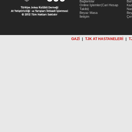
Bağlantılar
Bah
Online İşlemler(Cari Hesap
Kaz
Takibi)
Nas
Beyaz Masa
Be
İletişim
Çer
GAZİ
|
TJK AT HASTANELERİ
|
T