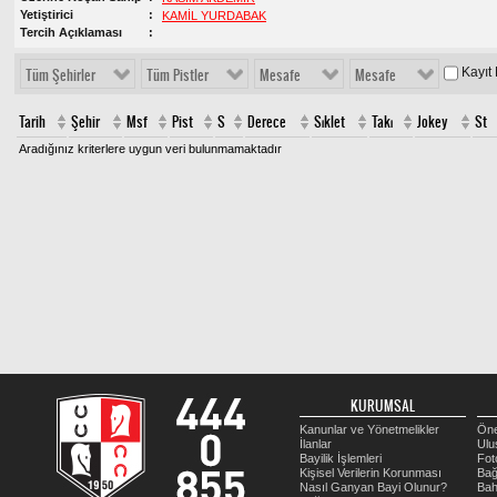
Yetiştirici
KAMİL YURDABAK
Tercih Açıklaması
Kayıt
Tüm Şehirler
Tüm Pistler
Mesafe
Mesafe
Tarih
Şehir
Msf
Pist
S
Derece
Sıklet
Takı
Jokey
St
Aradığınız kriterlere uygun veri bulunmamaktadır
KURUMSAL
Kanunlar ve Yönetmelikler
Öne
İlanlar
Ulu
Bayilik İşlemleri
Fot
Kişisel Verilerin Korunması
Bağ
Nasıl Ganyan Bayi Olunur?
Bah