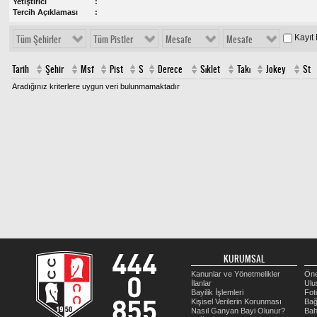
Yetiştirici
Tercih Açıklaması
Kayıt
Tüm Şehirler
Tüm Pistler
Mesafe
Mesafe
Tarih
Şehir
Msf
Pist
S
Derece
Sıklet
Takı
Jokey
St
Aradığınız kriterlere uygun veri bulunmamaktadır
KURUMSAL
Kanunlar ve Yönetmelikler
Öne
İlanlar
Ulu
Bayilik İşlemleri
Fot
Kişisel Verilerin Korunması
Bağ
Nasıl Ganyan Bayi Olunur?
Bah