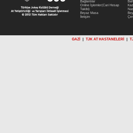
Bağlantılar
Bah
Online İşlemler(Cari Hesap
Kaz
Takibi)
Nas
Beyaz Masa
Be
İletişim
Çer
GAZİ
|
TJK AT HASTANELERİ
|
T