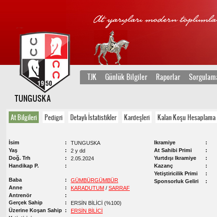
TJK
Günlük Bilgiler
Raporlar
Sorgulam
TUNGUSKA
At Bilgileri
Pedigri
Detaylı İstatistikler
Kardeşleri
Kalan Koşu Hesaplama
İsim
Ikramiye
TUNGUSKA
Yaş
At Sahibi Primi
2 y dd
Doğ. Trh
Yurtdışı Ikramiye
2.05.2024
Handikap P.
Kazanç
Yetiştiricilik Primi
Baba
GÜMBÜRGÜMBÜR
Sponsorluk Geliri
Anne
KARADUTUM
/
SARRAF
Antrenör
Gerçek Sahip
ERSİN BİLİCİ (%100)
Üzerine Koşan Sahip
ERSİN BİLİCİ