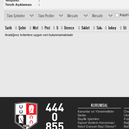
Yetiştirici
Tercih Açıklaması
Kayıt
Tüm Şehirler
Tüm Pistler
Mesafe
Mesafe
Tarih
Şehir
Msf
Pist
S
Derece
Sıklet
Takı
Jokey
St
Aradığınız kriterlere uygun veri bulunmamaktadır
KURUMSAL
Kanunlar ve Yönetmelikler
Öne
İlanlar
Ulu
Bayilik İşlemleri
Fot
Kişisel Verilerin Korunması
Bağ
Nasıl Ganyan Bayi Olunur?
Bah