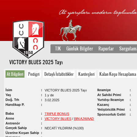
TJK
Günlük Bilgiler
Raporlar
Sorgulam
VICTORY BLUES 2025 Tayı
At Bilgileri
Pedigri
Detaylı İstatistikler
Kardeşleri
Kalan Koşu Hesaplama
İsim
Ikramiye
VICTORY BLUES 2025 Tayı
Yaş
At Sahibi Primi
1 y de
Doğ. Trh
Yurtdışı Ikramiye
3.02.2025
Handikap P.
Kazanç
Yetiştiricilik Primi
Baba
TRIPLE BONUS
Sponsorluk Geliri
Anne
VICTORY BLUES
/
BIN AJWAAD
Antrenör
Gerçek Sahip
NECATİ YILDIRIM (%100)
Üzerine Koşan Sahip