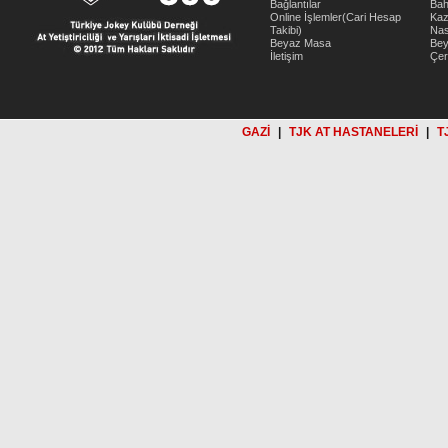
Bağlantılar
Bah
Online İşlemler(Cari Hesap
Kaz
Takibi)
Nas
Beyaz Masa
Be
İletişim
Çer
GAZİ
|
TJK AT HASTANELERİ
|
T