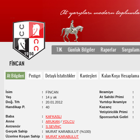
TJK
Günlük Bilgiler
Raporlar
Sorgulam
FİNCAN
At Bilgileri
Pedigri
Detaylı İstatistikler
Kardeşleri
Kalan Koşu Hesaplama
İsim
Ikramiye
FİNCAN
Yaş
At Sahibi Primi
14 y ak
Doğ. Trh
Yurtdışı Ikramiye
20.01.2012
Handikap P.
Kazanç
40
Yetiştiricilik Primi
Baba
KAFKASLI
Sponsorluk Geliri
Anne
ARUKAN
/
YOLCU
Antrenör
S.SEVİNÇ
Gerçek Sahip
MURAT KARABULUT (%100)
Üzerine Koşan Sahip
MURAT KARABULUT