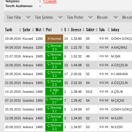
Yetiştirici
T.ÇAKAR
Tercih Açıklaması
Tüm Yıllar
Tüm Şehirler
Tüm Pistler
Mesafe
Mesaf
Tarih
Şehir
Msf
Pist
S
Derece
Sıklet
Takı
Jokey
29.08.2016
Kocaeli
1200
K:Normal
14
1.33.80
55
KG
SK
GÖKH.GÖKÇ
Ç:Normal
04.08.2016
Ankara
1200
10
1.21.75
51
KG
SK
A.KAÇMAZ
3.3
Ç:Normal
21.07.2016
Ankara
1600
6
1.52.32
49
KG
SK
M.IŞIK
3.3
Ç:Normal
16.06.2016
Ankara
1400
13
1.44.08
51
KG
SK
A.ÖZÇELİK
3.3
Ç:Normal
28.05.2016
Ankara
1900
17
2.20.01
52
KG
SK
H.İ.AKKAYA
3.3
Ç:Normal
21.05.2016
Ankara
1900
15
2.22.33
54
KG
SK
A.ÖZÇELİK
3.3
Ç:Ağır
14.10.2015
İstanbul
1400
2
1.38.46
53,5
KG
SK
A.ÇELİK
4.7
Ç:Yumuşak
07.10.2015
İstanbul
1300
7
1.29.42
54
KG
SK
M.ÇİÇEK
3.7
Ç:Normal
25.09.2015
İstanbul
1400
5
1.34.09
57
KG
SK
GÖKH.GÖKÇ
3.2
Ç:Normal
12.09.2015
Ankara
1400
3
1.34.93
52
KG
SK
M.İLERİ
3.3
Ç:Normal
20.08.2015
Ankara
1400
1
1.34.87
53
KG
SK
M.İLERİ
3.3