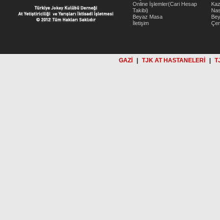
Online İşlemler(Cari Hesap
Kaz
Takibi)
Nas
Beyaz Masa
Be
İletişim
Çer
GAZİ
|
TJK AT HASTANELERİ
|
T