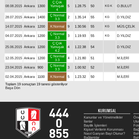
Ç:Çok
08.08.2015
Ankara
1300
Yumuşak
5
1.28.75
50
KG
K
O.BULUT
4
Ç:Normal
28.07.2015
Ankara
1400
2
1.35.14
55
KG
D.YILDIZ
3.3
14.07.2015
Ankara
1200
K:Normal
9
1.30.56
55
KG
MÜS.ÇELİK
Ç:Normal
04.07.2015
Ankara
1200
3
1.19.93
55
KG
D.YILDIZ
3.3
Ç:Çok
25.06.2015
Ankara
1200
Yumuşak
4
1.22.38
54
D.YILDIZ
4.2
Ç:Normal
12.05.2015
Ankara
1200
4
1.21.80
51
M.İLERİ
3.3
Ç:Normal
23.04.2015
Ankara
900
3
1.00.92
52
M.İLERİ
3.3
02.04.2015
Ankara
1100
K:Normal
5
1.23.32
50
M.İLERİ
Toplam 19 sonuçtan 19 tanesi gösteriliyor
Başa Dön
KURUMSAL
Kanunlar ve Yönetmelikler
Öne
İlanlar
Ulu
Bayilik İşlemleri
Fot
Kişisel Verilerin Korunması
Bağ
Nasıl Ganyan Bayi Olunur?
Bah
Bağlantılar
Bah