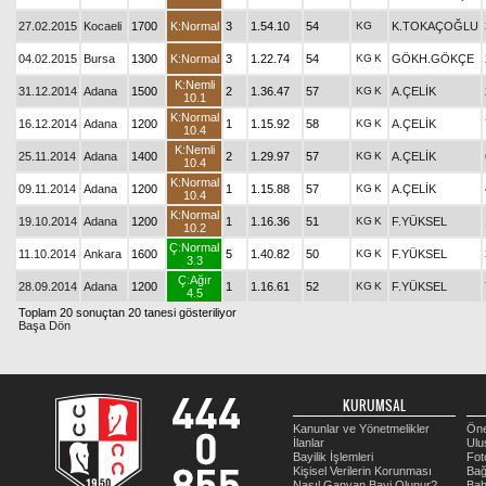
27.02.2015
Kocaeli
1700
K:Normal
3
1.54.10
54
KG
K.TOKAÇOĞLU
04.02.2015
Bursa
1300
K:Normal
3
1.22.74
54
KG
K
GÖKH.GÖKÇE
K:Nemli
31.12.2014
Adana
1500
2
1.36.47
57
KG
K
A.ÇELİK
10.1
K:Normal
16.12.2014
Adana
1200
1
1.15.92
58
KG
K
A.ÇELİK
10.4
K:Nemli
25.11.2014
Adana
1400
2
1.29.97
57
KG
K
A.ÇELİK
10.4
K:Normal
09.11.2014
Adana
1200
1
1.15.88
57
KG
K
A.ÇELİK
10.4
K:Normal
19.10.2014
Adana
1200
1
1.16.36
51
KG
K
F.YÜKSEL
10.2
Ç:Normal
11.10.2014
Ankara
1600
5
1.40.82
50
KG
K
F.YÜKSEL
3.3
Ç:Ağır
28.09.2014
Adana
1200
1
1.16.61
52
KG
K
F.YÜKSEL
4.5
Toplam 20 sonuçtan 20 tanesi gösteriliyor
Başa Dön
KURUMSAL
Kanunlar ve Yönetmelikler
Öne
İlanlar
Ulu
Bayilik İşlemleri
Fot
Kişisel Verilerin Korunması
Bağ
Nasıl Ganyan Bayi Olunur?
Bah