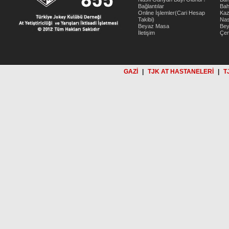
Bağlantılar
Bah
Online İşlemler(Cari Hesap
Kaz
Takibi)
Nas
Beyaz Masa
Be
İletişim
Çer
GAZİ
|
TJK AT HASTANELERİ
|
T