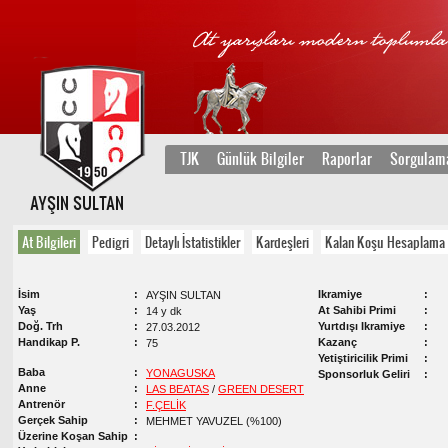
TJK
Günlük Bilgiler
Raporlar
Sorgulam
AYŞIN SULTAN
At Bilgileri
Pedigri
Detaylı İstatistikler
Kardeşleri
Kalan Koşu Hesaplama
İsim
Ikramiye
AYŞIN SULTAN
Yaş
At Sahibi Primi
14 y dk
Doğ. Trh
Yurtdışı Ikramiye
27.03.2012
Handikap P.
Kazanç
75
Yetiştiricilik Primi
Baba
YONAGUSKA
Sponsorluk Geliri
Anne
LAS BEATAS
/
GREEN DESERT
Antrenör
F.ÇELİK
Gerçek Sahip
MEHMET YAVUZEL (%100)
Üzerine Koşan Sahip