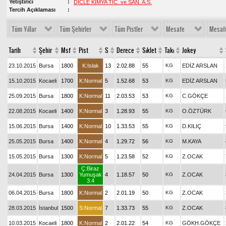
Yetiştirici
DİCLE KİMYA TİC. ve SAN. A.Ş.
Tercih Açıklaması
Tüm Yıllar
Tüm Şehirler
Tüm Pistler
Mesafe
Mesaf
Tarih
Şehir
Msf
Pist
S
Derece
Sıklet
Takı
Jokey
23.10.2015
Bursa
1800
K:Islak
13
2.02.88
55
KG
EDİZ ARSLAN
15.10.2015
Kocaeli
1700
K:Normal
5
1.52.68
53
KG
EDİZ ARSLAN
25.09.2015
Bursa
1800
K:Normal
11
2.03.53
53
KG
C.GÖKÇE
22.08.2015
Kocaeli
1400
K:Normal
3
1.28.93
55
KG
O.ÖZTÜRK
15.06.2015
Bursa
1400
K:Normal
10
1.33.53
55
KG
D.KILIÇ
25.05.2015
Bursa
1400
K:Normal
4
1.29.72
56
KG
M.KAYA
15.05.2015
Bursa
1300
K:Normal
5
1.23.58
52
KG
Z.OCAK
Ç:Biraz
24.04.2015
Bursa
1300
Yumuşak
4
1.18.57
50
KG
Z.OCAK
3.4
06.04.2015
Bursa
1800
K:Normal
2
2.01.19
50
KG
Z.OCAK
28.03.2015
İstanbul
1500
S:Normal
7
1.33.73
55
KG
Z.OCAK
10.03.2015
Kocaeli
1800
K:Normal
2
2.01.22
54
KG
GÖKH.GÖKÇE