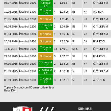
08.07.2016
İstanbul
1900
Yumuşak
3
1.56.67
58
SK
Ö.YILDIRIM
3.4
Ç:Normal
19.06.2016
İstanbul
1400
4
1.24.06
58
SK
A.ÇELİK
3.3
20.05.2016
İstanbul
1200
S:Normal
1
1.11.41
58
SK
Ö.YILDIRIM
Ç:Yumuşak
08.05.2016
İstanbul
1200
2
1.09.39
58
SK
Ö.YILDIRIM
3.5
09.04.2016
İstanbul
1300
S:Normal
1
1.16.56
60
SK
Ö.YILDIRIM
26.03.2016
İstanbul
1400
S:Normal
2
1.22.66
54
SK
F.YÜKSEL
Ç:Normal
11.11.2015
İstanbul
1600
13
1.40.27
58,5
SK
Ö.YILDIRIM
3.2
24.10.2015
İstanbul
1600
S:Normal
3
1.37.37
59
SK
F.YÜKSEL
Ç:Yumuşak
07.10.2015
İstanbul
1600
2
1.38.08
58
SK
Ö.YILDIRIM
3.7
Ç:Yumuşak
23.09.2015
İstanbul
1900
2
1.57.30
59
SK
Ö.YILDIRIM
3.6
Ç:Normal
06.09.2015
İstanbul
1600
3
1.37.37
58
SK
A.SÖZEN
3.3
Toplam 64 sonuçtan 50 tanesi gösteriliyor
Başa Dön
KURUMSAL