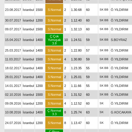
23.08.2017
İstanbul
1500
S:Normal
2
1.30.68
60
SK
BB
Ö.YILDIRIM
30.07.2017
İstanbul
1200
S:Normal
2
1.12.40
60
SK
BB
Ö.YILDIRIM
09.07.2017
İstanbul
1500
S:Normal
1
1.32.13
60
SK
BB
Ö.YILDIRIM
Ç:Çok
15.04.2017
İstanbul
1400
Yumuşak
10
1.24.51
59
SK
BB
S.BOYRAZ
3.8
25.03.2017
İstanbul
1400
S:Normal
2
1.22.80
57
SK
BB
Ö.YILDIRIM
11.03.2017
İstanbul
1500
S:Normal
4
1.30.80
59
SK
BB
Ö.YILDIRIM
18.02.2017
İstanbul
1400
S:Normal
2
1.23.35
55
SK
BB
Ö.YILDIRIM
28.01.2017
İstanbul
1400
S:Normal
2
1.25.01
59
SK
BB
Ö.YILDIRIM
14.01.2017
İstanbul
1200
S:Normal
2
1.11.66
55
SK
BB
Ö.YILDIRIM
02.10.2016
İstanbul
1500
S:Normal
1
1.31.52
60
SK
BB
Ö.YILDIRIM
09.09.2016
İstanbul
1200
S:Normal
4
1.12.52
60
SK
Ö.YILDIRIM
Ç:Normal
10.08.2016
İstanbul
1400
8
1.25.74
63
SK
G.KOCAKAYA
3.3
24.07.2016
İstanbul
1200
S:Normal
8
1.13.47
60
SK
Ö.YILDIRIM
Ç:Biraz