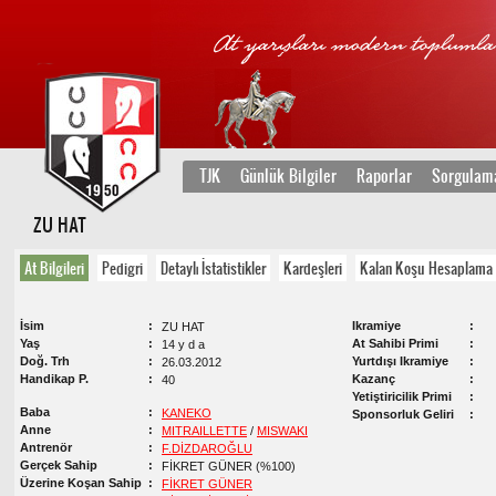
TJK
Günlük Bilgiler
Raporlar
Sorgulam
ZU HAT
At Bilgileri
Pedigri
Detaylı İstatistikler
Kardeşleri
Kalan Koşu Hesaplama
İsim
Ikramiye
ZU HAT
Yaş
At Sahibi Primi
14 y d a
Doğ. Trh
Yurtdışı Ikramiye
26.03.2012
Handikap P.
Kazanç
40
Yetiştiricilik Primi
Baba
KANEKO
Sponsorluk Geliri
Anne
MITRAILLETTE
/
MISWAKI
Antrenör
F.DİZDAROĞLU
Gerçek Sahip
FİKRET GÜNER (%100)
Üzerine Koşan Sahip
FİKRET GÜNER