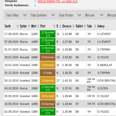
Yetiştirici
DİCLE KİMYA TİC. ve SAN. A.Ş.
Tercih Açıklaması
Tüm Yıllar
Tüm Şehirler
Tüm Pistler
Mesafe
Mesaf
Tarih
Şehir
Msf
Pist
S
Derece
Sıklet
Takı
Jokey
Ç:Normal
17.08.2020
Bursa
1200
11
1.12.88
58
SK
U.LEVENT
3.3
Ç:Normal
07.08.2020
Bursa
1400
9
1.27.66
54
SK
U.LEVENT
3.3
Ç:Normal
31.07.2020
Bursa
1300
10
1.19.88
55
SK
S.TIRPAN
3.3
28.01.2020
Kocaeli
1500
K:Normal
13
1.42.25
56
SK
D.YILDIZ
18.01.2020
İstanbul
1400
S:Normal
11
1.30.25
56
SK
S.AKBULAT
31.12.2019
Kocaeli
1200
K:Islak
9
1.16.25
62
SK
S.TIRPAN
DB
SK
30.10.2019
İstanbul
1500
S:Normal
17
1.43.10
60
GÖK.BEKTAŞ
BB
Ç:Normal
DB
SK
04.10.2019
Bursa
1500
9
1.37.01
58
S.ÖZEN
3.3
BB
25.09.2019
İstanbul
1400
S:Normal
9
1.28.64
56
DB
SK
D.YILDIZ
16.09.2019
Kocaeli
1200
K:Normal
12
1.18.64
57
DB
SK
GÖK.BEKTAŞ
Ç:Normal
02.08.2019
İstanbul
1300
9
1.20.96
58
SK
D.YILDIZ
3.3