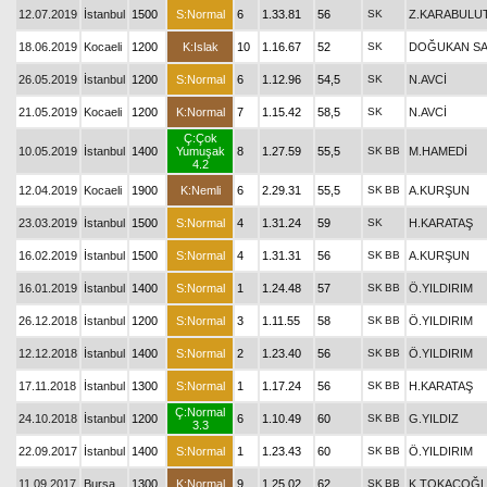
12.07.2019
İstanbul
1500
S:Normal
6
1.33.81
56
SK
Z.KARABULU
18.06.2019
Kocaeli
1200
K:Islak
10
1.16.67
52
SK
DOĞUKAN SA
26.05.2019
İstanbul
1200
S:Normal
6
1.12.96
54,5
SK
N.AVCİ
21.05.2019
Kocaeli
1200
K:Normal
7
1.15.42
58,5
SK
N.AVCİ
Ç:Çok
10.05.2019
İstanbul
1400
Yumuşak
8
1.27.59
55,5
SK
BB
M.HAMEDİ
4.2
12.04.2019
Kocaeli
1900
K:Nemli
6
2.29.31
55,5
SK
BB
A.KURŞUN
23.03.2019
İstanbul
1500
S:Normal
4
1.31.24
59
SK
H.KARATAŞ
16.02.2019
İstanbul
1500
S:Normal
4
1.31.31
56
SK
BB
A.KURŞUN
16.01.2019
İstanbul
1400
S:Normal
1
1.24.48
57
SK
BB
Ö.YILDIRIM
26.12.2018
İstanbul
1200
S:Normal
3
1.11.55
58
SK
BB
Ö.YILDIRIM
12.12.2018
İstanbul
1400
S:Normal
2
1.23.40
56
SK
BB
Ö.YILDIRIM
17.11.2018
İstanbul
1300
S:Normal
1
1.17.24
56
SK
BB
H.KARATAŞ
Ç:Normal
24.10.2018
İstanbul
1200
6
1.10.49
60
SK
BB
G.YILDIZ
3.3
22.09.2017
İstanbul
1400
S:Normal
1
1.23.43
60
SK
BB
Ö.YILDIRIM
11.09.2017
Bursa
1300
K:Normal
9
1.25.02
62
SK
BB
K.TOKAÇOĞ