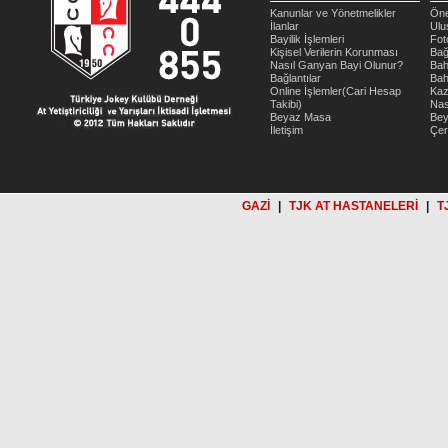
Kanunlar ve Yönetmelikler
Öne
İlanlar
Ulu
Bayilik İşlemleri
Fot
Kişisel Verilerin Korunması
Bağ
Nasıl Ganyan Bayi Olunur?
Bah
Bağlantılar
Bah
Online İşlemler(Cari Hesap
Kaz
Takibi)
Nas
Beyaz Masa
Be
İletişim
Çer
GAZİ
|
TJK AT HASTANELERİ
|
T