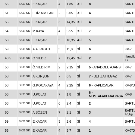
9
55
SKG
SK
E.KAÇAR
4
1,85
3+İ
8
ŞARTL
6
51
SKG
SK
EDİZ ARSLAN
2
5,05
3+İ
4
ŞARTL
5
55
SKG
SK
E.KAÇAR
3
14,35
3+İ
4
ŞARTL
3
54
SKG
SK
M.KAYA
4
5,55
3+İ
7
ŞARTL
3
53
SKG
SK
E.KAÇAR
3
10,35
4+İ
5
ŞARTL
4
59
SKG
SK
A.ALPAGUT
3
11,8
3İ
6
KV-7
Handi
8
48,5
SKG
SK
O.YILDIZ
7
12,45
3+İ
2
17
3
56
SKG
SK
Ö.YILDIRIM
2
2,15
3İ
5
- ANADOLU AJANSI
KV-7
3
58
SKG
SK
A.KURŞUN
7
6,5
3İ
7
- BEHZAT ILGAZ
KV-7
3
58
SKG
SK
G.KOCAKAYA
4
2,25
3İ
6
- KAPLICALAR
KV-8/D
6
-
3
56
SKG
SK
U.POLAT
7
1,8
3İ
KV-8
MUSTAFAKEMALPAŞA
4
58
SKG
SK
U.POLAT
6
2,4
3İ
2
ŞARTL
ŞARTL
4
60
SKG
SK
A.SÖZEN
7
2,1
3İ
3
4/Dişi
7
59
SKG
SK
E.KAÇAR
3
2,6
3İ
4
ŞARTL
3
56
SKG
SK
E.KAÇAR
4
3,7
3İ
1
KV-7/D