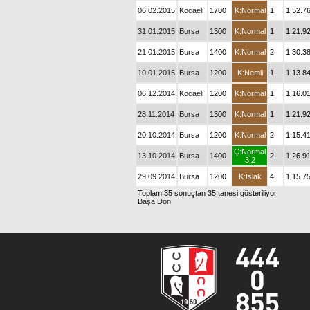
06.02.2015
Kocaeli
1700
K:Normal
1
1.52.7
31.01.2015
Bursa
1300
K:Normal
1
1.21.9
21.01.2015
Bursa
1400
K:Normal
2
1.30.3
10.01.2015
Bursa
1200
K:Nemli
1
1.13.8
06.12.2014
Kocaeli
1200
K:Normal
1
1.16.0
28.11.2014
Bursa
1300
K:Normal
1
1.21.9
20.10.2014
Bursa
1200
K:Normal
2
1.15.4
Ç:Normal
13.10.2014
Bursa
1400
2
1.26.9
3.2
29.09.2014
Bursa
1200
K:Islak
4
1.15.7
Toplam 35 sonuçtan 35 tanesi gösteriliyor
Başa Dön