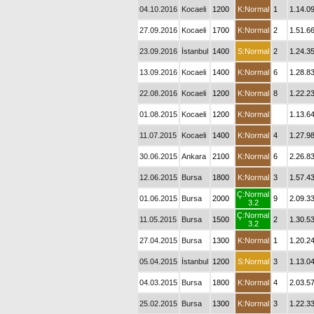
04.10.2016
Kocaeli
1200
K:Normal
1
1.14.0
27.09.2016
Kocaeli
1700
K:Normal
2
1.51.6
23.09.2016
İstanbul
1400
S:Normal
2
1.24.3
13.09.2016
Kocaeli
1400
K:Normal
6
1.28.8
22.08.2016
Kocaeli
1200
K:Normal
8
1.22.2
01.08.2015
Kocaeli
1200
K:Normal
1.13.6
11.07.2015
Kocaeli
1400
K:Normal
4
1.27.9
30.06.2015
Ankara
2100
K:Normal
6
2.26.8
12.06.2015
Bursa
1800
K:Normal
3
1.57.4
Ç:Normal
01.06.2015
Bursa
2000
9
2.09.3
3.2
Ç:Normal
11.05.2015
Bursa
1500
2
1.30.5
3.2
27.04.2015
Bursa
1300
K:Normal
1
1.20.2
05.04.2015
İstanbul
1200
S:Normal
3
1.13.0
04.03.2015
Bursa
1800
K:Normal
4
2.03.5
25.02.2015
Bursa
1300
K:Normal
3
1.22.3