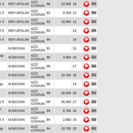
AZİZ
I 3
MEH.ARSLAN
86
23.000
19
GÖKKAN
AZİZ
I 3
MEH.ARSLAN
83
9.200
12
GÖKKAN
AZİZ
I 3
MEH.ARSLAN
83
10.400
12
GÖKKAN
AZİZ
I 5
MEH.ARSLAN
83
13
GÖKKAN
AZİZ
I 4
MEH.ARSLAN
84
14
GÖKKAN
AZİZ
M.BAYDAN
91
15
GÖKKAN
kap
AZİZ
M.BAYDAN
89
4.400
16
GÖKKAN
AZİZ
M.BAYDAN
89
17
GÖKKAN
AZİZ
M.BAYDAN
89
10.700
18
GÖKKAN
AZİZ
işi
M.BAYDAN
89
19
GÖKKAN
AZİZ
M.BAYDAN
89
26.000
20
GÖKKAN
AZİZ
I 5
M.BAYDAN
88
35.500
17
GÖKKAN
I
AZİZ
M.BAYDAN
84
6.700
18
GÖKKAN
AZİZ
I 4
M.BAYDAN
84
2.850
19
GÖKKAN
AZİZ
işi
M.BAYDAN
84
10.700
20
GÖKKAN