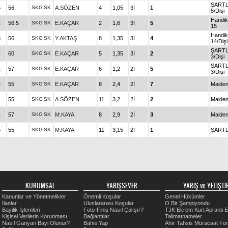
ŞARTL
6
56
SKG
SK
A.SÖZEN
4
1,05
3İ
1
5/Dişi
Handi
2
56,5
SKG
SK
E.KAÇAR
2
1,6
3İ
5
15
Handi
8
56
SKG
SK
Y.AKTAŞ
8
1,35
3İ
4
14/Dişi
ŞARTL
4
60
SKG
SK
E.KAÇAR
5
1,35
3İ
2
3/Dişi
ŞARTL
1
57
SKG
SK
E.KAÇAR
6
1,2
2İ
5
3/Dişi
2
55
SKG
SK
E.KAÇAR
8
2,4
2İ
7
Maide
1
55
SKG
SK
A.SÖZEN
11
3,2
2İ
2
Maide
1
57
SKG
SK
M.KAYA
8
2,9
2İ
3
Maiden
5
55
SKG
SK
M.KAYA
11
3,15
2İ
1
ŞARTL
KURUMSAL
YARIŞSEVER
YARIŞ ve YETİŞTİR
Kanunlar ve Yönetmelikler
Önemli Koşular
Genel Hükümler
İlanlar
Uluslararası Koşular
O Bir Şampiyondu
Bayilik İşlemleri
Foto-Finiş Nasıl Çalışır?
TJK Ekrem Kurt Apranti E
Kişisel Verilerin Korunması
Bağlantılar
Talimatnameler
Nasıl Ganyan Bayi Olunur?
Bahis Yap
Ahır Tahsis Müracaat Fo