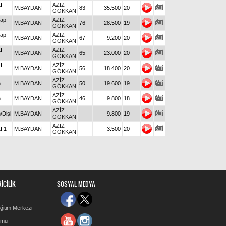
I
AZİZ
M.BAYDAN
83
35.500
20
GÖKKAN
kap
AZİZ
M.BAYDAN
76
28.500
19
GÖKKAN
kap
AZİZ
M.BAYDAN
67
9.200
20
GÖKKAN
I
AZİZ
M.BAYDAN
65
23.000
20
GÖKKAN
I
AZİZ
M.BAYDAN
56
18.400
20
GÖKKAN
AZİZ
n
M.BAYDAN
50
19.600
19
GÖKKAN
AZİZ
n
M.BAYDAN
46
9.800
18
GÖKKAN
AZİZ
/Dişi
M.BAYDAN
9.800
19
GÖKKAN
AZİZ
I 1
M.BAYDAN
3.500
20
GÖKKAN
İCİLİK
SOSYAL MEDYA
ğitim Merkezi
rmu