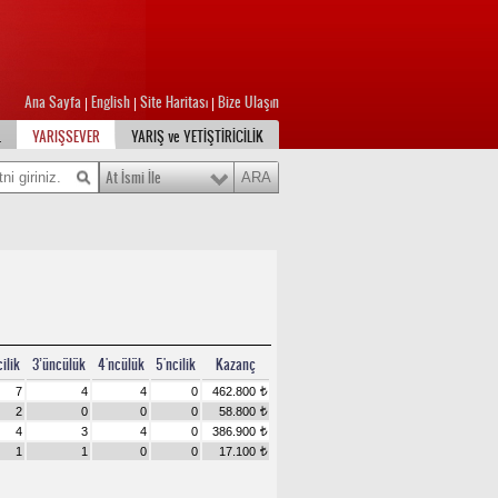
Ana Sayfa
English
Site Haritası
Bize Ulaşın
|
|
|
L
YARIŞSEVER
YARIŞ ve YETİŞTİRİCİLİK
At İsmi İle
ilik
3’üncülük
4'ncülük
5'ncilik
Kazanç
7
4
4
0
462.800
t
2
0
0
0
58.800
t
4
3
4
0
386.900
t
1
1
0
0
17.100
t