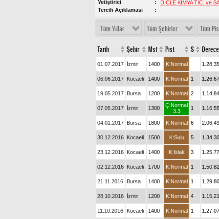
Yetiştirici
DİCLE KİMYA TİC. ve SA
Tercih Açıklaması
Tüm Yıllar
Tüm Şehirler
Tüm Pis
Tarih
Şehir
Msf
Pist
S
Derece
01.07.2017
İzmir
1400
K:Normal
1.28.3
06.06.2017
Kocaeli
1400
K:Normal
1
1.26.6
19.05.2017
Bursa
1200
K:Normal
2
1.14.8
Ç:Normal
07.05.2017
İzmir
1300
1
1.16.5
3.3
04.01.2017
Bursa
1800
K:Normal
6
2.06.4
30.12.2016
Kocaeli
1500
K:Sulu
5
1.34.3
23.12.2016
Kocaeli
1400
K:Islak
3
1.25.7
02.12.2016
Kocaeli
1700
K:Normal
1
1.50.8
21.11.2016
Bursa
1400
K:Normal
1
1.29.8
28.10.2016
İzmir
1200
K:Normal
4
1.15.2
11.10.2016
Kocaeli
1400
K:Normal
1
1.27.0