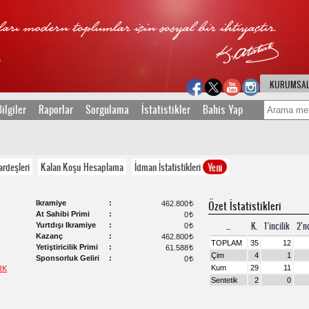
KURUMSA
ilgiler
Raporlar
Sorgulama
İstatistikler
Bahis Yap
Yeni
ardeşleri
Kalan Koşu Hesaplama
İdman İstatistikleri
Ikramiye
Özet İstatistikleri
462.800
t
At Sahibi Primi
0
t
...
K.
1’incilik
2’nc
Yurtdışı Ikramiye
0
t
Kazanç
462.800
t
TOPLAM
35
12
Yetiştiricilik Primi
61.588
t
Çim
4
1
Sponsorluk Geliri
0
t
Kum
29
11
RK
Sentetik
2
0