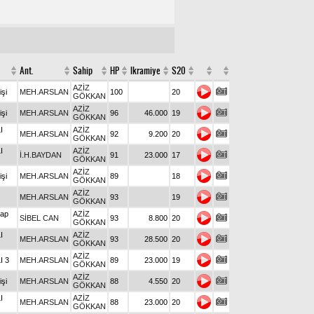
Ant.
Sahip
HP
Ikramiye
S20
AZİZ
işi
MEH.ARSLAN
100
20
GÖKKAN
AZİZ
işi
MEH.ARSLAN
96
46.000
19
GÖKKAN
I
AZİZ
MEH.ARSLAN
92
9.200
20
GÖKKAN
I
AZİZ
İ.H.BAYDAN
91
23.000
17
GÖKKAN
AZİZ
işi
MEH.ARSLAN
89
18
GÖKKAN
AZİZ
MEH.ARSLAN
93
19
GÖKKAN
kap
AZİZ
SİBEL CAN
93
8.800
20
GÖKKAN
I
AZİZ
MEH.ARSLAN
93
28.500
20
GÖKKAN
AZİZ
I 3
MEH.ARSLAN
89
23.000
19
GÖKKAN
AZİZ
işi
MEH.ARSLAN
88
4.550
20
GÖKKAN
I
AZİZ
MEH.ARSLAN
88
23.000
20
GÖKKAN