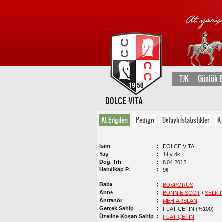
TJK
Günlük B
DOLCE VITA
At Bilgileri
Pedigri
Detaylı İstatistikler
K
İsim
DOLCE VITA
Yaş
14 y dk
Doğ. Trh
8.04.2012
Handikap P.
96
Baba
BOSPORUS
Anne
BONNIE SCOT
/
SELKI
Antrenör
MEH.ARSLAN
Gerçek Sahip
FUAT ÇETİN (%100)
Üzerine Koşan Sahip
FUAT ÇETİN