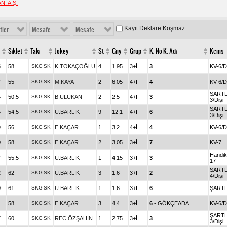
N. A.Ş.
Kayıt Deklare Koşmaz
tler
Mesafe
Mesafe
Sıklet
Takı
Jokey
St
Gny
Grup
K. No-K. Adı
Kcins
5
58
SKG
SK
K.TOKAÇOĞLU
4
1,95
3+İ
3
KV-6/D
7
55
SKG
SK
M.KAYA
2
6,05
4+İ
4
KV-6/D
ŞARTL
4
50,5
SKG
SK
B.ULUKAN
2
2,5
4+İ
3
3/Dişi
ŞARTL
5
54,5
SKG
SK
U.BARLIK
9
12,1
4+İ
6
3/Dişi
9
56
SKG
SK
E.KAÇAR
1
3,2
4+İ
4
KV-6/D
0
58
SKG
SK
E.KAÇAR
2
3,05
3+İ
7
KV-7
Handi
7
55,5
SKG
SK
U.BARLIK
1
4,15
3+İ
3
17
ŞARTL
2
62
SKG
SK
U.BARLIK
3
1,6
3+İ
2
4/Dişi
0
61
SKG
SK
U.BARLIK
1
1,6
3+İ
6
ŞARTL
1
58
SKG
SK
E.KAÇAR
3
4,4
3+İ
6
- GÖKÇEADA
KV-6/D
ŞARTL
7
60
SKG
SK
REC.ÖZŞAHİN
1
2,75
3+İ
3
3/Dişi