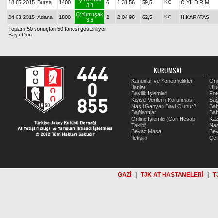
18.05.2015
Bursa
1400
6
1.31.56
59,5
KG
Ö.YILDIRIM
3.3
Ç:Yumuşak
24.03.2015
Adana
1800
2
2.04.96
62,5
KG
H.KARATAŞ
3.6
Toplam 50 sonuçtan 50 tanesi gösteriliyor
Başa Dön
KURUMSAL
Kanunlar ve Yönetmelikler
Öne
İlanlar
Ulu
Bayilik İşlemleri
Fot
Kişisel Verilerin Korunması
Bağ
Nasıl Ganyan Bayi Olunur?
Bah
Bağlantılar
Bah
Online İşlemler(Cari Hesap
Kaz
Takibi)
Nas
Beyaz Masa
Be
İletişim
Çer
GAZİ
|
TJK AT HASTANELERİ
|
T