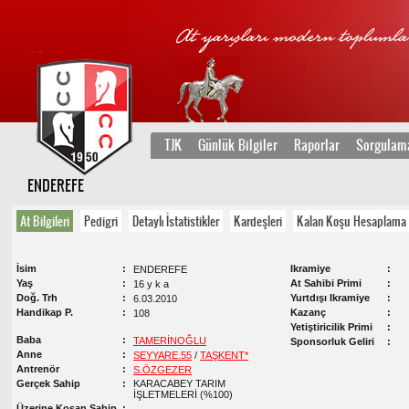
TJK
Günlük Bilgiler
Raporlar
Sorgulam
ENDEREFE
At Bilgileri
Pedigri
Detaylı İstatistikler
Kardeşleri
Kalan Koşu Hesaplama
İsim
Ikramiye
ENDEREFE
Yaş
At Sahibi Primi
16 y k a
Doğ. Trh
Yurtdışı Ikramiye
6.03.2010
Handikap P.
Kazanç
108
Yetiştiricilik Primi
Baba
TAMERİNOĞLU
Sponsorluk Geliri
Anne
SEYYARE.55
/
TAŞKENT*
Antrenör
S.ÖZGEZER
Gerçek Sahip
KARACABEY TARIM
İŞLETMELERİ (%100)
Üzerine Koşan Sahip