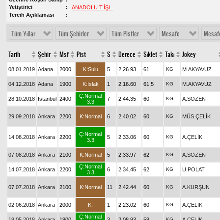
Yetiştirici
ANADOLU T.İŞL.
Tercih Açıklaması
Tüm Yıllar
Tüm Şehirler
Tüm Pistler
Mesafe
Mesaf
Tarih
Şehir
Msf
Pist
S
Derece
Sıklet
Takı
Jokey
08.01.2019
Adana
2000
K:Sulu
5
2.26.93
61
KG
M.AKYAVUZ
04.12.2018
Adana
1900
K:Islak
1
2.16.60
61,5
KG
M.AKYAVUZ
Ç:Normal
28.10.2018
İstanbul
2400
7
2.44.35
60
KG
A.SÖZEN
3.3
29.09.2018
Ankara
2200
K:Normal
6
2.40.02
60
KG
MÜS.ÇELİK
Ç:Normal
14.08.2018
Ankara
2200
5
2.33.06
60
KG
A.ÇELİK
3.3
07.08.2018
Ankara
2100
K:Normal
5
2.33.97
62
KG
A.SÖZEN
Ç:Normal
14.07.2018
Ankara
2200
6
2.34.45
62
KG
U.POLAT
3.3
07.07.2018
Ankara
2100
K:Normal
11
2.42.44
60
KG
A.KURŞUN
02.06.2018
Ankara
2000
K:
1
2.23.02
60
KG
A.ÇELİK
Ç:Normal
19.05.2018
Ankara
1900
3
2.08.93
59
KG
A.ÇELİK