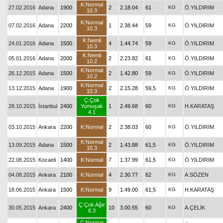
K:Normal
27.02.2016
Adana
1900
2
2.18.04
61
KG
Ö.YILDIRIM
10.3
K:Normal
07.02.2016
Adana
2200
1
2.38.44
59
KG
Ö.YILDIRIM
10.3
K:Nemli
24.01.2016
Adana
1500
4
1.44.74
59
KG
Ö.YILDIRIM
10.3
K:Nemli
05.01.2016
Adana
2000
2
2.23.82
61
KG
Ö.YILDIRIM
10.2
K:Normal
26.12.2015
Adana
1500
2
1.42.80
59
KG
Ö.YILDIRIM
10.2
K:Normal
13.12.2015
Adana
1900
2
2.15.28
59,5
KG
Ö.YILDIRIM
10.3
Ç:Çok
28.10.2015
İstanbul
2400
Yumuşak
1
2.49.68
60
KG
H.KARATAŞ
4.1
03.10.2015
Ankara
2200
K:Normal
2
2.38.03
60
KG
Ö.YILDIRIM
K:Normal
13.09.2015
Adana
1500
2
1.43.88
61,5
KG
Ö.YILDIRIM
10.3
22.08.2015
Kocaeli
1400
K:Normal
7
1.37.99
61,5
KG
Ö.YILDIRIM
04.08.2015
Ankara
2100
K:Normal
4
2.30.77
62
KG
A.SÖZEN
18.06.2015
Ankara
1500
K:Normal
9
1.49.00
61,5
KG
H.KARATAŞ
Ç:Çok Ağır
30.05.2015
Ankara
2400
10
3.00.55
60
KG
A.ÇELİK
6.3
Ç:Normal