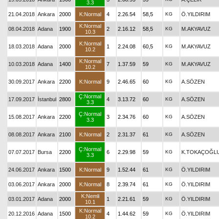
3.3
21.04.2018
Ankara
2000
K:Normal
4
2.26.54
58,5
KG
Ö.YILDIRIM
K:Normal
08.04.2018
Adana
1900
2
2.16.12
58,5
KG
M.AKYAVUZ
10.3
K:Normal
18.03.2018
Adana
2000
1
2.24.08
60,5
KG
M.AKYAVUZ
10.2
K:Normal
10.03.2018
Adana
1400
7
1.37.59
59
KG
M.AKYAVUZ
10.2
30.09.2017
Ankara
2200
K:Normal
9
2.46.65
60
KG
A.SÖZEN
Ç:Normal
17.09.2017
İstanbul
2800
4
3.13.72
60
KG
A.SÖZEN
3.3
Ç:Normal
15.08.2017
Ankara
2200
3
2.34.76
60
KG
A.SÖZEN
3.3
08.08.2017
Ankara
2100
K:Normal
2
2.31.37
61
KG
A.SÖZEN
Ç:Normal
07.07.2017
Bursa
2200
6
2.29.98
59
KG
K.TOKAÇOĞL
3.3
24.06.2017
Ankara
1500
K:Normal
9
1.52.44
61
KG
Ö.YILDIRIM
03.06.2017
Ankara
2000
K:Normal
8
2.39.74
61
KG
Ö.YILDIRIM
K:Nemli
03.01.2017
Adana
2000
1
2.21.61
59
KG
Ö.YILDIRIM
10.1
K:Normal
20.12.2016
Adana
1500
4
1.44.62
59
KG
Ö.YILDIRIM
10.2