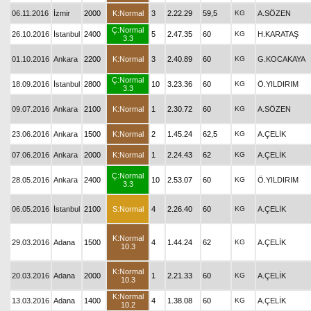
06.11.2016
İzmir
2000
K:Normal
3
2.22.29
59,5
KG
A.SÖZEN
Ç:Normal
26.10.2016
İstanbul
2400
5
2.47.35
60
KG
H.KARATAŞ
3.3
01.10.2016
Ankara
2200
K:Normal
3
2.40.89
60
KG
G.KOCAKAYA
Ç:Normal
18.09.2016
İstanbul
2800
10
3.23.36
60
KG
Ö.YILDIRIM
3.3
09.07.2016
Ankara
2100
K:Normal
1
2.30.72
60
KG
A.SÖZEN
23.06.2016
Ankara
1500
K:Normal
2
1.45.24
62,5
KG
A.ÇELİK
07.06.2016
Ankara
2000
K:Normal
1
2.24.43
62
KG
A.ÇELİK
Ç:Normal
28.05.2016
Ankara
2400
10
2.53.07
60
KG
Ö.YILDIRIM
3.3
06.05.2016
İstanbul
2100
S:Normal
4
2.26.40
60
KG
A.ÇELİK
K:Normal
29.03.2016
Adana
1500
4
1.44.24
62
KG
A.ÇELİK
10.3
K:Normal
20.03.2016
Adana
2000
1
2.21.33
60
KG
A.ÇELİK
10.3
K:Normal
13.03.2016
Adana
1400
4
1.38.08
60
KG
A.ÇELİK
10.2