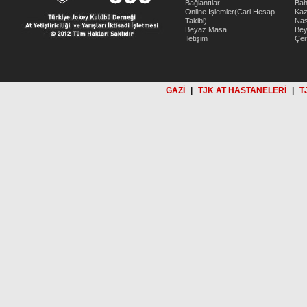
Bağlantılar
Bah
Online İşlemler(Cari Hesap
Kaz
Takibi)
Nas
Beyaz Masa
Be
İletişim
Çer
GAZİ
|
TJK AT HASTANELERİ
|
T