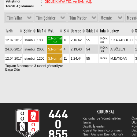
Yetiştirici
DİCLE KİMYA TİC. ve SAN. A.Ş.
Tercih Açıklaması
Tüm Yıllar
Tüm Şehirler
Tüm Pistler
Mesafe
Mesaf
Tarih
Şehir
Msf
Pist
S
Derece
Sıklet
Takı
Jokey
S
Ç:Normal
KG
K
12.07.2017
İstanbul
1900
10
2.16.62
55
Z.KARABULUT
1
3.3
BB
KG
K
24.05.2017
İstanbul
2000
S:Normal
4
2.19.43
54
A.SÖZEN
1
BB
12.04.2017
İstanbul
1200
S:Normal
11
1.24.44
55
KG
K
M.BAYDAN
3
Toplam 3 sonuçtan 3 tanesi gösteriliyor
Başa Dön
KURUMSAL
Kanunlar ve Yönetmelikler
Öne
İlanlar
Ulu
Bayilik İşlemleri
Fot
Kişisel Verilerin Korunması
Bağ
Nasıl Ganyan Bayi Olunur?
Bah