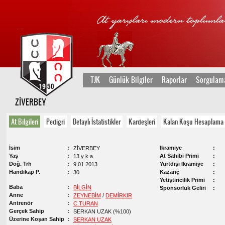
TJK
Günlük Bilgiler
Raporlar
Sorgulam
ZİVERBEY
At Bilgileri
Pedigri
Detaylı İstatistikler
Kardeşleri
Kalan Koşu Hesaplama
İsim
Ikramiye
ZİVERBEY
Yaş
At Sahibi Primi
13 y k a
Doğ. Trh
Yurtdışı Ikramiye
9.01.2013
Handikap P.
Kazanç
30
Yetiştiricilik Primi
Baba
BİLGİN
Sponsorluk Geliri
Anne
ZEYNEBİM
/
DEMİRKIR
Antrenör
C.TURAN
Gerçek Sahip
SERKAN UZAK (%100)
Üzerine Koşan Sahip
SERKAN UZAK