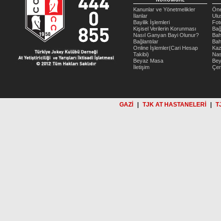
Kanunlar ve Yönetmelikler
Öne
İlanlar
Ulu
Bayilik İşlemleri
Fot
Kişisel Verilerin Korunması
Bağ
Nasıl Ganyan Bayi Olunur?
Bah
Bağlantılar
Bah
Online İşlemler(Cari Hesap
Kaz
Takibi)
Nas
Beyaz Masa
Be
İletişim
Çer
GAZİ
|
TJK AT HASTANELERİ
|
T