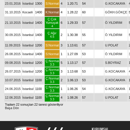
23.01.2016
İstanbul
1300
S:Normal
4
1.20.71
54
G.KOCAKAYA
31.10.2015
Kocaeli
1400
K:Normal
4
1.28.22
60
GÖKH.GÖKÇE
Ç:Çok
21.10.2015
İstanbul
1400
Yumuşak
6
1.29.33
57
Ö.YILDIRIM
4
Ç:Ağır
30.09.2015
İstanbul
1400
2
1.30.38
55
Ö.YILDIRIM
4.5
11.09.2015
İstanbul
1200
S:Normal
3
1.13.61
57
U.POLAT
26.08.2015
İstanbul
1400
S:Normal
1
1.27.09
53
Ö.YILDIRIM
Ç:Normal
09.08.2015
İstanbul
1200
5
1.13.17
57
S.BOYRAZ
3.3
Ç:Normal
26.07.2015
İstanbul
1200
3
1.13.68
53
G.KOCAKAYA
3.3
Ç:Normal
10.07.2015
İstanbul
1100
2
1.06.13
53
G.KOCAKAYA
3.3
Ç:Normal
24.06.2015
İstanbul
1100
1
1.06.26
54
G.KOCAKAYA
3.3
Ç:Normal
12.06.2015
İstanbul
1100
4
1.08.26
57
U.POLAT
3.3
Toplam 22 sonuçtan 22 tanesi gösteriliyor
Başa Dön
KURUMSAL