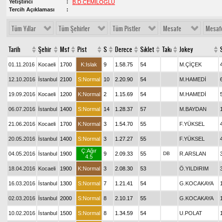
Yetiştirici
B.D.CEMİLOĞLU
Tercih Açıklaması
Tüm Yıllar
Tüm Şehirler
Tüm Pistler
Mesafe
Mesaf
Tarih
Şehir
Msf
Pist
S
Derece
Sıklet
Takı
Jokey
01.11.2016
Kocaeli
1700
K:Islak
9
1.58.75
54
M.ÇİÇEK
12.10.2016
İstanbul
2100
S:Normal
10
2.20.90
54
M.HAMEDİ
19.09.2016
Kocaeli
1200
K:Normal
2
1.15.69
54
M.HAMEDİ
06.07.2016
İstanbul
1400
S:Normal
14
1.28.37
57
M.BAYDAN
21.06.2016
Kocaeli
1700
K:Normal
3
1.54.70
55
F.YÜKSEL
20.05.2016
İstanbul
1400
S:Normal
3
1.27.27
55
F.YÜKSEL
Ç:Ağır
04.05.2016
İstanbul
1900
9
2.09.33
55
DB
R.ARSLAN
4.5
18.04.2016
Kocaeli
1900
K:Normal
3
2.08.30
53
Ö.YILDIRIM
16.03.2016
İstanbul
1300
S:Normal
7
1.21.41
54
G.KOCAKAYA
02.03.2016
İstanbul
2000
S:Normal
8
2.10.17
55
G.KOCAKAYA
10.02.2016
İstanbul
1500
S:Normal
8
1.34.59
54
U.POLAT