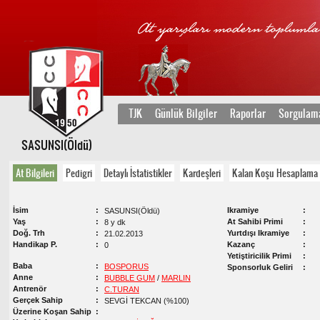
TJK
Günlük Bilgiler
Raporlar
Sorgulam
SASUNSI(Öldü)
At Bilgileri
Pedigri
Detaylı İstatistikler
Kardeşleri
Kalan Koşu Hesaplama
İsim
Ikramiye
SASUNSI(Öldü)
Yaş
At Sahibi Primi
8 y dk
Doğ. Trh
Yurtdışı Ikramiye
21.02.2013
Handikap P.
Kazanç
0
Yetiştiricilik Primi
Baba
BOSPORUS
Sponsorluk Geliri
Anne
BUBBLE GUM
/
MARLIN
Antrenör
C.TURAN
Gerçek Sahip
SEVGİ TEKCAN (%100)
Üzerine Koşan Sahip