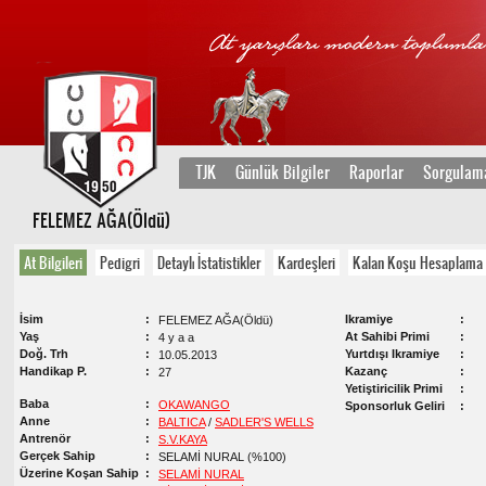
TJK
Günlük Bilgiler
Raporlar
Sorgulam
FELEMEZ AĞA(Öldü)
At Bilgileri
Pedigri
Detaylı İstatistikler
Kardeşleri
Kalan Koşu Hesaplama
İsim
Ikramiye
FELEMEZ AĞA(Öldü)
Yaş
At Sahibi Primi
4 y a a
Doğ. Trh
Yurtdışı Ikramiye
10.05.2013
Handikap P.
Kazanç
27
Yetiştiricilik Primi
Baba
OKAWANGO
Sponsorluk Geliri
Anne
BALTICA
/
SADLER'S WELLS
Antrenör
S.V.KAYA
Gerçek Sahip
SELAMİ NURAL (%100)
Üzerine Koşan Sahip
SELAMİ NURAL