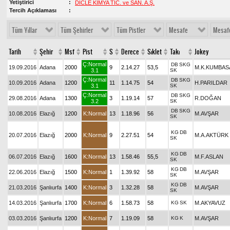
Yetiştirici
DİCLE KİMYA TİC. ve SAN. A.Ş.
Tercih Açıklaması
Tüm Yıllar
Tüm Şehirler
Tüm Pistler
Mesafe
Mesaf
Tarih
Şehir
Msf
Pist
S
Derece
Sıklet
Takı
Jokey
Ç:Normal
DB
SKG
19.09.2016
Adana
2000
9
2.14.27
53,5
M.K.KUMBAS
3.1
SK
Ç:Normal
DB
SKG
10.09.2016
Adana
1200
11
1.14.75
54
H.PARILDAR
3.1
SK
Ç:Normal
DB
SKG
29.08.2016
Adana
1300
3
1.19.14
57
R.DOĞAN
3.2
SK
DB
SKG
10.08.2016
Elazığ
1200
K:Normal
13
1.18.96
56
M.AVŞAR
SK
KG
DB
20.07.2016
Elazığ
2000
K:Normal
9
2.27.51
54
M.A.AKTÜRK
SK
KG
DB
06.07.2016
Elazığ
1600
K:Normal
13
1.58.46
55,5
M.F.ASLAN
SK
KG
DB
22.06.2016
Elazığ
1500
K:Normal
1
1.39.92
58
M.AVŞAR
SK
KG
DB
21.03.2016
Şanlıurfa
1400
K:Normal
3
1.32.28
58
M.AVŞAR
SK
14.03.2016
Şanlıurfa
1700
K:Normal
6
1.58.73
58
KG
SK
M.AKYAVUZ
03.03.2016
Şanlıurfa
1200
K:Normal
7
1.19.09
58
KG
K
M.AVŞAR