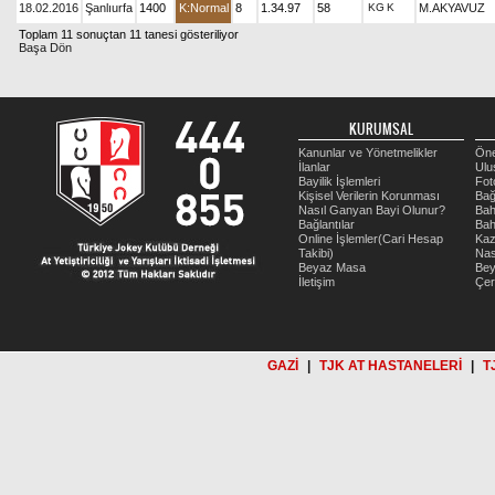
18.02.2016
Şanlıurfa
1400
K:Normal
8
1.34.97
58
KG
K
M.AKYAVUZ
Toplam 11 sonuçtan 11 tanesi gösteriliyor
Başa Dön
KURUMSAL
Kanunlar ve Yönetmelikler
Öne
İlanlar
Ulu
Bayilik İşlemleri
Fot
Kişisel Verilerin Korunması
Bağ
Nasıl Ganyan Bayi Olunur?
Bah
Bağlantılar
Bah
Online İşlemler(Cari Hesap
Kaz
Takibi)
Nas
Beyaz Masa
Be
İletişim
Çer
GAZİ
|
TJK AT HASTANELERİ
|
T