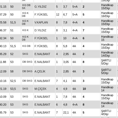
SK
15/Dişi
Handikap
KG
DB
21.15
50
G.YILDIZ
5
3,7
5+A
2
SK
15/Dişi
Handikap
KG
K
37.29
50
F.YÜKSEL
12
6,7
5+A
5
DB
16/Dişi
Handikap
KG
K
25.58
51,5
V.KAPLAN
8
7,8
4+A
4
DB
15/Dişi
Handikap
46.37
51
KG
K
D.YILDIZ
8
3,1
4+A
7
15/Dişi
Handikap
KG
K
42.34
50
F.YÜKSEL
1
10
4+A
6
DB
15
Handikap
40.13
51,5
KG
DB
F.YÜKSEL
8
5,8
4A
4
15/Dişi
Handikap
35.29
52
SKG
E.NALBANT
4
2,95
4A
2
14/Dişi
ŞARTLI
11.88
53
DB
SKG
E.NALBANT
1
3,05
4A
8
5/Dişi
ŞARTLI
12.09
58
DB
SKG
A.ÇELİK
1
2,85
4A
3
5/Dişi
Handikap
10.16
52,5
DB
SKG
E.NALBANT
7
4,1
4A
3
15/Dişi
Handikap
21.19
53,5
SKG
M.ÇİÇEK
4
4,9
4A
10
14
Handikap
10.09
53
SKG
E.NALBANT
1
7,8
4A
4
15/Dişi
Handikap
40.20
53
SKG
E.NALBANT
6
4,8
4+A
8
14
ŞARTLI
35.79
53
SKG
E.NALBANT
7
22,1
4A
5
4/Dişi