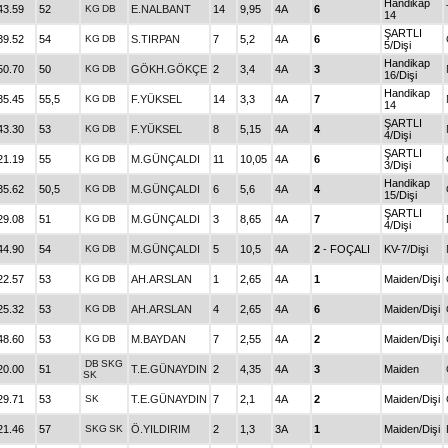
Handikap
43.59
52
KG
DB
E.NALBANT
14
9,95
4A
6
14
ŞARTLI
39.52
54
KG
DB
S.TIRPAN
7
5,2
4A
6
5/Dişi
Handikap
50.70
50
KG
DB
GÖKH.GÖKÇE
2
3,4
4A
3
16/Dişi
Handikap
35.45
55,5
KG
DB
F.YÜKSEL
14
3,3
4A
7
14
ŞARTLI
43.30
53
KG
DB
F.YÜKSEL
8
5,15
4A
4
4/Dişi
ŞARTLI
21.19
55
KG
DB
M.GÜNÇALDI
11
10,05
4A
6
3/Dişi
Handikap
35.62
50,5
KG
DB
M.GÜNÇALDI
6
5,6
4A
4
15/Dişi
ŞARTLI
29.08
51
KG
DB
M.GÜNÇALDI
3
8,65
4A
7
4/Dişi
44.90
54
KG
DB
M.GÜNÇALDI
5
10,5
4A
2
- FOÇALI
KV-7/Dişi
22.57
53
KG
DB
AH.ARSLAN
1
2,65
4A
1
Maiden/Dişi
25.32
53
KG
DB
AH.ARSLAN
4
2,65
4A
6
Maiden/Dişi
48.60
53
KG
DB
M.BAYDAN
7
2,55
4A
2
Maiden/Dişi
DB
SKG
20.00
51
T.E.GÜNAYDIN
2
4,35
4A
3
Maiden
SK
29.71
53
SK
T.E.GÜNAYDIN
7
2,1
4A
2
Maiden/Dişi
21.46
57
SKG
SK
Ö.YILDIRIM
2
1,3
3A
1
Maiden/Dişi