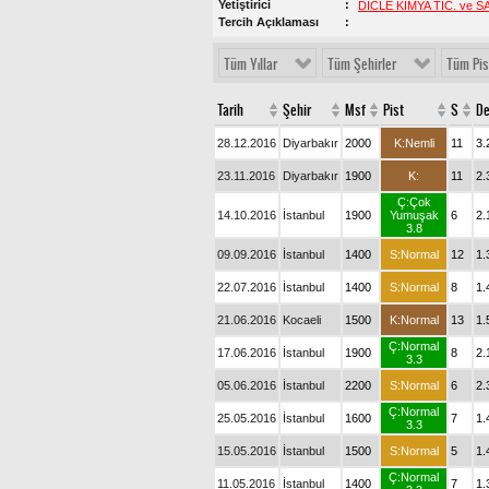
Yetiştirici
DİCLE KİMYA TİC. ve SA
Tercih Açıklaması
Tüm Yıllar
Tüm Şehirler
Tüm Pis
Tarih
Şehir
Msf
Pist
S
De
28.12.2016
Diyarbakır
2000
K:Nemli
11
3.
23.11.2016
Diyarbakır
1900
K:
11
2.
Ç:Çok
14.10.2016
İstanbul
1900
Yumuşak
6
2.
3.8
09.09.2016
İstanbul
1400
S:Normal
12
1.
22.07.2016
İstanbul
1400
S:Normal
8
1.
21.06.2016
Kocaeli
1500
K:Normal
13
1.
Ç:Normal
17.06.2016
İstanbul
1900
8
2.
3.3
05.06.2016
İstanbul
2200
S:Normal
6
2.
Ç:Normal
25.05.2016
İstanbul
1600
7
1.
3.3
15.05.2016
İstanbul
1500
S:Normal
5
1.
Ç:Normal
11.05.2016
İstanbul
1400
7
1.