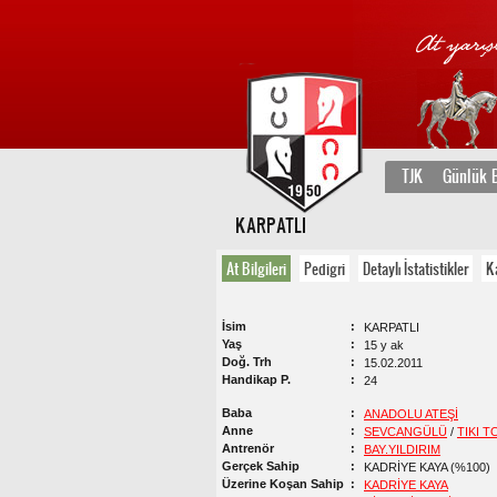
TJK
Günlük B
KARPATLI
At Bilgileri
Pedigri
Detaylı İstatistikler
K
İsim
KARPATLI
Yaş
15 y ak
Doğ. Trh
15.02.2011
Handikap P.
24
Baba
ANADOLU ATEŞİ
Anne
SEVCANGÜLÜ
/
TIKI T
Antrenör
BAY.YILDIRIM
Gerçek Sahip
KADRİYE KAYA (%100)
Üzerine Koşan Sahip
KADRİYE KAYA