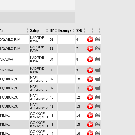
Ant.
Sahip
HP
Ikramiye
S20
KADRİYE
BAY.YILDIRIM
31
6
KAYA
KADRİYE
BAY.YILDIRIM
31
7
KAYA
KADRİYE
A.KASAR
34
8
KAYA
KADRİYE
A.KASAR
35
9
KAYA
NAFİ
T.ÇUBUKÇU
37
10
ASLANSOY
NAFİ
T.ÇUBUKÇU
39
11
ASLANSOY
NAFİ
T.ÇUBUKÇU
40
12
ASLANSOY
NAFİ
T.ÇUBUKÇU
41
13
ASLANSOY
GÖKAY E.
T.İMAL
42
14
KARAÇALTI
GÖKAY E.
T.İMAL
42
15
KARAÇALTI
GÖKAY E.
T.İMAL
44
16