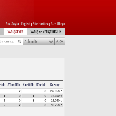
Ana Sayfa
English
Site Haritası
Bize Ulaşın
|
|
|
L
YARIŞSEVER
YARIŞ ve YETİŞTİRİCİLİK
At İsmi İle
ilik
3’üncülük
4'ncülük
5'ncilik
Kazanç
5
2
5
0
137.950
t
1
0
1
0
16.150
t
2
0
1
0
22.050
t
2
2
3
0
99.750
t