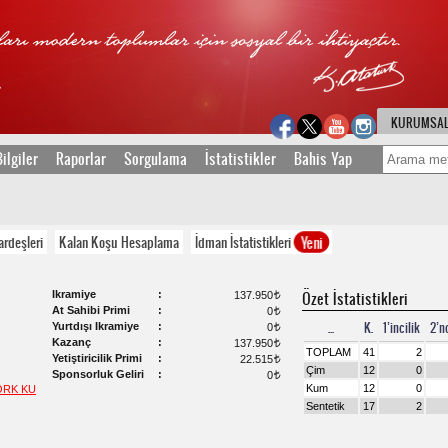
KURUMSA
ilgiler
Raporlar
Sorgulama
İstatistikler
Bahis Yap
Yeni
ardeşleri
Kalan Koşu Hesaplama
İdman İstatistikleri
Ikramiye
Özet İstatistikleri
137.950
t
At Sahibi Primi
0
t
...
K.
1’incilik
2’nc
Yurtdışı Ikramiye
0
t
Kazanç
137.950
t
TOPLAM
41
2
Yetiştiricilik Primi
22.515
t
Çim
12
0
Sponsorluk Geliri
0
t
Kum
12
0
ORK KU
Sentetik
17
2