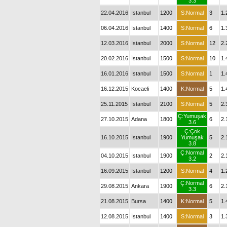
3.3
22.04.2016
İstanbul
1200
S:Normal
3
1.
06.04.2016
İstanbul
1400
S:Normal
6
1.
12.03.2016
İstanbul
2000
S:Normal
12
2.
20.02.2016
İstanbul
1500
S:Normal
10
1.
16.01.2016
İstanbul
1500
S:Normal
1
1.
16.12.2015
Kocaeli
1400
K:Normal
5
1.
25.11.2015
İstanbul
2100
S:Normal
5
2.
Ç:Yumuşak
27.10.2015
Adana
1800
6
2.
3.6
Ç:Çok
16.10.2015
İstanbul
1900
Yumuşak
5
2.
3.8
Ç:Normal
04.10.2015
İstanbul
1900
2
2.
3.2
16.09.2015
İstanbul
1200
S:Normal
4
1.
Ç:Normal
29.08.2015
Ankara
1900
6
2.
3.3
21.08.2015
Bursa
1400
K:Normal
5
1.
12.08.2015
İstanbul
1400
S:Normal
3
1.