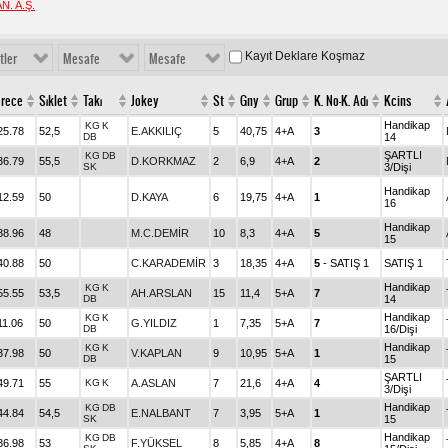
N. A.Ş.
Kayıt Deklare Koşmaz
tler
Mesafe
Mesafe
rece
Sıklet
Takı
Jokey
St
Gny
Grup
K. No-K. Adı
Kcins
Handikap
KG
K
25.78
52,5
E.AKKILIÇ
5
40,75
4+A
3
DB
14
ŞARTLI
KG
DB
36.79
55,5
D.KORKMAZ
2
6,9
4+A
2
SK
3/Dişi
Handikap
12.59
50
D.KAYA
6
19,75
4+A
1
16
Handikap
38.96
48
M.C.DEMİR
10
8,3
4+A
5
15
40.88
50
C.KARADEMİR
3
18,35
4+A
5
- SATIŞ 1
SATIŞ 1
Handikap
KG
K
55.55
53,5
AH.ARSLAN
15
11,4
5+A
7
DB
14
Handikap
KG
K
11.06
50
G.YILDIZ
1
7,35
5+A
7
DB
16/Dişi
Handikap
KG
K
37.98
50
V.KAPLAN
9
10,95
5+A
1
DB
15
ŞARTLI
49.71
55
KG
K
A.ASLAN
7
21,6
4+A
4
3/Dişi
Handikap
KG
DB
44.84
54,5
E.NALBANT
7
3,95
5+A
1
SK
15
Handikap
KG
DB
36.98
53
F.YÜKSEL
8
5,85
4+A
8