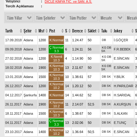
Yetiştirici
DİCLE KİMYA TİC. ve SAN. A.Ş.
Tercih Açıklaması
Tüm Yıllar
Tüm Şehirler
Tüm Pistler
Mesafe
Mesaf
Tarih
Şehir
Msf
Pist
S
Derece
Sıklet
Takı
Jokey
S
17.09.2018
Adana
1200
K:Normal
11
1.24.47
50
DB
İ.GÖÇER
4
Ç:Normal
KG
DB
09.09.2018
Adana
1200
6
1.24.11
56
F.R.BEBEK
6
3.3
SK
K:Nemli
KG
DB
27.02.2018
Adana
1200
4
1.14.90
50
E.SİNCAN
3
10.3
SK
K:Normal
KG
DB
18.02.2018
Adana
1900
13
2.11.67
50
E.SİNCAN
7
10.3
SK
K:Normal
13.01.2018
Adana
1500
10
1.38.61
57
DB
SK
Y.BİLİK
3
10.3
K:Normal
26.12.2017
Adana
1200
14
1.20.12
50
DB
SK
H.PARILDAR
2
10.2
04.12.2017
Şanlıurfa
1400
K:Normal
14
1.44.62
52
DB
SK
H.SARIDAL
6
K:Normal
26.11.2017
Adana
1900
11
2.14.07
52,5
DB
SK
A.KURŞUN
6
10.2
K:Normal
18.11.2017
Adana
1500
6
1.38.67
50
DB
SK
S.ALKAN
1
10.3
Ç:Normal
04.11.2017
Adana
1800
13
2.02.06
50
DB
SK
E.TUNÇ
1
3.3
K:Normal
23.10.2017
Adana
1400
12
1.36.64
50,5
DB
SK
E.SİNCAN
1
10.2