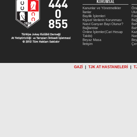
KURUMSAL
Kanunlar ve Yönetmelikler
Öne
İlanlar
Ulu
Bayilik İşlemleri
Fot
Kişisel Verilerin Korunması
Bağ
Nasıl Ganyan Bayi Olunur?
Bah
Bağlantılar
Bah
Online İşlemler(Cari Hesap
Kaz
Takibi)
Nas
Beyaz Masa
Be
İletişim
Çer
GAZİ
|
TJK AT HASTANELERİ
|
T