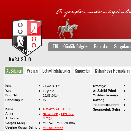
TJK
Günlük Bilgiler
Raporlar
Sorgulam
KARA SÜLO
At Bilgileri
Pedigri
Detaylı İstatistikler
Kardeşleri
Kalan Koşu Hesaplama
İsim
Ikramiye
KARA SÜLO
Yaş
At Sahibi Primi
12 y d a
Doğ. Trh
Yurtdışı Ikramiye
22.03.2014
Handikap P.
Kazanç
19
Yetiştiricilik Primi
Baba
ALWAYS A CLASSIC
Sponsorluk Geliri
Anne
HOOPLAH
/
PIVOTAL
Antrenör
M.TEK
Gerçek Sahip
MURAT EMEK (%100)
Üzerine Koşan Sahip
MURAT EMEK