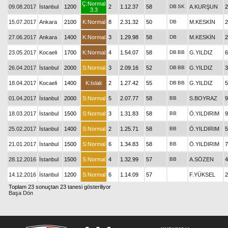
Ç:Normal
09.08.2017
İstanbul
1200
2
1.12.37
58
DB
SK
A.KURŞUN
2
3.3
15.07.2017
Ankara
2100
K:Normal
8
2.31.32
50
DB
M.KESKİN
2
27.06.2017
Ankara
1400
K:Normal
3
1.29.98
58
DB
M.KESKİN
2
23.05.2017
Kocaeli
1700
K:Normal
4
1.54.07
58
DB
BB
G.YILDIZ
6
26.04.2017
İstanbul
2000
S:Normal
3
2.09.16
52
DB
BB
G.YILDIZ
3
18.04.2017
Kocaeli
1400
K:Islak
2
1.27.42
55
DB
BB
G.YILDIZ
5
01.04.2017
İstanbul
2000
S:Normal
5
2.07.77
58
BB
S.BOYRAZ
9
18.03.2017
İstanbul
1500
S:Normal
3
1.31.83
58
BB
Ö.YILDIRIM
9
25.02.2017
İstanbul
1400
S:Normal
2
1.25.71
58
BB
Ö.YILDIRIM
5
21.01.2017
İstanbul
1500
S:Normal
6
1.34.83
58
BB
Ö.YILDIRIM
7
28.12.2016
İstanbul
1500
S:Normal
4
1.32.99
57
BB
A.SÖZEN
4
14.12.2016
İstanbul
1200
S:Normal
6
1.14.09
57
F.YÜKSEL
2
Toplam 23 sonuçtan 23 tanesi gösteriliyor
Başa Dön