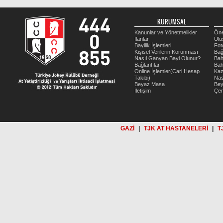
KURUMSAL
Kanunlar ve Yönetmelikler
Öne
İlanlar
Ulu
Bayilik İşlemleri
Fot
Kişisel Verilerin Korunması
Bağ
Nasıl Ganyan Bayi Olunur?
Bah
Bağlantılar
Bah
Online İşlemler(Cari Hesap
Kaz
Takibi)
Nas
Beyaz Masa
Be
İletişim
Çer
GAZİ
|
TJK AT HASTANELERİ
|
T