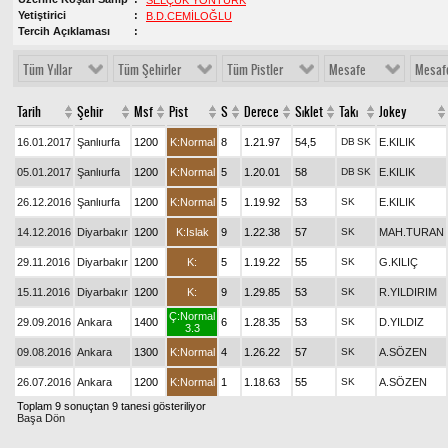
SELÇUK YONTÜRK
Yetiştirici
B.D.CEMİLOĞLU
Tercih Açıklaması
Tüm Yıllar
Tüm Şehirler
Tüm Pistler
Mesafe
Mesaf
Tarih
Şehir
Msf
Pist
S
Derece
Sıklet
Takı
Jokey
16.01.2017
Şanlıurfa
1200
K:Normal
8
1.21.97
54,5
DB
SK
E.KILIK
05.01.2017
Şanlıurfa
1200
K:Normal
5
1.20.01
58
DB
SK
E.KILIK
26.12.2016
Şanlıurfa
1200
K:Normal
5
1.19.92
53
SK
E.KILIK
14.12.2016
Diyarbakır
1200
K:Islak
9
1.22.38
57
SK
MAH.TURAN
29.11.2016
Diyarbakır
1200
K:
5
1.19.22
55
SK
G.KILIÇ
15.11.2016
Diyarbakır
1200
K:
9
1.29.85
53
SK
R.YILDIRIM
Ç:Normal
29.09.2016
Ankara
1400
6
1.28.35
53
SK
D.YILDIZ
3.3
09.08.2016
Ankara
1300
K:Normal
4
1.26.22
57
SK
A.SÖZEN
26.07.2016
Ankara
1200
K:Normal
1
1.18.63
55
SK
A.SÖZEN
Toplam 9 sonuçtan 9 tanesi gösteriliyor
Başa Dön