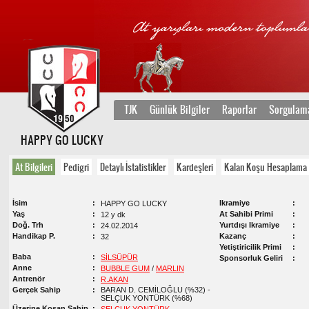
TJK
Günlük Bilgiler
Raporlar
Sorgulam
HAPPY GO LUCKY
At Bilgileri
Pedigri
Detaylı İstatistikler
Kardeşleri
Kalan Koşu Hesaplama
İsim
Ikramiye
HAPPY GO LUCKY
Yaş
At Sahibi Primi
12 y dk
Doğ. Trh
Yurtdışı Ikramiye
24.02.2014
Handikap P.
Kazanç
32
Yetiştiricilik Primi
Baba
SİLSÜPÜR
Sponsorluk Geliri
Anne
BUBBLE GUM
/
MARLIN
Antrenör
R.AKAN
Gerçek Sahip
BARAN D. CEMİLOĞLU (%32) -
SELÇUK YONTÜRK (%68)
Üzerine Koşan Sahip