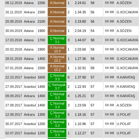
08.12.2019
Adana
2200
K:Normal
1
2.24.61
58
SK
BB
A.SÖZEN
16.11.2019
Ankara
1500
K:Normal
2
1.34.35
56
SK
BB
G.KOCAKAYA
20.08.2019
Ankara
2100
K:Normal
4
2.19.80
56
SK
BB
A.SÖZEN
30.04.2019
Adana
1900
K:Normal
1
2.04.19
54
SK
BB
A.SÖZEN
Ç:Normal
17.03.2018
Adana
1700
3
1.44.07
58
SK
BB
G.KOCAKAYA
3.1
K:Normal
20.02.2018
Adana
1900
1
2.03.66
58
SK
BB
G.KOCAKAYA
10.3
K:Normal
28.01.2018
Adana
1400
1
1.27.36
58
SK
BB
G.KOCAKAYA
10.2
K:Normal
07.01.2018
Adana
1500
1
1.32.91
58
SK
BB
G.KOCAKAYA
10.2
Ç:Normal
22.10.2017
İstanbul
1600
6
1.37.90
57
SK
BB
H.KARATAŞ
3.3
Ç:Yumuşak
27.09.2017
İstanbul
1400
2
1.22.93
57
SK
BB
H.KARATAŞ
3.7
Ç:Normal
09.09.2017
Ankara
1400
4
1.25.21
57
SK
BB
H.KARATAŞ
3.3
Ç:Normal
27.08.2017
İstanbul
1400
3
1.23.59
57
SK
BB
A.SÖZEN
3.3
Ç:Normal
12.08.2017
Ankara
1300
5
1.18.16
57
SK
BB
U.POLAT
3.3
Ç:Normal
30.07.2017
İstanbul
1200
1
1.10.96
57
SK
BB
U.POLAT
3.3
Ç:Normal
02.07.2017
İstanbul
1200
1
1.12.27
57
SK
BB
U.POLAT
3.3