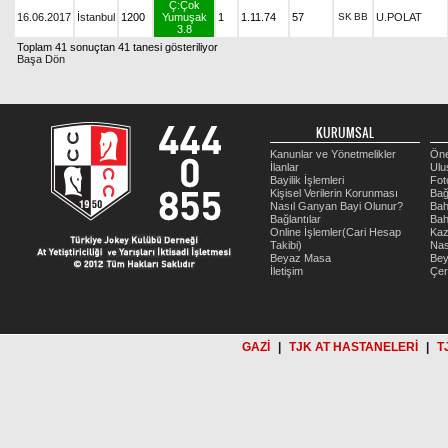
Ç:Çok
16.06.2017
İstanbul
1200
Yumuşak
1
1.11.74
57
SK
BB
U.POLAT
3.8
Toplam 41 sonuçtan 41 tanesi gösteriliyor
Başa Dön
KURUMSAL
Kanunlar ve Yönetmelikler
Öne
İlanlar
Ulu
Bayilik İşlemleri
Fot
Kişisel Verilerin Korunması
Bağ
Nasıl Ganyan Bayi Olunur?
Bah
Bağlantılar
Bah
Online İşlemler(Cari Hesap
Kaz
Takibi)
Nas
Beyaz Masa
Be
İletişim
Çer
GAZİ
|
TJK AT HASTANELERİ
|
T