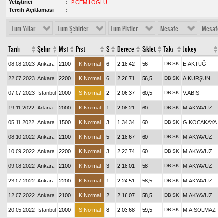
Yetiştirici
P.CEMİLOĞLU
Tercih Açıklaması
Tüm Yıllar
Tüm Şehirler
Tüm Pistler
Mesafe
Mesaf
Tarih
Şehir
Msf
Pist
S
Derece
Sıklet
Takı
Jokey
08.08.2023
Ankara
2100
K:Normal
6
2.18.42
56
DB
SK
E.AKTUĞ
22.07.2023
Ankara
2200
K:Normal
6
2.26.71
56,5
DB
SK
A.KURŞUN
07.07.2023
İstanbul
2000
S:Normal
2
2.06.37
60,5
DB
SK
V.ABİŞ
19.11.2022
Adana
2000
K:Normal
1
2.08.21
60
DB
SK
M.AKYAVUZ
05.11.2022
Ankara
1500
K:Normal
3
1.34.34
60
DB
SK
G.KOCAKAYA
08.10.2022
Ankara
2100
K:Normal
5
2.18.67
60
DB
SK
M.AKYAVUZ
10.09.2022
Ankara
2200
K:Normal
3
2.23.74
60
DB
SK
M.AKYAVUZ
09.08.2022
Ankara
2100
K:Normal
3
2.18.01
58
DB
SK
M.AKYAVUZ
23.07.2022
Ankara
2200
K:Normal
1
2.24.51
58,5
DB
SK
M.AKYAVUZ
12.07.2022
Ankara
2100
K:Normal
2
2.16.07
58,5
DB
SK
M.AKYAVUZ
20.05.2022
İstanbul
2000
S:Normal
8
2.03.68
59,5
DB
SK
M.A.SOLMAZ