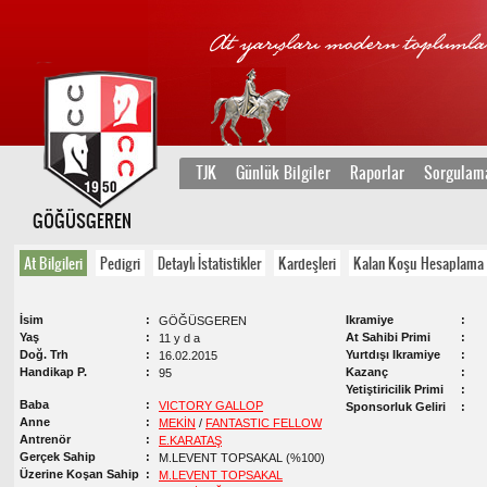
TJK
Günlük Bilgiler
Raporlar
Sorgulam
GÖĞÜSGEREN
At Bilgileri
Pedigri
Detaylı İstatistikler
Kardeşleri
Kalan Koşu Hesaplama
İsim
Ikramiye
GÖĞÜSGEREN
Yaş
At Sahibi Primi
11 y d a
Doğ. Trh
Yurtdışı Ikramiye
16.02.2015
Handikap P.
Kazanç
95
Yetiştiricilik Primi
Baba
VICTORY GALLOP
Sponsorluk Geliri
Anne
MEKİN
/
FANTASTIC FELLOW
Antrenör
E.KARATAŞ
Gerçek Sahip
M.LEVENT TOPSAKAL (%100)
Üzerine Koşan Sahip
M.LEVENT TOPSAKAL