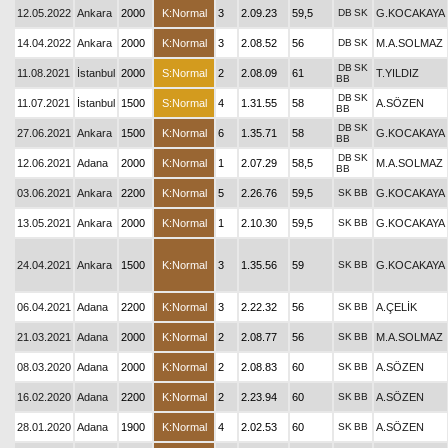
12.05.2022
Ankara
2000
K:Normal
3
2.09.23
59,5
DB
SK
G.KOCAKAYA
14.04.2022
Ankara
2000
K:Normal
3
2.08.52
56
DB
SK
M.A.SOLMAZ
DB
SK
11.08.2021
İstanbul
2000
S:Normal
2
2.08.09
61
T.YILDIZ
BB
DB
SK
11.07.2021
İstanbul
1500
S:Normal
4
1.31.55
58
A.SÖZEN
BB
DB
SK
27.06.2021
Ankara
1500
K:Normal
6
1.35.71
58
G.KOCAKAYA
BB
DB
SK
12.06.2021
Adana
2000
K:Normal
1
2.07.29
58,5
M.A.SOLMAZ
BB
03.06.2021
Ankara
2200
K:Normal
5
2.26.76
59,5
SK
BB
G.KOCAKAYA
13.05.2021
Ankara
2000
K:Normal
1
2.10.30
59,5
SK
BB
G.KOCAKAYA
24.04.2021
Ankara
1500
K:Normal
3
1.35.56
59
SK
BB
G.KOCAKAYA
06.04.2021
Adana
2200
K:Normal
3
2.22.32
56
SK
BB
A.ÇELİK
21.03.2021
Adana
2000
K:Normal
2
2.08.77
56
SK
BB
M.A.SOLMAZ
08.03.2020
Adana
2000
K:Normal
2
2.08.83
60
SK
BB
A.SÖZEN
16.02.2020
Adana
2200
K:Normal
2
2.23.94
60
SK
BB
A.SÖZEN
28.01.2020
Adana
1900
K:Normal
4
2.02.53
60
SK
BB
A.SÖZEN