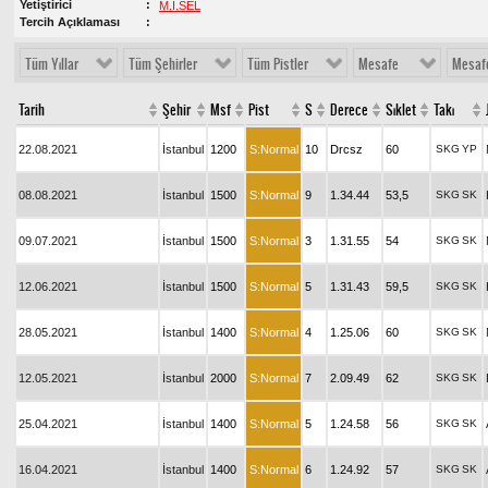
Yetiştirici
M.I.SEL
Tercih Açıklaması
Tüm Yıllar
Tüm Şehirler
Tüm Pistler
Mesafe
Mesaf
Tarih
Şehir
Msf
Pist
S
Derece
Sıklet
Takı
22.08.2021
İstanbul
1200
S:Normal
10
Drcsz
60
SKG
YP
08.08.2021
İstanbul
1500
S:Normal
9
1.34.44
53,5
SKG
SK
09.07.2021
İstanbul
1500
S:Normal
3
1.31.55
54
SKG
SK
12.06.2021
İstanbul
1500
S:Normal
5
1.31.43
59,5
SKG
SK
28.05.2021
İstanbul
1400
S:Normal
4
1.25.06
60
SKG
SK
12.05.2021
İstanbul
2000
S:Normal
7
2.09.49
62
SKG
SK
25.04.2021
İstanbul
1400
S:Normal
5
1.24.58
56
SKG
SK
16.04.2021
İstanbul
1400
S:Normal
6
1.24.92
57
SKG
SK