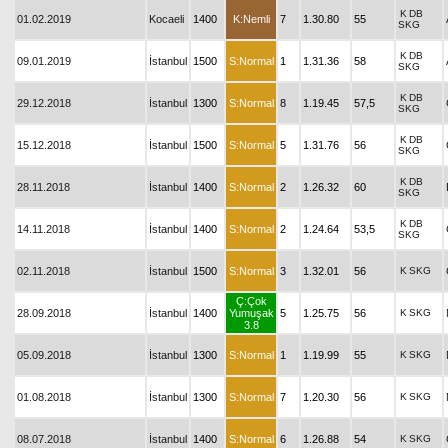
K
DB
01.02.2019
Kocaeli
1400
K:Nemli
7
1.30.80
55
SKG
K
DB
09.01.2019
İstanbul
1500
S:Normal
1
1.31.36
58
SKG
K
DB
29.12.2018
İstanbul
1300
S:Normal
8
1.19.45
57,5
SKG
K
DB
15.12.2018
İstanbul
1500
S:Normal
5
1.31.76
56
SKG
K
DB
28.11.2018
İstanbul
1400
S:Normal
2
1.26.32
60
SKG
K
DB
14.11.2018
İstanbul
1400
S:Normal
2
1.24.64
53,5
SKG
02.11.2018
İstanbul
1500
S:Normal
3
1.32.01
56
K
SKG
Ç:Çok
28.09.2018
İstanbul
1400
Yumuşak
5
1.25.75
56
K
SKG
3.8
05.09.2018
İstanbul
1300
S:Normal
1
1.19.99
55
K
SKG
01.08.2018
İstanbul
1300
S:Normal
7
1.20.30
56
K
SKG
08.07.2018
İstanbul
1400
S:Normal
6
1.26.88
54
K
SKG