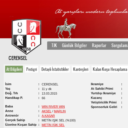
TJK
Günlük Bilgiler
Raporlar
Sorgulam
CERENSEL
At Bilgileri
Pedigri
Detaylı İstatistikler
Kardeşleri
Kalan Koşu Hesaplama
İsim
Ikramiye
CERENSEL
Yaş
At Sahibi Primi
11 y dk
Doğ. Trh
Yurtdışı Ikramiye
13.03.2015
Handikap P.
Kazanç
66
Yetiştiricilik Primi
Baba
WIN RIVER WIN
Sponsorluk Geliri
Anne
AKSEL
/
MARLIN
Antrenör
A.KASAR
Gerçek Sahip
METİN IŞIK SEL (%100)
Üzerine Koşan Sahip
METİN IŞIK SEL