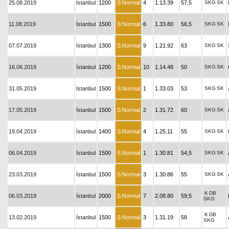
25.08.2019
İstanbul
1200
S:Normal
4
1.13.39
57,5
SKG
SK
11.08.2019
İstanbul
1500
S:Normal
6
1.33.80
56,5
SKG
SK
07.07.2019
İstanbul
1300
S:Normal
9
1.21.92
63
SKG
SK
16.06.2019
İstanbul
1200
S:Normal
10
1.14.48
50
SKG
SK
31.05.2019
İstanbul
1500
S:Normal
1
1.33.03
53
SKG
SK
17.05.2019
İstanbul
1500
S:Normal
2
1.31.72
60
SKG
SK
19.04.2019
İstanbul
1400
S:Normal
4
1.25.11
55
SKG
SK
06.04.2019
İstanbul
1500
S:Normal
1
1.30.81
54,5
SKG
SK
23.03.2019
İstanbul
1500
S:Normal
3
1.30.86
55
SKG
SK
K
DB
06.03.2019
İstanbul
2000
S:Normal
7
2.08.80
59,5
SKG
K
DB
13.02.2019
İstanbul
1500
S:Normal
3
1.31.19
58
SKG