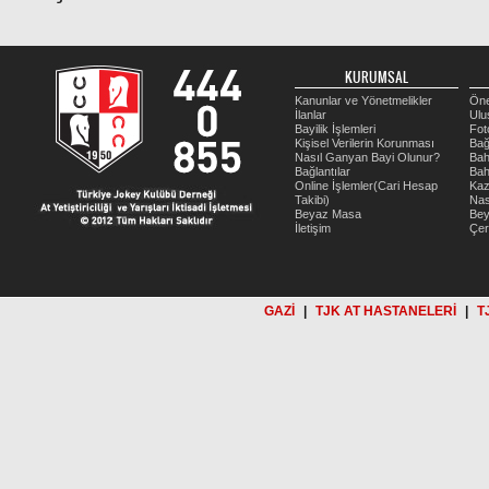
KURUMSAL
Kanunlar ve Yönetmelikler
Öne
İlanlar
Ulu
Bayilik İşlemleri
Fot
Kişisel Verilerin Korunması
Bağ
Nasıl Ganyan Bayi Olunur?
Bah
Bağlantılar
Bah
Online İşlemler(Cari Hesap
Kaz
Takibi)
Nas
Beyaz Masa
Be
İletişim
Çer
GAZİ
|
TJK AT HASTANELERİ
|
T