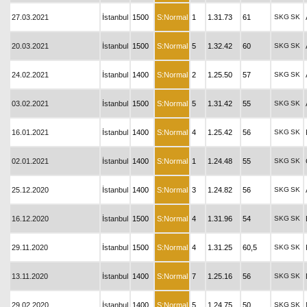
27.03.2021
İstanbul
1500
S:Normal
1
1.31.73
61
SKG
SK
20.03.2021
İstanbul
1500
S:Normal
5
1.32.42
60
SKG
SK
24.02.2021
İstanbul
1400
S:Normal
2
1.25.50
57
SKG
SK
03.02.2021
İstanbul
1500
S:Normal
5
1.31.42
55
SKG
SK
16.01.2021
İstanbul
1400
S:Normal
4
1.25.42
56
SKG
SK
02.01.2021
İstanbul
1400
S:Normal
1
1.24.48
55
SKG
SK
25.12.2020
İstanbul
1400
S:Normal
3
1.24.82
56
SKG
SK
16.12.2020
İstanbul
1500
S:Normal
4
1.31.96
54
SKG
SK
29.11.2020
İstanbul
1500
S:Normal
4
1.31.25
60,5
SKG
SK
13.11.2020
İstanbul
1400
S:Normal
7
1.25.16
56
SKG
SK
29.02.2020
İstanbul
1400
S:Normal
5
1.24.75
50
SKG
SK