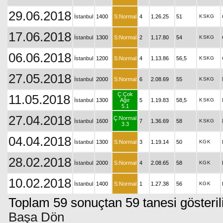
29.06.2018
İstanbul
1400
S:Normal
4
1.26.25
51
K
SKG
17.06.2018
İstanbul
1300
S:Normal
2
1.17.80
54
K
SKG
06.06.2018
İstanbul
1200
S:Normal
4
1.13.86
56,5
K
SKG
27.05.2018
İstanbul
2000
S:Normal
6
2.08.69
55
K
SKG
Ç:Çok
11.05.2018
İstanbul
1300
Ağır
5
1.19.83
58,5
K
SKG
5.1
27.04.2018
Ç:Normal
İstanbul
1600
7
1.36.69
58
K
SKG
3.3
04.04.2018
İstanbul
1300
S:Normal
3
1.19.14
50
KG
K
28.02.2018
İstanbul
2000
S:Normal
4
2.08.65
58
KG
K
10.02.2018
İstanbul
1400
S:Normal
1
1.27.38
56
KG
K
Toplam 59 sonuçtan 59 tanesi gösteril
Başa Dön