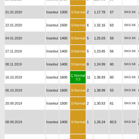
01.02.2020
İstanbul
1300
S:Normal
2
1.17.78
57
SKG
SK
22.01.2020
İstanbul
1500
S:Normal
6
1.32.16
63
SKG
SK
04.01.2020
İstanbul
1400
S:Normal
5
1.25.03
59
SKG
SK
27.11.2019
İstanbul
1400
S:Normal
5
1.23.65
56
SKG
SK
08.11.2019
İstanbul
1400
S:Normal
8
1.24.99
60
SKG
SK
Ç:Normal
16.10.2019
İstanbul
1600
11
1.36.93
60
SKG
SK
3.3
06.10.2019
İstanbul
1600
S:Normal
2
1.38.99
53
SKG
SK
20.09.2019
İstanbul
1500
S:Normal
2
1.30.53
61
SKG
SK
08.09.2019
İstanbul
1400
S:Normal
1
1.26.24
60,5
SKG
SK