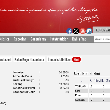
KURUMSA
ilgiler
Raporlar
Sorgulama
İstatistikler
Bahis Yap
Yeni
ardeşleri
Kalan Koşu Hesaplama
İdman İstatistikleri
Ikramiye
Özet İstatistikleri
30.350
t
At Sahibi Primi
3.035
t
...
K.
1’incilik
2’n
Yurtdışı Ikramiye
0
t
Kazanç
33.385
t
TOPLAM
12
0
Yetiştiricilik Primi
8.346
t
Çim
6
0
Sponsorluk Geliri
0
t
Kum
6
0
U
Sentetik
0
0
100)