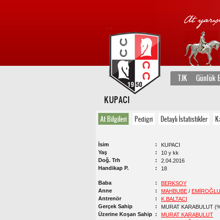
TJK
Günlük B
KUPACI
At Bilgileri
Pedigri
Detaylı İstatistikler
K
İsim
KUPACI
Yaş
10 y kk
Doğ. Trh
2.04.2016
Handikap P.
18
Baba
BERKSOY
Anne
MAHBUBE
/
EMİROĞL
Antrenör
K.BALTACI
Gerçek Sahip
MURAT KARABULUT (%
Üzerine Koşan Sahip
MURAT KARABULUT