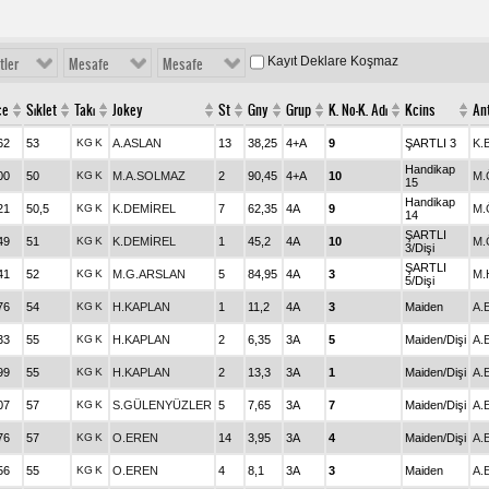
Kayıt Deklare Koşmaz
tler
Mesafe
Mesafe
ce
Sıklet
Takı
Jokey
St
Gny
Grup
K. No-K. Adı
Kcins
Ant
62
53
KG
K
A.ASLAN
13
38,25
4+A
9
ŞARTLI 3
K.
Handikap
00
50
KG
K
M.A.SOLMAZ
2
90,45
4+A
10
M.
15
Handikap
21
50,5
KG
K
K.DEMİREL
7
62,35
4A
9
M.
14
ŞARTLI
49
51
KG
K
K.DEMİREL
1
45,2
4A
10
M.
3/Dişi
ŞARTLI
41
52
KG
K
M.G.ARSLAN
5
84,95
4A
3
M.
5/Dişi
76
54
KG
K
H.KAPLAN
1
11,2
4A
3
Maiden
A.
33
55
KG
K
H.KAPLAN
2
6,35
3A
5
Maiden/Dişi
A.
99
55
KG
K
H.KAPLAN
2
13,3
3A
1
Maiden/Dişi
A.
07
57
KG
K
S.GÜLENYÜZLER
5
7,65
3A
7
Maiden/Dişi
A.
76
57
KG
K
O.EREN
14
3,95
3A
4
Maiden/Dişi
A.
56
55
KG
K
O.EREN
4
8,1
3A
3
Maiden
A.