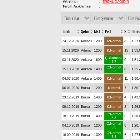
Yetiştirici
ERDAL DAĞIDIR
Tercih Açıklaması
Tüm Yıllar
Tüm Şehirler
Tüm Pis
Tarih
Şehir
Msf
Pist
S
Dere
24.12.2020
Kocaeli
1200
K:Normal
8
1.27.
15.11.2020
Adana
1200
K:Normal
15
1.33.
Ç:Yumuşak
03.11.2020
Ankara
1600
9
1.51.
3.7
Ç:Normal
15.10.2020
Ankara
1400
8
1.35.
3.3
04.07.2020
Ankara
1400
K:Normal
11
1.50.
06.01.2020
Bursa
1200
K:Nemli
7
1.30.
23.12.2019
Bursa
1400
K:Normal
4
1.43.
09.12.2019
Bursa
1200
K:Normal
3
1.26.
Ç:Normal
18.10.2019
Bursa
1400
6
1.38.
3.3
Ç:Normal
04.10.2019
Bursa
1200
8
1.20.
3.3
Ç:Normal
16.09.2019
Bursa
1300
6
1.27.
3.3