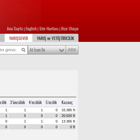
Ana Sayfa
English
Site Haritası
Bize Ulaşın
|
|
|
L
YARIŞSEVER
YARIŞ ve YETİŞTİRİCİLİK
At İsmi İle
cilik
3’üncülük
4'ncülük
5'ncilik
Kazanç
1
1
1
0
33.385
t
1
0
0
0
20.020
t
0
1
1
0
13.365
t
0
0
0
0
0
t