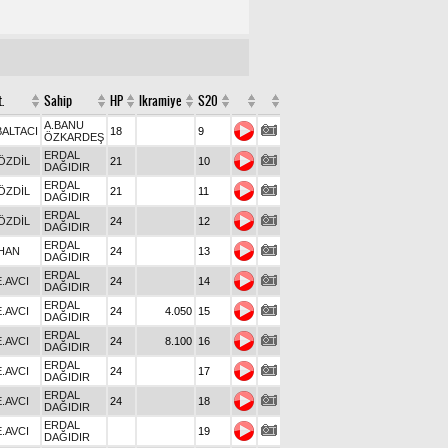
.
Sahip
HP
Ikramiye
S20
A.BANU
BALTACI
18
9
ÖZKARDEŞ
ERDAL
ÖZDİL
21
10
DAĞIDIR
ERDAL
ÖZDİL
21
11
DAĞIDIR
ERDAL
ÖZDİL
24
12
DAĞIDIR
ERDAL
HAN
24
13
DAĞIDIR
ERDAL
E.AVCI
24
14
DAĞIDIR
ERDAL
E.AVCI
24
4.050
15
DAĞIDIR
ERDAL
E.AVCI
24
8.100
16
DAĞIDIR
ERDAL
E.AVCI
24
17
DAĞIDIR
ERDAL
E.AVCI
24
18
DAĞIDIR
ERDAL
E.AVCI
19
DAĞIDIR