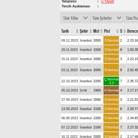
Yetiştirici
U.TANIR
Tercih Açıklaması
Tüm Yıllar
Tüm Şehirler
Tüm Pis
Tarih
Şehir
Msf
Pist
S
Derece
09.12.2023
İstanbul
2000
S:Normal
2
2.23.1
29.11.2023
İstanbul
1500
S:Normal
8
1.50.3
15.11.2023
İstanbul
2000
S:Normal
3
2.22.1
03.11.2023
İstanbul
2000
S:Normal
8
2.52.4
Ç:Normal
22.10.2023
İstanbul
2200
7
2.35.7
3.3
05.10.2023
İzmir
1900
K:Normal
4
2.17.1
27.09.2023
İstanbul
2000
S:Normal
3
2.21.5
13.09.2023
İstanbul
2100
S:Normal
6
2.29.7
06.08.2023
İstanbul
2200
S:Normal
2
2.34.8
07.12.2022
İstanbul
2100
S:Normal
7
2.27.3
16.11.2022
İstanbul
2000
S:Normal
2
2.17.4