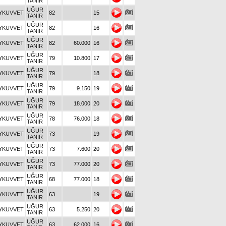
TANIR
UĞUR
YKUVVET
82
15
TANIR
UĞUR
YKUVVET
82
16
TANIR
UĞUR
YKUVVET
82
60.000
16
TANIR
UĞUR
YKUVVET
79
10.800
17
TANIR
UĞUR
YKUVVET
79
18
TANIR
UĞUR
YKUVVET
79
9.150
19
TANIR
UĞUR
YKUVVET
79
18.000
20
TANIR
UĞUR
YKUVVET
78
76.000
18
TANIR
UĞUR
YKUVVET
73
19
TANIR
UĞUR
YKUVVET
73
7.600
20
TANIR
UĞUR
YKUVVET
73
77.000
20
TANIR
UĞUR
YKUVVET
68
77.000
18
TANIR
UĞUR
YKUVVET
63
19
TANIR
UĞUR
YKUVVET
63
5.250
20
TANIR
UĞUR
YKUVVET
63
62.000
16