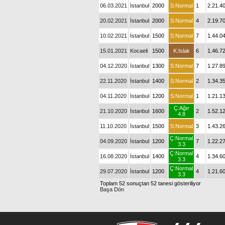
06.03.2021
İstanbul
2000
S:Normal
1
2.21.4
20.02.2021
İstanbul
2000
S:Normal
4
2.19.7
10.02.2021
İstanbul
1500
S:Normal
7
1.44.0
15.01.2021
Kocaeli
1500
K:Islak
6
1.46.7
04.12.2020
İstanbul
1300
S:Normal
7
1.27.8
22.11.2020
İstanbul
1400
S:Normal
2
1.34.3
04.11.2020
İstanbul
1200
S:Normal
1
1.21.1
Ç:Ağır
21.10.2020
İstanbul
1600
2
1.52.1
4.8
11.10.2020
İstanbul
1500
S:Normal
3
1.43.2
Ç:Normal
04.09.2020
İstanbul
1200
7
1.22.2
3.3
Ç:Normal
16.08.2020
İstanbul
1400
4
1.34.6
3.3
Ç:Normal
29.07.2020
İstanbul
1200
4
1.21.6
3.3
Toplam 52 sonuçtan 52 tanesi gösteriliyor
Başa Dön