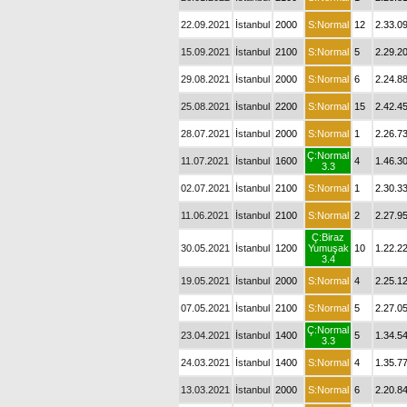
22.09.2021
İstanbul
2000
S:Normal
12
2.33.0
15.09.2021
İstanbul
2100
S:Normal
5
2.29.2
29.08.2021
İstanbul
2000
S:Normal
6
2.24.8
25.08.2021
İstanbul
2200
S:Normal
15
2.42.4
28.07.2021
İstanbul
2000
S:Normal
1
2.26.7
Ç:Normal
11.07.2021
İstanbul
1600
4
1.46.3
3.3
02.07.2021
İstanbul
2100
S:Normal
1
2.30.3
11.06.2021
İstanbul
2100
S:Normal
2
2.27.9
Ç:Biraz
30.05.2021
İstanbul
1200
Yumuşak
10
1.22.2
3.4
19.05.2021
İstanbul
2000
S:Normal
4
2.25.1
07.05.2021
İstanbul
2100
S:Normal
5
2.27.0
Ç:Normal
23.04.2021
İstanbul
1400
5
1.34.5
3.3
24.03.2021
İstanbul
1400
S:Normal
4
1.35.7
13.03.2021
İstanbul
2000
S:Normal
6
2.20.8