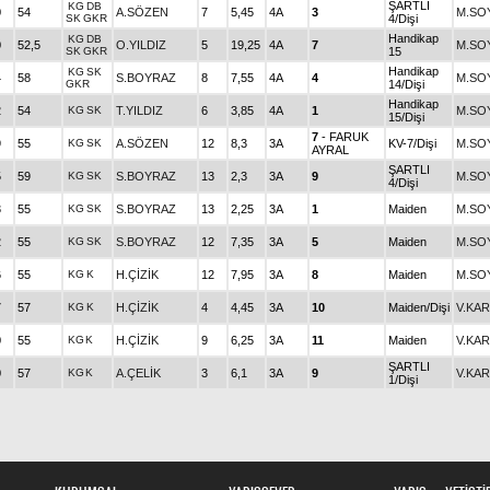
ŞARTLI
KG
DB
0
54
A.SÖZEN
7
5,45
4A
3
M.SO
SK
GKR
4/Dişi
Handikap
KG
DB
0
52,5
O.YILDIZ
5
19,25
4A
7
M.SO
SK
GKR
15
Handikap
KG
SK
4
58
S.BOYRAZ
8
7,55
4A
4
M.SO
GKR
14/Dişi
Handikap
2
54
KG
SK
T.YILDIZ
6
3,85
4A
1
M.SO
15/Dişi
7
- FARUK
9
55
KG
SK
A.SÖZEN
12
8,3
3A
KV-7/Dişi
M.SO
AYRAL
ŞARTLI
5
59
KG
SK
S.BOYRAZ
13
2,3
3A
9
M.SO
4/Dişi
3
55
KG
SK
S.BOYRAZ
13
2,25
3A
1
Maiden
M.SO
2
55
KG
SK
S.BOYRAZ
12
7,35
3A
5
Maiden
M.SO
6
55
KG
K
H.ÇİZİK
12
7,95
3A
8
Maiden
M.SO
7
57
KG
K
H.ÇİZİK
4
4,45
3A
10
Maiden/Dişi
V.KA
0
55
KG
K
H.ÇİZİK
9
6,25
3A
11
Maiden
V.KA
ŞARTLI
0
57
KG
K
A.ÇELİK
3
6,1
3A
9
V.KA
1/Dişi