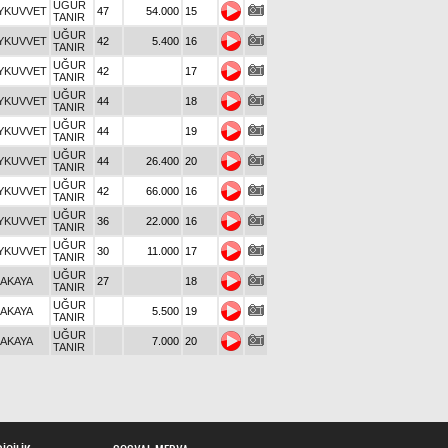
UĞUR
YKUVVET
47
54.000
15
TANIR
UĞUR
YKUVVET
42
5.400
16
TANIR
UĞUR
YKUVVET
42
17
TANIR
UĞUR
YKUVVET
44
18
TANIR
UĞUR
YKUVVET
44
19
TANIR
UĞUR
YKUVVET
44
26.400
20
TANIR
UĞUR
YKUVVET
42
66.000
16
TANIR
UĞUR
YKUVVET
36
22.000
16
TANIR
UĞUR
YKUVVET
30
11.000
17
TANIR
UĞUR
RAKAYA
27
18
TANIR
UĞUR
RAKAYA
5.500
19
TANIR
UĞUR
RAKAYA
7.000
20
TANIR