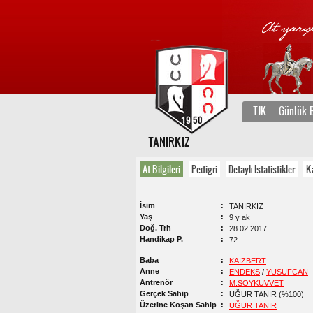
TJK
Günlük B
TANIRKIZ
At Bilgileri
Pedigri
Detaylı İstatistikler
K
İsim
TANIRKIZ
Yaş
9 y ak
Doğ. Trh
28.02.2017
Handikap P.
72
Baba
KAIZBERT
Anne
ENDEKS
/
YUSUFCAN
Antrenör
M.SOYKUVVET
Gerçek Sahip
UĞUR TANIR (%100)
Üzerine Koşan Sahip
UĞUR TANIR