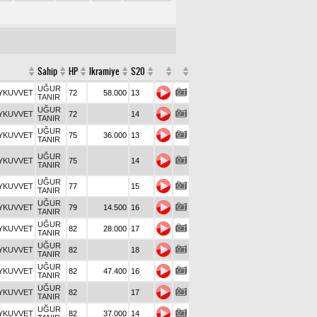
Sahip
HP
Ikramiye
S20
UĞUR
YKUVVET
72
58.000
13
TANIR
UĞUR
YKUVVET
72
14
TANIR
UĞUR
YKUVVET
75
36.000
13
TANIR
UĞUR
YKUVVET
75
14
TANIR
UĞUR
YKUVVET
77
15
TANIR
UĞUR
YKUVVET
79
14.500
16
TANIR
UĞUR
YKUVVET
82
28.000
17
TANIR
UĞUR
YKUVVET
82
18
TANIR
UĞUR
YKUVVET
82
47.400
16
TANIR
UĞUR
YKUVVET
82
17
TANIR
UĞUR
YKUVVET
82
37.000
14