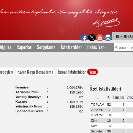
KURUMSA
ilgiler
Raporlar
Sorgulama
İstatistikler
Bahis Yap
Yeni
ardeşleri
Kalan Koşu Hesaplama
İdman İstatistikleri
Ikramiye
Özet İstatistikleri
1.004.175
t
At Sahibi Primi
150.626
t
...
K.
1’incilik
2’nc
Yurtdışı Ikramiye
0
t
Kazanç
1.154.801
t
TOPLAM
52
8
Yetiştiricilik Primi
189.138
t
2022 Yılı
17
4
Sponsorluk Geliri
0
t
2023 Yılı
9
0
Çim
10
0
Kum
4
0
Sentetik
38
8