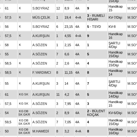
15/Dişi
Handikap
9
61
K
S.BOYRAZ
12
8,9
4A
9
M.SO
15
3
- RUMELİ
0
57,5
K
MÜS.ÇELİK
1
19,4
4+A
KV-7/Dişi
M.SO
HİSARI
8
56
K
S.BOYRAZ
6
23,15
4A
5
- TSYD
KV-8
M.SO
Handikap
5
57,5
K
A.KURŞUN
1
4,55
4+A
9
M.SO
16
ŞARTLI
3
58
K
A.SÖZEN
1
2,15
4A
1
M.SO
4/Dişi
Handikap
0
55
K
A.SÖZEN
7
6,6
4A
5
M.SO
15/Dişi
Handikap
3
58,5
K
A.SÖZEN
2
2,6
4A
4
M.SO
15/Dişi
Handikap
5
58,5
K
F.YARDIMCI
8
11,15
4A
8
M.SO
14
ŞARTLI
2
55
K
A.KURŞUN
3
14
4A
7
M.SO
4/Dişi
Handikap
2
61
KG
SK
A.KURŞUN
11
4,2
4A
5
M.SO
14/Dişi
Handikap
5
57,5
KG
SK
A.SÖZEN
3
7,95
4A
3
M.SO
15
2
- BÜLENT
KG
DB
4
54
A.SÖZEN
2
8,9
4A
KV-6/Dişi
M.SO
SK
GKR
KOÇAK
Handikap
KG
DB
7
59,5
A.SÖZEN
7
7,05
4A
4
M.SO
SK
GKR
15/Dişi
Handikap
KG
DB
4
50
M.HAMEDİ
8
3,2
4+A
8
M.SO
SK
GKR
16/Dişi