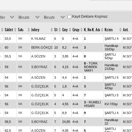
Kayıt Deklare Koşmaz
tler
Mesafe
Mesafe
Sıklet
Takı
Jokey
St
Gny
Grup
K. No-K. Adı
Kcins
Ant.
6
53,5
SK
K.YILMAZ
6
6
4+A
1
ŞARTLI 4
M.SO
Handikap
5
60
SK
BERK.GÖKÇE
10
8,2
4+A
3
M.SO
16/Dişi
ŞARTLI
9
55,5
SK
A.SÖZEN
3
3,85
4+A
8
M.SO
5/Dişi
8
- TÜRK
Handikap
5
59
SK
S.BOYRAZ
6
4,15
4+A
BÖBREK
M.SO
21/Dişi
VAKFI
2
54
SK
A.SÖZEN
3
4,4
4+A
1
ŞARTLI 5
M.SO
ŞARTLI
7
56
SK
G.ÖZÇELİK
5
1,8
4+A
3
M.SO
4/Dişi
3
54
SK
G.ÖZÇELİK
5
4
4+A
7
ŞARTLI 5
M.SO
3
- RUMELİ
7
56
SK
G.ÖZÇELİK
4
4,55
4+A
KV-7/Dişi
M.SO
HİSARI
3
54
SK
G.ÖZÇELİK
5
8,9
4+A
9
ŞARTLI 4
M.SO
Handikap
2
58,5
SK
S.BOYRAZ
7
24,85
4+A
7
M.SO
22
ŞARTLI
6
62,5
SK
A.SÖZEN
7
4,05
4+A
5
M.SO