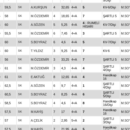
5/Dişi
7
59,5
SK
A.KURŞUN
4
32,65
4+A
5
KV-6/Dişi
M.SO
6
58
SK
M.ÖZDEMİR
4
18,65
4+A
7
ŞARTLI 5
M.SO
4
- RUMELİ
5
60
SK
A.SÖZEN
5
5,25
4+A
KV-7/Dişi
M.SO
HİSARI
0
55,5
SK
M.ÖZDEMİR
6
7,45
4+A
3
ŞARTLI 5
M.SO
1
60
SK
S.BOYRAZ
6
4,6
4+A
5
KV-7/Dişi
M.SO
3
60
SK
T.YILDIZ
3
9,25
4+A
7
KV-6
M.SO
2
56
SK
M.ÖZDEMİR
3
33,25
4+A
7
ŞARTLI 5
M.SO
ŞARTLI
8
61
SK
M.ÖZDEMİR
3
4,3
4+A
4
M.SO
4/Dişi
Handikap
0
61
SK
E.AKTUĞ
8
12,65
4+A
4
M.SO
16
ŞARTLI
5
62,5
SK
A.SÖZEN
6
9,7
4+A
1
M.SO
4/Dişi
ŞARTLI
4
60,5
SK
S.BOYRAZ
4
8,25
4+A
6
M.SO
5/Dişi
Handikap
8
58,5
SK
S.BOYRAZ
4
4,6
4+A
8
M.SO
16/Dişi
Handikap
4
57,5
SK
M.KAYİŞ
7
17
4+A
7
M.SO
16
ŞARTLI
7
57
SK
A.ÇELİK
2
2,95
5+A
2
M.SO
3/Dişi
Handikap
1
57,5
SK
M.KAYİŞ
7
21,95
4+A
5
M.SO