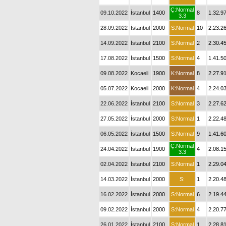
Ç:Normal
09.10.2022
İstanbul
1400
8
1.32.9
3.3
28.09.2022
İstanbul
2000
S:Normal
10
2.23.2
14.09.2022
İstanbul
2100
S:Normal
2
2.30.4
17.08.2022
İstanbul
1500
S:Normal
4
1.41.5
09.08.2022
Kocaeli
1900
K:Normal
8
2.27.9
05.07.2022
Kocaeli
2000
K:Normal
4
2.24.0
22.06.2022
İstanbul
2100
S:Normal
3
2.27.6
27.05.2022
İstanbul
2000
S:Normal
1
2.22.4
06.05.2022
İstanbul
1500
S:Normal
9
1.41.6
Ç:Normal
24.04.2022
İstanbul
1900
4
2.08.1
3.3
02.04.2022
İstanbul
2100
S:Normal
1
2.29.0
14.03.2022
İstanbul
2000
S:
1
2.20.4
16.02.2022
İstanbul
2000
S:Normal
6
2.19.4
09.02.2022
İstanbul
2000
S:Normal
4
2.20.7
26.01.2022
İstanbul
2100
S:Normal
1
2.28.8