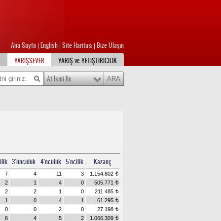
Ana Sayfa
English
Site Haritası
Bize Ulaşın
|
|
|
L
YARIŞSEVER
YARIŞ ve YETİŞTİRİCİLİK
At İsmi İle
ilik
3’üncülük
4'ncülük
5'ncilik
Kazanç
7
4
11
3
1.154.802
t
2
1
4
0
505.771
t
2
2
1
0
211.485
t
1
0
4
1
61.295
t
0
0
2
0
27.198
t
6
4
5
2
1.066.309
t