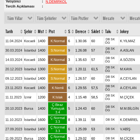
Yetiştirici
N.DEMİRKOL
Tercih Açıklaması
Tüm Yıllar
Tüm Şehirler
Tüm Pistler
Mesafe
Mesaf
Tarih
Şehir
Msf
Pist
S
Derece
Sıklet
Takı
Jokey
DB
SK
11.04.2024
Kocaeli
1400
K:Normal
6
1.30.06
60
K.YILMAZ
ÖG
DB
SK
30.03.2024
İstanbul
1400
S:Normal
9
1.26.08
57
A.ASLAN
ÖG
DB
SK
14.03.2024
Kocaeli
1500
K:Normal
3
1.35.63
57
A.SÖZEN
ÖG
DB
SK
20.12.2023
İstanbul
1300
S:Normal
10
1.20.11
61,5
M.KAYA
ÖG
DB
SK
09.12.2023
İstanbul
1400
S:Normal
7
1.26.57
60
A.CEYLAN
ÖG
DB
SK
23.11.2023
Kocaeli
1400
K:Nemli
6
1.29.55
57,5
A.CEYLAN
ÖG
DB
SK
11.11.2023
İzmir
1200
K:Islak
4
1.15.48
58,5
M.ÇİÇEK
ÖG
Ç:Biraz
DB
SK
20.10.2023
Bursa
1400
Yumuşak
5
1.24.43
60
M.M.BİLGİN
ÖG
3.4
Ç:Normal
11.10.2023
İstanbul
1600
8
1.39.11
58
DB
SK
K.DEMİREL
3.3
Ç:Normal
27.09.2023
İstanbul
1400
6
1.25.09
53
DB
SK
V.ABİŞ
3.3
Ç:Normal
11.09.2023
Bursa
1500
5
1.29.02
60
DB
SK
M.ÇİÇEK