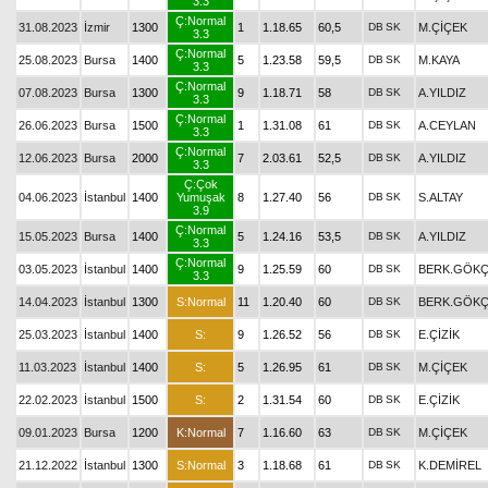
3.3
Ç:Normal
31.08.2023
İzmir
1300
1
1.18.65
60,5
DB
SK
M.ÇİÇEK
3.3
Ç:Normal
25.08.2023
Bursa
1400
5
1.23.58
59,5
DB
SK
M.KAYA
3.3
Ç:Normal
07.08.2023
Bursa
1300
9
1.18.71
58
DB
SK
A.YILDIZ
3.3
Ç:Normal
26.06.2023
Bursa
1500
1
1.31.08
61
DB
SK
A.CEYLAN
3.3
Ç:Normal
12.06.2023
Bursa
2000
7
2.03.61
52,5
DB
SK
A.YILDIZ
3.3
Ç:Çok
04.06.2023
İstanbul
1400
Yumuşak
8
1.27.40
56
DB
SK
S.ALTAY
3.9
Ç:Normal
15.05.2023
Bursa
1400
5
1.24.16
53,5
DB
SK
A.YILDIZ
3.3
Ç:Normal
03.05.2023
İstanbul
1400
9
1.25.59
60
DB
SK
BERK.GÖK
3.3
14.04.2023
İstanbul
1300
S:Normal
11
1.20.40
60
DB
SK
BERK.GÖK
25.03.2023
İstanbul
1400
S:
9
1.26.52
56
DB
SK
E.ÇİZİK
11.03.2023
İstanbul
1400
S:
5
1.26.95
61
DB
SK
M.ÇİÇEK
22.02.2023
İstanbul
1500
S:
2
1.31.54
60
DB
SK
E.ÇİZİK
09.01.2023
Bursa
1200
K:Normal
7
1.16.60
63
DB
SK
M.ÇİÇEK
21.12.2022
İstanbul
1300
S:Normal
3
1.18.68
61
DB
SK
K.DEMİREL