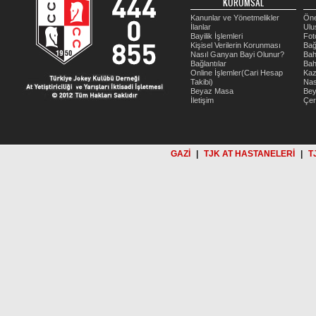
KURUMSAL
Kanunlar ve Yönetmelikler
Öne
İlanlar
Ulu
Bayilik İşlemleri
Fot
Kişisel Verilerin Korunması
Bağ
Nasıl Ganyan Bayi Olunur?
Bah
Bağlantılar
Bah
Online İşlemler(Cari Hesap
Kaz
Takibi)
Nas
Beyaz Masa
Be
İletişim
Çer
GAZİ
|
TJK AT HASTANELERİ
|
T