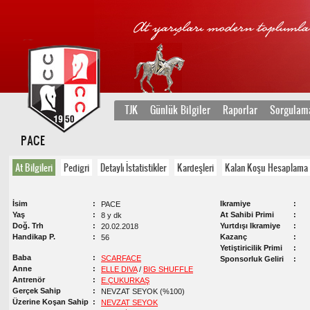
TJK
Günlük Bilgiler
Raporlar
Sorgulam
PACE
At Bilgileri
Pedigri
Detaylı İstatistikler
Kardeşleri
Kalan Koşu Hesaplama
İsim
Ikramiye
PACE
Yaş
At Sahibi Primi
8 y dk
Doğ. Trh
Yurtdışı Ikramiye
20.02.2018
Handikap P.
Kazanç
56
Yetiştiricilik Primi
Baba
SCARFACE
Sponsorluk Geliri
Anne
ELLE DIVA
/
BIG SHUFFLE
Antrenör
E.ÇUKURKAŞ
Gerçek Sahip
NEVZAT SEYOK (%100)
Üzerine Koşan Sahip
NEVZAT SEYOK