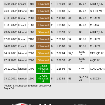
05.04.2022
Kocaeli
1400
K:Normal
1
1.28.23
61,5
DB
SK
A.KURŞUN
26.03.2022
İstanbul
1400
K:Normal
5
1.30.83
50
DB
SK
SEF.DEMİR
21.03.2022
Bursa
2000
K:Normal
6
2.13.88
61
DB
SK
M.KAYİŞ
01.03.2022
Kocaeli
1500
K:Normal
2
1.33.68
59
DB
SK
M.KAYA
23.02.2022
İstanbul
1500
S:Normal
6
1.33.99
58
SK
A.KURŞUN
17.01.2022
Bursa
2100
K:Normal
4
2.21.00
54
DB
SK
M.KAYİŞ
04.01.2022
Kocaeli
1200
K:Normal
6
1.15.88
57
DB
SK
M.KAYİŞ
KG
K
04.12.2021
İstanbul
2000
S:Normal
8
2.07.84
54,5
MER.ÇELİK
DB
KG
K
27.11.2021
İstanbul
2000
S:Normal
6
2.09.33
60
A.ÇELİK
DB
Ç:Çok
20.10.2021
İstanbul
1400
Yumuşak
7
1.26.96
57
K
BB
G.KOCAKAY
3.9
Ç:Çok
SKG
SK
03.10.2021
İstanbul
1200
Yumuşak
5
1.12.52
55
A.SÖZEN
BB
4
Toplam 63 sonuçtan 50 tanesi gösteriliyor
Başa Dön