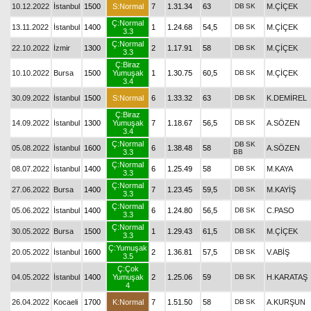
10.12.2022
İstanbul
1500
S:Normal
7
1.31.34
63
DB
SK
M.ÇİÇEK
Ç:Normal
13.11.2022
İstanbul
1400
1
1.24.68
54,5
DB
SK
M.ÇİÇEK
3.3
Ç:Normal
22.10.2022
İzmir
1300
2
1.17.91
58
DB
SK
M.ÇİÇEK
3.3
Ç:Biraz
10.10.2022
Bursa
1500
Yumuşak
1
1.30.75
60,5
DB
SK
M.ÇİÇEK
3.4
30.09.2022
İstanbul
1500
S:Normal
6
1.33.32
63
DB
SK
K.DEMİREL
Ç:Biraz
14.09.2022
İstanbul
1300
Yumuşak
7
1.18.67
56,5
DB
SK
A.SÖZEN
3.4
Ç:Normal
DB
SK
05.08.2022
İstanbul
1600
6
1.38.48
58
A.SÖZEN
3.3
BB
Ç:Normal
08.07.2022
İstanbul
1400
6
1.25.49
58
DB
SK
M.KAYA
3.3
Ç:Normal
27.06.2022
Bursa
1400
7
1.23.45
59,5
DB
SK
M.KAYİŞ
3.3
Ç:Normal
05.06.2022
İstanbul
1400
6
1.24.80
56,5
DB
SK
C.PASO
3.3
Ç:Normal
30.05.2022
Bursa
1500
1
1.29.43
61,5
DB
SK
M.ÇİÇEK
3.3
Ç:Yumuşak
20.05.2022
İstanbul
1600
2
1.36.81
57,5
DB
SK
V.ABİŞ
3.5
Ç:Çok
04.05.2022
İstanbul
1400
Yumuşak
2
1.25.06
59
DB
SK
H.KARATAŞ
4
26.04.2022
Kocaeli
1700
K:Normal
7
1.51.50
58
DB
SK
A.KURŞUN