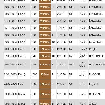
29.05.2024
Elazığ
1600
K:Normal
2
2.04.08
54,5
KG
SK
F.YARDIMCI
08.05.2024
Elazığ
1900
K:Normal
2
2.30.51
54
KG
SK
F.YARDIMCI
01.11.2023
Elazığ
1900
K:Normal
2.22.22
58,5
KG
SK
İ.AKYAVUZ
25.10.2023
Elazığ
1200
K:Normal
1.24.47
53,5
KG
SK
İ.AKYAVUZ
20.09.2023
Elazığ
1200
K:Normal
1
1.27.96
54
KG
SK
İ.AKYAVUZ
30.08.2023
Elazığ
1600
K:Normal
10
2.19.36
53
KG
SK
B.SARIDAL
23.08.2023
Elazığ
1800
K:Normal
8
2.24.10
55
KG
SK
M.IŞIK
KG
SK
07.08.2023
Elazığ
1700
K:Normal
10
2.22.00
55,5
H.ALTUNKILI
GKR
KG
K
26.04.2023
Elazığ
1200
K:Normal
7
1.35.61
56,5
H.ALTUNDA
GKR
KG
K
12.04.2023
Elazığ
1800
K:Sulu
7
2.33.76
54
M.AVŞAR
GKR
24.02.2023
İzmir
1900
K:Normal
8
2.27.77
53
KG
K
E.ÇİZİK
30.01.2023
Bursa
1200
K:Normal
6
1.25.88
54
KG
K
U.LEVENT
23.01.2023
Bursa
1800
K:Normal
11
2.17.76
50,5
KG
K
A.İNCİ