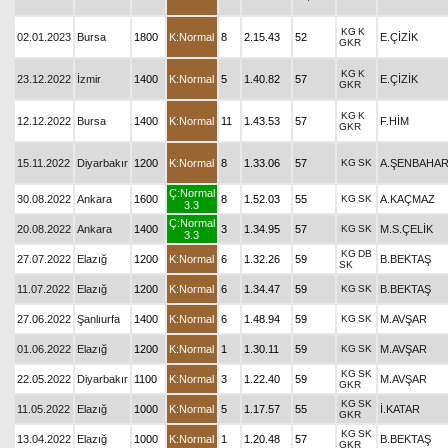
KG
K
02.01.2023
Bursa
1800
K:Normal
8
2.15.43
52
E.ÇİZİK
GKR
KG
K
23.12.2022
İzmir
1400
K:Normal
5
1.40.82
57
E.ÇİZİK
GKR
KG
K
12.12.2022
Bursa
1400
K:Normal
11
1.43.53
57
F.HİM
GKR
15.11.2022
Diyarbakır
1200
K:Normal
8
1.33.06
57
KG
SK
A.ŞENBAHA
Ç:Normal
30.08.2022
Ankara
1600
8
1.52.03
55
KG
SK
A.KAÇMAZ
3.3
Ç:Normal
20.08.2022
Ankara
1400
3
1.34.95
57
KG
SK
M.S.ÇELİK
3.3
KG
DB
27.07.2022
Elazığ
1200
K:Normal
6
1.32.26
59
B.BEKTAŞ
SK
11.07.2022
Elazığ
1200
K:Normal
6
1.34.47
59
KG
SK
B.BEKTAŞ
27.06.2022
Şanlıurfa
1400
K:Normal
6
1.48.94
59
KG
SK
M.AVŞAR
01.06.2022
Elazığ
1200
K:Normal
1
1.30.11
59
KG
SK
M.AVŞAR
KG
SK
22.05.2022
Diyarbakır
1100
K:Normal
3
1.22.40
59
M.AVŞAR
GKR
KG
SK
11.05.2022
Elazığ
1000
K:Normal
5
1.17.57
55
İ.KATAR
GKR
KG
SK
13.04.2022
Elazığ
1000
K:Normal
1
1.20.48
57
B.BEKTAŞ
GKR