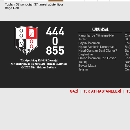
Toplam 37 sonuçtan 37 tanesi gösteriliyor
Başa Dön
KURUMSAL
Kanunlar ve Yönetmelikler
Öne
İlanlar
Ulu
Bayilik İşlemleri
Fot
Kişisel Verilerin Korunması
Bağ
Nasıl Ganyan Bayi Olunur?
Bah
Bağlantılar
Bah
Online İşlemler(Cari Hesap
Kaz
Takibi)
Nas
Beyaz Masa
Be
İletişim
Çer
GAZİ
|
TJK AT HASTANELERİ
|
T