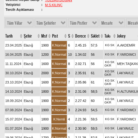
YOLDAŞ DOĞAN
Yetiştirici
M.S.KILINÇ
Tercih Açıklaması
Tüm Yıllar
Tüm Şehirler
Tüm Pistler
Mesafe
Mesaf
Tarih
Şehir
Msf
Pist
S
Derece
Sıklet
Takı
Jokey
23.04.2025
Elazığ
1900
K:Normal
6
2.45.15
57,5
KG
SK
A.AKDEMİR
16.04.2025
Elazığ
1200
K:Normal
10
1.34.02
56
KG
SK
F.YARDIMCI
KG
SK
11.11.2024
Elazığ
1600
K:Normal
8
2.02.71
56
MEH.TAŞKAY
GKR
KG
SK
30.10.2024
Elazığ
2000
K:Normal
3
2.35.91
61
İ.AKYAVUZ
GKR
KG
SK
23.10.2024
Elazığ
1600
K:Normal
7
2.05.86
61
İ.AKYAVUZ
GKR
KG
SK
14.10.2024
Elazığ
1800
K:Normal
9
2.31.06
58,5
H.ALTUNKILI
GKR
KG
SK
18.09.2024
Elazığ
1900
K:Normal
2
2.27.42
60
İ.AKYAVUZ
GKR
07.08.2024
Elazığ
1900
K:Normal
3
2.24.93
54,5
KG
SK
F.YARDIMCI
15.07.2024
Elazığ
1800
K:Nemli
4
2.21.36
59,5
KG
SK
F.YARDIMCI
01.07.2024
Elazığ
1900
K:Normal
4
2.30.90
59,5
KG
SK
İ.AKYAVUZ
19.06.2024
Elazığ
1700
K:Normal
1
2.11.28
52,5
KG
SK
İ.AKYAVUZ