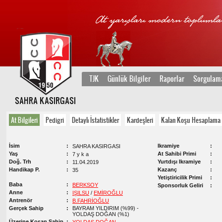
TJK
Günlük Bilgiler
Raporlar
Sorgulam
SAHRA KASIRGASI
At Bilgileri
Pedigri
Detaylı İstatistikler
Kardeşleri
Kalan Koşu Hesaplama
İsim
Ikramiye
SAHRA KASIRGASI
Yaş
At Sahibi Primi
7 y k a
Doğ. Trh
Yurtdışı Ikramiye
11.04.2019
Handikap P.
Kazanç
35
Yetiştiricilik Primi
Baba
BERKSOY
Sponsorluk Geliri
Anne
IŞILSU
/
EMİROĞLU
Antrenör
B.FAHRİOĞLU
Gerçek Sahip
BAYRAM YILDIRIM (%99) -
YOLDAŞ DOĞAN (%1)
Üzerine Koşan Sahip