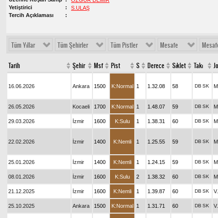
ÖZGÜR DEMİR
Yetiştirici
S.ULAŞ
Tercih Açıklaması
Tüm Yıllar
Tüm Şehirler
Tüm Pistler
Mesafe
Mesaf
Tarih
Şehir
Msf
Pist
S
Derece
Sıklet
Takı
J
16.06.2026
Ankara
1500
K:Normal
1
1.32.08
58
DB
SK
M
26.05.2026
Kocaeli
1700
K:Normal
1
1.48.07
59
DB
SK
M
29.03.2026
İzmir
1600
K:Sulu
1
1.38.31
60
DB
SK
M
22.02.2026
İzmir
1400
K:Nemli
1
1.25.55
59
DB
SK
M
25.01.2026
İzmir
1400
K:Nemli
1
1.24.15
59
DB
SK
M
08.01.2026
İzmir
1600
K:Sulu
2
1.38.32
60
DB
SK
M
21.12.2025
İzmir
1600
K:Nemli
1
1.39.87
60
DB
SK
V
25.10.2025
Ankara
1500
K:Normal
1
1.31.71
60
DB
SK
V