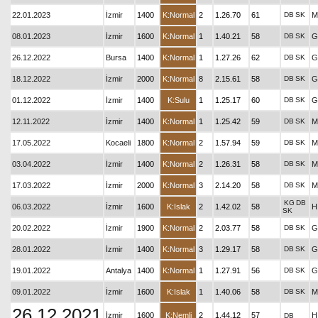
22.01.2023
İzmir
1400
K:Normal
2
1.26.70
61
DB
SK
M
08.01.2023
İzmir
1600
K:Normal
1
1.40.21
58
DB
SK
G
26.12.2022
Bursa
1400
K:Normal
1
1.27.26
62
DB
SK
G
18.12.2022
İzmir
2000
K:Normal
8
2.15.61
58
DB
SK
G
01.12.2022
İzmir
1400
K:Sulu
1
1.25.17
60
DB
SK
G
12.11.2022
İzmir
1400
K:Normal
1
1.25.42
59
DB
SK
M
17.05.2022
Kocaeli
1800
K:Normal
2
1.57.94
59
DB
SK
M
03.04.2022
İzmir
1400
K:Normal
2
1.26.31
58
DB
SK
M
17.03.2022
İzmir
2000
K:Normal
3
2.14.20
58
DB
SK
M
KG
DB
06.03.2022
İzmir
1600
K:Islak
2
1.42.02
58
H
SK
20.02.2022
İzmir
1900
K:Normal
2
2.03.77
58
DB
SK
G
28.01.2022
İzmir
1400
K:Normal
3
1.29.17
58
DB
SK
G
19.01.2022
Antalya
1400
K:Normal
1
1.27.91
56
DB
SK
G
09.01.2022
İzmir
1600
K:Islak
1
1.40.06
58
DB
SK
M
26.12.2021
İzmir
1600
K:Nemli
2
1.44.12
57
H
DB