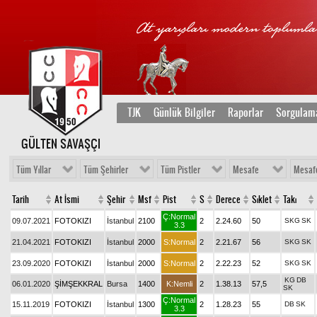
TJK
Günlük Bilgiler
Raporlar
Sorgulam
GÜLTEN SAVAŞÇI
Tüm Yıllar
Tüm Şehirler
Tüm Pistler
Mesafe
Mesaf
Tarih
At İsmi
Şehir
Msf
Pist
S
Derece
Sıklet
Takı
Ç:Normal
09.07.2021
FOTOKIZI
İstanbul
2100
2
2.24.60
50
SKG
SK
3.3
21.04.2021
FOTOKIZI
İstanbul
2000
S:Normal
2
2.21.67
56
SKG
SK
23.09.2020
FOTOKIZI
İstanbul
2000
S:Normal
2
2.22.23
52
SKG
SK
KG
DB
06.01.2020
ŞİMŞEKKRAL
Bursa
1400
K:Nemli
2
1.38.13
57,5
SK
Ç:Normal
15.11.2019
FOTOKIZI
İstanbul
1300
2
1.28.23
55
DB
SK
3.3