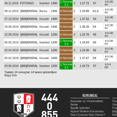
Ç:Normal
KG
DB
08.11.2019
FOTOKIZI
İstanbul
1300
2
1.27.72
57
3.3
SK
KG
DB
08.11.2019
ŞİMŞEKKRAL
Bursa
1300
K:Normal
2
1.29.88
61,5
SK
KG
DB
07.10.2019
ŞİMŞEKKRAL
Kocaeli
1400
K:Normal
2
1.37.02
53
SK
KG
DB
29.08.2019
ŞİMŞEKKRAL
Kocaeli
1400
K:Normal
2
1.36.26
54
SK
KG
DB
22.08.2019
ŞİMŞEKKRAL
Kocaeli
1200
K:Normal
2
1.22.76
59
SK
Ç:Normal
KG
DB
05.05.2019
ŞİMŞEKKRAL
İstanbul
1200
2
1.19.63
60
3.3
SK
KG
DB
02.04.2019
ŞİMŞEKKRAL
Kocaeli
1200
K:Normal
2
1.23.30
56
SK
KG
DB
05.02.2019
ŞİMŞEKKRAL
Kocaeli
1400
K:Normal
2
1.37.67
59
SK
Ç:Normal
KG
K
03.06.2018
ŞİMŞEKKRAL
İstanbul
1200
2
1.19.73
57
3.3
DB
Toplam 14 sonuçtan 14 tanesi gösteriliyor
Başa Dön
KURUMSAL
Kanunlar ve Yönetmelikler
Öne
İlanlar
Ulu
Bayilik İşlemleri
Fot
Kişisel Verilerin Korunması
Bağ
Nasıl Ganyan Bayi Olunur?
Bah