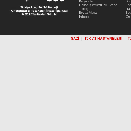
Bağlantılar
Bah
Online İşlemler(Cari Hesap
Kaz
Takibi)
Nas
Beyaz Masa
Be
İletişim
Çer
GAZİ
|
TJK AT HASTANELERİ
|
T