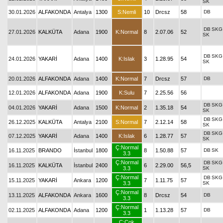
SK
30.01.2026
ALFAKONDA
Antalya
1300
S:Nemli
10
Drcsz
58
DB
DB
SKG
27.01.2026
KALKÜTA
Adana
1900
K:Normal
8
2.07.06
52
SK
DB
SKG
24.01.2026
YAKARİ
Adana
1400
K:Islak
3
1.28.95
54
SK
20.01.2026
ALFAKONDA
Adana
1400
K:Normal
7
Drcsz
57
DB
12.01.2026
ALFAKONDA
Adana
1900
K:Sulu
7
2.25.56
56
DB
SKG
04.01.2026
YAKARİ
Adana
1500
K:Normal
2
1.35.18
54
SK
DB
SKG
26.12.2025
KALKÜTA
Antalya
2100
S:Normal
7
2.12.14
58
SK
DB
SKG
07.12.2025
YAKARİ
Adana
1400
K:Islak
6
1.28.77
57
SK
Ç:Normal
16.11.2025
BRANDO
İstanbul
1800
8
1.50.88
57
DB
SK
3.3
Ç:Normal
DB
SKG
16.11.2025
KALKÜTA
İstanbul
2400
6
2.29.00
56,5
3.3
SK
Ç:Normal
DB
SKG
15.11.2025
YAKARİ
Ankara
1200
7
1.11.75
57
3.3
SK
Ç:Normal
13.11.2025
ALFAKONDA
Ankara
1600
8
Drcsz
54
DB
3.3
Ç:Normal
02.11.2025
ALFAKONDA
Adana
1200
1
1.13.28
57
DB
3.3
Ç:Çok