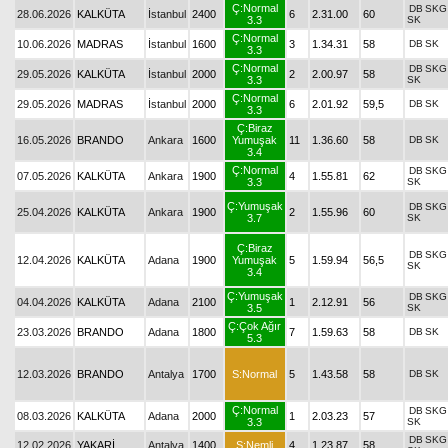
Ç:Normal
DB
SKG
28.06.2026
KALKÜTA
İstanbul
2400
6
2.31.00
60
3.3
SK
Ç:Normal
10.06.2026
MADRAS
İstanbul
1600
3
1.34.31
58
DB
SK
3.3
Ç:Normal
DB
SKG
29.05.2026
KALKÜTA
İstanbul
2000
2
2.00.97
58
3.3
SK
Ç:Normal
29.05.2026
MADRAS
İstanbul
2000
6
2.01.92
59,5
DB
SK
3.3
Ç:Biraz
16.05.2026
BRANDO
Ankara
1600
Yumuşak
11
1.36.60
58
DB
SK
3.4
Ç:Normal
DB
SKG
07.05.2026
KALKÜTA
Ankara
1900
4
1.55.81
62
3.3
SK
Ç:Yumuşak
DB
SKG
25.04.2026
KALKÜTA
Ankara
1900
2
1.55.96
60
3.7
SK
Ç:Biraz
DB
SKG
12.04.2026
KALKÜTA
Adana
1900
Yumuşak
5
1.59.94
56,5
SK
3.4
Ç:Yumuşak
DB
SKG
04.04.2026
KALKÜTA
Adana
2100
1
2.12.91
56
3.5
SK
Ç:Çok Ağır
23.03.2026
BRANDO
Adana
1800
7
1.59.63
58
DB
SK
5.3
12.03.2026
BRANDO
Antalya
1700
S:Normal
5
1.43.58
58
DB
SK
Ç:Normal
DB
SKG
08.03.2026
KALKÜTA
Adana
2000
1
2.03.23
57
3.3
SK
DB
SKG
12.02.2026
YAKARİ
Antalya
1400
S:Nemli
4
1.23.87
58