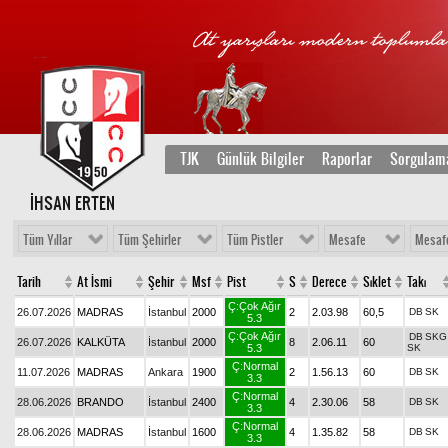
TJK
Günlük Bilgiler
Raporlar
Sorgulam
İHSAN ERTEN
Tüm Yıllar
Tüm Şehirler
Tüm Pistler
Mesafe
Mesaf
Tarih
At İsmi
Şehir
Msf
Pist
S
Derece
Sıklet
Takı
Ç:Çok Ağır
26.07.2026
MADRAS
İstanbul
2000
2
2.03.98
60,5
DB
SK
5.3
Ç:Çok Ağır
DB
SKG
26.07.2026
KALKÜTA
İstanbul
2000
8
2.06.11
60
5.3
SK
Ç:Normal
11.07.2026
MADRAS
Ankara
1900
2
1.56.13
60
DB
SK
3.3
Ç:Normal
28.06.2026
BRANDO
İstanbul
2400
4
2.30.06
58
DB
SK
3.3
Ç:Normal
28.06.2026
MADRAS
İstanbul
1600
4
1.35.82
58
DB
SK
3.3