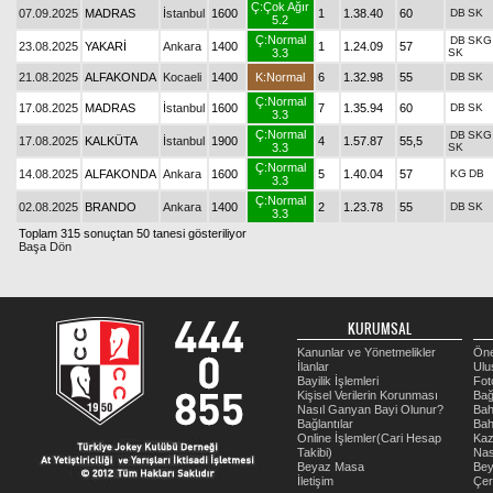
Ç:Çok Ağır
07.09.2025
MADRAS
İstanbul
1600
1
1.38.40
60
DB
SK
5.2
Ç:Normal
DB
SKG
23.08.2025
YAKARİ
Ankara
1400
1
1.24.09
57
3.3
SK
21.08.2025
ALFAKONDA
Kocaeli
1400
K:Normal
6
1.32.98
55
DB
SK
Ç:Normal
17.08.2025
MADRAS
İstanbul
1600
7
1.35.94
60
DB
SK
3.3
Ç:Normal
DB
SKG
17.08.2025
KALKÜTA
İstanbul
1900
4
1.57.87
55,5
3.3
SK
Ç:Normal
14.08.2025
ALFAKONDA
Ankara
1600
5
1.40.04
57
KG
DB
3.3
Ç:Normal
02.08.2025
BRANDO
Ankara
1400
2
1.23.78
55
DB
SK
3.3
Toplam 315 sonuçtan 50 tanesi gösteriliyor
Başa Dön
KURUMSAL
Kanunlar ve Yönetmelikler
Öne
İlanlar
Ulu
Bayilik İşlemleri
Fot
Kişisel Verilerin Korunması
Bağ
Nasıl Ganyan Bayi Olunur?
Bah
Bağlantılar
Bah
Online İşlemler(Cari Hesap
Kaz
Takibi)
Nas
Beyaz Masa
Be
İletişim
Çer