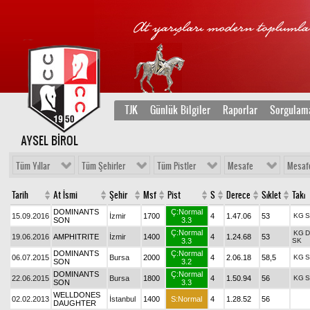
TJK
Günlük Bilgiler
Raporlar
Sorgulam
AYSEL BİROL
Tüm Yıllar
Tüm Şehirler
Tüm Pistler
Mesafe
Mesaf
Tarih
At İsmi
Şehir
Msf
Pist
S
Derece
Sıklet
Takı
DOMINANTS
Ç:Normal
15.09.2016
İzmir
1700
4
1.47.06
53
KG
S
SON
3.3
Ç:Normal
KG
D
19.06.2016
AMPHITRITE
İzmir
1400
4
1.24.68
53
3.3
SK
DOMINANTS
Ç:Normal
06.07.2015
Bursa
2000
4
2.06.18
58,5
KG
S
SON
3.2
DOMINANTS
Ç:Normal
22.06.2015
Bursa
1800
4
1.50.94
56
KG
S
SON
3.3
WELLDONES
02.02.2013
İstanbul
1400
S:Normal
4
1.28.52
56
DAUGHTER