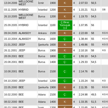
WELLDONE
13.04.2006
İzmir
1900
K:
4
2.07.53
56,5
WEST
03.11.2005
HYBRID
İstanbul
1200
K:
4
1.15.21
51,5
DB
WELLDONE
26.10.2005
Bursa
1200
K:
4
1.19.70
54,5
WEST
Ç:Biraz
25.09.2005
HYBRID
İstanbul
1100
Yumuşak
4
1.07.95
56
3.4
09.04.2005
ALANSOY
Ankara
2100
K:
4
2.22.69
58
KG
K
15.10.2004
ALANSOY
Bursa
1600
Ç:
4
1.38.44
55
KG
K
21.01.2002
JEEP
Şanlıurfa
1600
K:
4
1.49.86
55
KG
D
26.11.2001
JEEP
Bursa
1900
K:
4
2.10.16
58
KG
28.09.2001
BEE
Bursa
1800
Ç:
4
1.55.10
54,5
20.08.2001
BEE
Bursa
1400
Ç:
4
1.29.33
54,5
10.08.2001
BEE
Bursa
2100
Ç:
4
2.14.76
60
04.10.2000
JEEP
İstanbul
1200
Ç:
4
1.15.24
56
KG
22.05.2000
BEE
Şanlıurfa
1900
K:
4
2.11.35
55
KG
K
16.02.2000
BEE
Adana
2100
Ç:
4
2.24.98
49,5
KG
K
08.02.2000
BEE
Adana
1400
K:
4
1.33.35
51,5
KG
K
05.03.1999
BEE
İzmir
1200
K:
4
1.15.65
56,5
KG
K