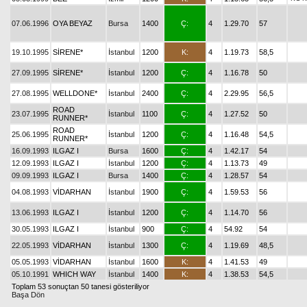
07.06.1996
OYA BEYAZ
Bursa
1400
Ç:
4
1.29.70
57
19.10.1995
SİRENE*
İstanbul
1200
K:
4
1.19.73
58,5
27.09.1995
SİRENE*
İstanbul
1200
Ç:
4
1.16.78
50
27.08.1995
WELLDONE*
İstanbul
2400
Ç:
4
2.29.95
56,5
ROAD
23.07.1995
İstanbul
1100
Ç:
4
1.27.52
50
RUNNER*
ROAD
25.06.1995
İstanbul
1200
Ç:
4
1.16.48
54,5
RUNNER*
16.09.1993
ILGAZ I
Bursa
1600
Ç:
4
1.42.17
54
12.09.1993
ILGAZ I
İstanbul
1200
Ç:
4
1.13.73
49
09.09.1993
ILGAZ I
Bursa
1400
Ç:
4
1.28.57
54
04.08.1993
VİDARHAN
İstanbul
1900
Ç:
4
1.59.53
56
13.06.1993
ILGAZ I
İstanbul
1200
Ç:
4
1.14.70
56
30.05.1993
ILGAZ I
İstanbul
900
Ç:
4
54.92
54
22.05.1993
VİDARHAN
İstanbul
1300
Ç:
4
1.19.69
48,5
05.05.1993
VİDARHAN
İstanbul
1600
K:
4
1.41.53
49
05.10.1991
WHICH WAY
İstanbul
1400
K:
4
1.38.53
54,5
Toplam 53 sonuçtan 50 tanesi gösteriliyor
Başa Dön