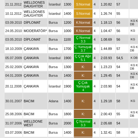
WELLDONES
21.11.2012
İstanbul
1300
S:Normal
4
1.20.82
57
DAUGHTER
WELLDONES
10.11.2012
İstanbul
1400
S:Normal
4
1.26.74
55
DAUGHTER
KG
K
03.09.2010
DİPLOMAT
Bursa
1200
K:Normal
4
1.18.13
56
DB
24.05.2010
MODERATÖR*
Bursa
1000
K:Normal
4
1.04.47
56
KG
Ç:Normal
03.05.2010
DİPLOMAT
Bursa
1100
4
1.08.69
56
KG
3.3
Ç:Yumuşak
KG
K
18.10.2009
ÇANKAYA
Bursa
1700
4
1.44.89
57
3.7
DB
Ç:Çok Ağır
05.07.2009
ÇANKAYA
İstanbul
1900
4
2.03.93
54,5
K
DB
5.1
KG
K
25.02.2009
ÇANKAYA
Bursa
1300
K:
4
1.23.23
54
DB
KG
K
04.01.2009
ÇANKAYA
Bursa
1400
K:
4
1.29.45
54
DB
Ç:Çok
KG
K
20.11.2008
ÇANKAYA
İstanbul
1900
Yumuşak
4
2.03.90
54
DB
4
30.01.2007
BACIM
Adana
1400
K:
4
1.29.18
58
KG
KG
K
25.08.2006
BACIM
Bursa
1800
K:
4
2.00.43
55
DB
WELLDONE
Ç:Normal
31.07.2006
Bursa
2000
4
2.05.68
54
WEST
3.3
03.07.2006
BACIM
Bursa
1400
K:
4
1.32.41
58
DB