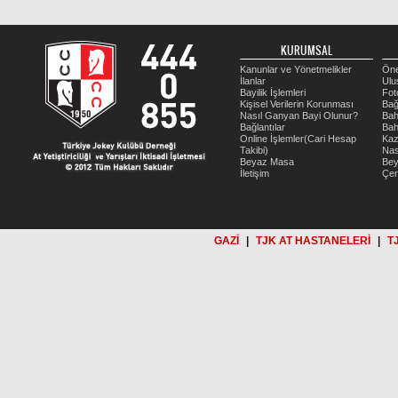
KURUMSAL
Kanunlar ve Yönetmelikler
Öne
İlanlar
Ulu
Bayilik İşlemleri
Fot
Kişisel Verilerin Korunması
Bağ
Nasıl Ganyan Bayi Olunur?
Bah
Bağlantılar
Bah
Online İşlemler(Cari Hesap
Kaz
Takibi)
Nas
Beyaz Masa
Be
İletişim
Çer
GAZİ
|
TJK AT HASTANELERİ
|
T