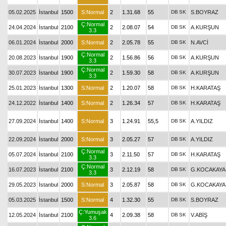
05.02.2025
İstanbul
1500
S:Normal
2
1.31.68
55
DB
SK
S.BOYRAZ
Ç:Normal
24.04.2024
İstanbul
2100
2
2.08.07
54
DB
SK
A.KURŞUN
3.3
06.01.2024
İstanbul
2000
S:Normal
2
2.05.78
55
DB
SK
N.AVCİ
Ç:Normal
20.08.2023
İstanbul
1900
2
1.56.86
56
DB
SK
A.KURŞUN
3.3
Ç:Normal
30.07.2023
İstanbul
1900
2
1.59.30
58
DB
SK
A.KURŞUN
3.3
25.01.2023
İstanbul
1300
S:Normal
2
1.20.07
58
DB
SK
H.KARATAŞ
24.12.2022
İstanbul
1400
S:Normal
2
1.26.34
57
DB
SK
H.KARATAŞ
27.09.2024
İstanbul
1400
S:Normal
3
1.24.91
55,5
DB
SK
A.YILDIZ
22.09.2024
İstanbul
2000
S:Normal
3
2.05.27
57
DB
SK
A.YILDIZ
Ç:Normal
05.07.2024
İstanbul
2100
3
2.11.50
57
DB
SK
H.KARATAŞ
3.3
Ç:Normal
16.07.2023
İstanbul
2100
3
2.12.19
58
DB
SK
G.KOCAKAYA
3.3
29.05.2023
İstanbul
2000
S:Normal
3
2.05.87
58
DB
SK
G.KOCAKAYA
05.03.2025
İstanbul
1500
S:Normal
4
1.32.30
55
DB
SK
S.BOYRAZ
Ç:Yumuşak
12.05.2024
İstanbul
2100
4
2.09.38
58
DB
SK
V.ABİŞ
3.6