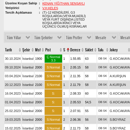
Üzerine Koşan Sahip
KENAN YİĞİTHAN ŞENŞAYLI
Yetiştirici
V.H.KELEŞ
Tercih Açıklaması
(T)-12 KENDİLERİ, G3
KOŞULARDA (VEYA MUADİLİ)
VEYA YURT DIŞINDA LİSTED
KOŞULARDA İKİNCİ VEYA
ÜÇÜNCÜ OLMUŞ KISRAKLAR
Tüm Yıllar
Tüm Şehirler
Tüm Pistler
Mesafe
Mesaf
Tarih
Şehir
Msf
Pist
S
Derece
Sıklet
Takı
Jokey
Ç:Normal
30.10.2024
İstanbul
1900
1
1.55.85
63
DB
SK
G.KOCAKAYA
3.3
09.10.2024
İstanbul
2000
S:Normal
1
2.05.15
58
DB
SK
G.KOCAKAYA
03.04.2024
İstanbul
2100
S:Normal
1
2.11.35
58
DB
SK
A.KURŞUN
20.12.2023
İstanbul
2100
S:Normal
1
2.11.79
58
DB
SK
A.KURŞUN
16.04.2023
İstanbul
2000
S:
1
2.08.33
60
DB
SK
G.KOCAKAYA
01.04.2023
İstanbul
2000
S:
1
2.05.53
54,5
DB
SK
G.KOCAKAYA
25.02.2023
İstanbul
2000
S:
1
2.07.91
55
DB
SK
G.KOCAKAYA
19.03.2025
İstanbul
2000
S:Normal
2
2.06.36
56
DB
SK
S.BOYRAZ
15.02.2025
İstanbul
2100
S:Normal
2
2.11.73
58
DB
SK
S.BOYRAZ