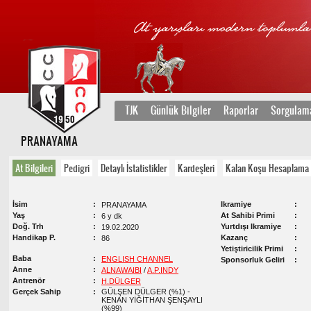
TJK
Günlük Bilgiler
Raporlar
Sorgulam
PRANAYAMA
At Bilgileri
Pedigri
Detaylı İstatistikler
Kardeşleri
Kalan Koşu Hesaplama
İsim
Ikramiye
PRANAYAMA
Yaş
At Sahibi Primi
6 y dk
Doğ. Trh
Yurtdışı Ikramiye
19.02.2020
Handikap P.
Kazanç
86
Yetiştiricilik Primi
Baba
ENGLISH CHANNEL
Sponsorluk Geliri
Anne
ALNAWAIBI
/
A.P.INDY
Antrenör
H.DÜLGER
Gerçek Sahip
GÜLŞEN DÜLGER (%1) -
KENAN YİĞİTHAN ŞENŞAYLI
(%99)