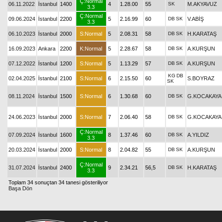
Ç:Normal
06.11.2022
İstanbul
1400
4
1.28.00
55
SK
M.AKYAVUZ
3.3
Ç:Normal
09.06.2024
İstanbul
2200
5
2.16.99
60
DB
SK
V.ABİŞ
3.3
06.10.2023
İstanbul
2000
S:Normal
5
2.08.31
58
DB
SK
H.KARATAŞ
16.09.2023
Ankara
2200
K:Normal
5
2.28.67
58
DB
SK
A.KURŞUN
07.12.2022
İstanbul
1200
S:Normal
5
1.13.29
57
DB
SK
A.KURŞUN
KG
DB
02.04.2025
İstanbul
2100
S:Normal
6
2.15.50
60
S.BOYRAZ
SK
08.11.2024
İstanbul
1500
S:Normal
6
1.30.68
60
DB
SK
G.KOCAKAYA
24.06.2023
İstanbul
2000
S:Normal
7
2.06.40
58
DB
SK
G.KOCAKAYA
Ç:Normal
07.09.2024
İstanbul
1600
8
1.37.46
60
DB
SK
A.YILDIZ
3.3
20.03.2024
İstanbul
2000
S:Normal
8
2.04.82
55
DB
SK
A.KURŞUN
Ç:Normal
31.07.2024
İstanbul
2400
9
2.34.21
56,5
DB
SK
H.KARATAŞ
3.3
Toplam 34 sonuçtan 34 tanesi gösteriliyor
Başa Dön