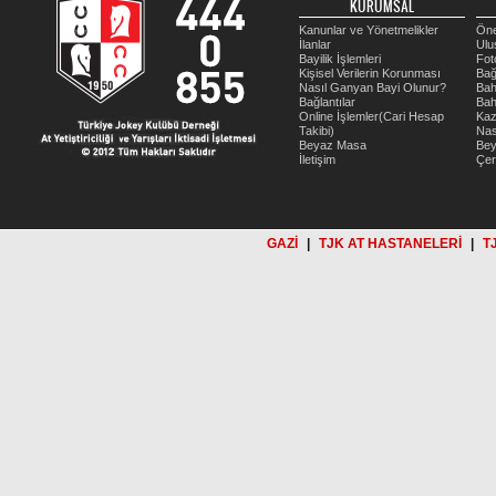
KURUMSAL
Kanunlar ve Yönetmelikler
Öne
İlanlar
Ulu
Bayilik İşlemleri
Fot
Kişisel Verilerin Korunması
Bağ
Nasıl Ganyan Bayi Olunur?
Bah
Bağlantılar
Bah
Online İşlemler(Cari Hesap
Kaz
Takibi)
Nas
Beyaz Masa
Be
İletişim
Çer
GAZİ
|
TJK AT HASTANELERİ
|
T