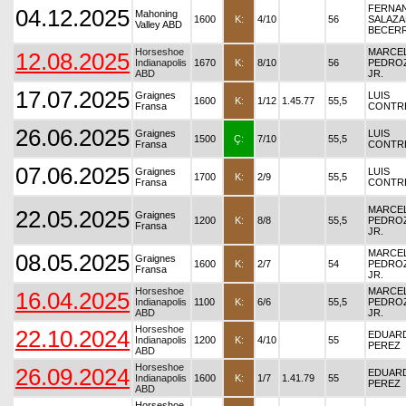
FERNA
04.12.2025
Mahoning
1600
K:
4/10
56
SALAZA
Valley ABD
BECER
Horseshoe
MARCE
12.08.2025
Indianapolis
1670
K:
8/10
56
PEDROZ
ABD
JR.
17.07.2025
Graignes
LUIS
1600
K:
1/12
1.45.77
55,5
Fransa
CONTR
26.06.2025
Graignes
LUIS
1500
Ç:
7/10
55,5
Fransa
CONTR
07.06.2025
Graignes
LUIS
1700
K:
2/9
55,5
Fransa
CONTR
MARCE
22.05.2025
Graignes
1200
K:
8/8
55,5
PEDROZ
Fransa
JR.
MARCE
08.05.2025
Graignes
1600
K:
2/7
54
PEDROZ
Fransa
JR.
Horseshoe
MARCE
16.04.2025
Indianapolis
1100
K:
6/6
55,5
PEDROZ
ABD
JR.
Horseshoe
22.10.2024
EDUARD
Indianapolis
1200
K:
4/10
55
PEREZ
ABD
Horseshoe
26.09.2024
EDUARD
Indianapolis
1600
K:
1/7
1.41.79
55
PEREZ
ABD
Horseshoe