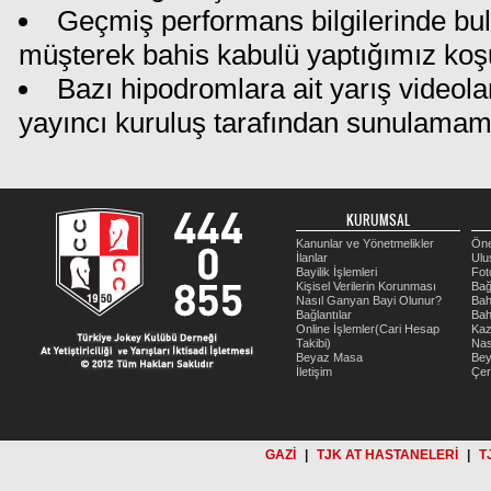
Geçmiş performans bilgilerinde bu
müşterek bahis kabulü yaptığımız koş
Bazı hipodromlara ait yarış videola
yayıncı kuruluş tarafından sunulamam
KURUMSAL
Kanunlar ve Yönetmelikler
Öne
İlanlar
Ulu
Bayilik İşlemleri
Fot
Kişisel Verilerin Korunması
Bağ
Nasıl Ganyan Bayi Olunur?
Bah
Bağlantılar
Bah
Online İşlemler(Cari Hesap
Kaz
Takibi)
Nas
Beyaz Masa
Be
İletişim
Çer
GAZİ
|
TJK AT HASTANELERİ
|
T