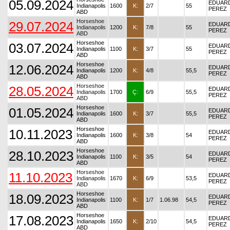
05.09.2024
EDUAR
Indianapolis
1600
K:
2/7
55
PEREZ
ABD
Horseshoe
29.07.2024
EDUARD
Indianapolis
1200
K:
7/8
55
PEREZ
ABD
Horseshoe
03.07.2024
EDUARD
Indianapolis
1100
K:
3/7
55
PEREZ
ABD
Horseshoe
12.06.2024
EDUAR
Indianapolis
1200
K:
4/8
55,5
PEREZ
ABD
Horseshoe
28.05.2024
EDUARD
Indianapolis
1700
Ç:
6/9
55,5
PEREZ
ABD
Horseshoe
01.05.2024
EDUAR
Indianapolis
1600
K:
3/7
55,5
PEREZ
ABD
Horseshoe
10.11.2023
EDUAR
Indianapolis
1600
K:
3/8
54
PEREZ
ABD
Horseshoe
28.10.2023
EDUAR
Indianapolis
1100
K:
3/5
54
PEREZ
ABD
Horseshoe
11.10.2023
EDUARD
Indianapolis
1670
K:
6/9
53,5
PEREZ
ABD
Horseshoe
18.09.2023
EDUARD
Indianapolis
1100
K:
1/7
1.06.98
54,5
PEREZ
ABD
Horseshoe
17.08.2023
EDUAR
Indianapolis
1650
K:
2/10
54,5
PEREZ
ABD