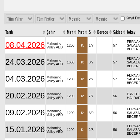
Kayıt D
Tüm Yıllar
Tüm Pistler
Mesafe
Mesafe
Tarih
Şehir
Msf
Pist
S
Derece
Sıklet
Jokey
FERNA
08.04.2026
Mahoning
1200
K:
1/7
57
SALAZA
Valley ABD
BECER
FERNA
24.03.2026
Mahoning
1600
K:
3/7
57
SALAZA
Valley ABD
BECER
FERNA
04.03.2026
Mahoning
1200
K:
2/7
57
SALAZA
Valley ABD
BECER
20.02.2026
Mahoning
DAVID J
1200
K:
7/7
56
Valley ABD
HALDA
FERNA
09.02.2026
Mahoning
1200
K:
3/9
56
SALAZA
Valley ABD
BECER
FERNA
15.01.2026
Mahoning
1200
K:
2/8
56
SALAZA
Valley ABD
BECER