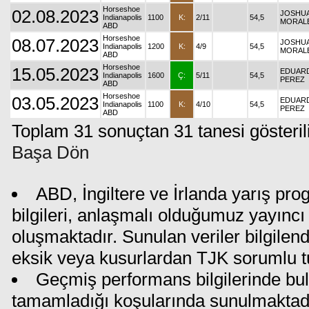
Horseshoe
02.08.2023
JOSHU
Indianapolis
1100
K:
2/11
54,5
MORAL
ABD
Horseshoe
08.07.2023
JOSHU
Indianapolis
1200
K:
4/9
54,5
MORAL
ABD
Horseshoe
15.05.2023
EDUAR
Indianapolis
1600
Ç:
5/11
54,5
PEREZ
ABD
Horseshoe
03.05.2023
EDUAR
Indianapolis
1100
K:
4/10
54,5
PEREZ
ABD
Toplam 31 sonuçtan 31 tanesi gösteril
Başa Dön
ABD, İngiltere ve İrlanda yarış pr
bilgileri, anlaşmalı olduğumuz yayıncı 
oluşmaktadır. Sunulan veriler bilgilen
eksik veya kusurlardan TJK sorumlu t
Geçmiş performans bilgilerinde bul
tamamladığı koşularında sunulmaktadı