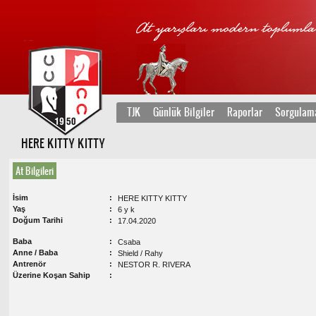
TJK
Günlük Bilgiler
Raporlar
Sorgulam
HERE KITTY KITTY
At Bilgileri
İsim
HERE KITTY KITTY
Yaş
6 y k
Doğum Tarihi
17.04.2020
Baba
Csaba
Anne / Baba
Shield / Rahy
Antrenör
NESTOR R. RIVERA
Üzerine Koşan Sahip