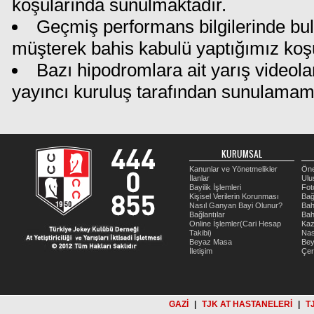
koşularında sunulmaktadır.
Geçmiş performans bilgilerinde bu
müşterek bahis kabulü yaptığımız koş
Bazı hipodromlara ait yarış videola
yayıncı kuruluş tarafından sunulamam
KURUMSAL
Kanunlar ve Yönetmelikler
Öne
İlanlar
Ulu
Bayilik İşlemleri
Fot
Kişisel Verilerin Korunması
Bağ
Nasıl Ganyan Bayi Olunur?
Bah
Bağlantılar
Bah
Online İşlemler(Cari Hesap
Kaz
Takibi)
Nas
Beyaz Masa
Be
İletişim
Çer
GAZİ
|
TJK AT HASTANELERİ
|
T