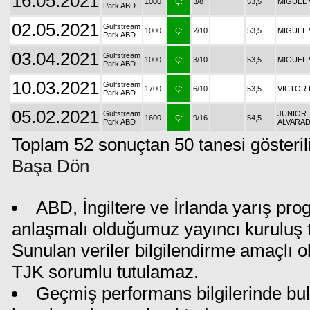
16.05.2021
1000
Ç:
3/8
53,5
MIGUEL
Park ABD
02.05.2021
Gulfstream
1000
Ç:
2/10
53,5
MIGUEL
Park ABD
03.04.2021
Gulfstream
1000
Ç:
3/10
53,5
MIGUEL
Park ABD
10.03.2021
Gulfstream
1700
Ç:
6/10
53,5
VICTOR
Park ABD
05.02.2021
Gulfstream
JUNIOR
1600
Ç:
9/16
54,5
Park ABD
ALVARA
Toplam 52 sonuçtan 50 tanesi gösteril
Başa Dön
ABD, İngiltere ve İrlanda yarış pro
anlaşmalı olduğumuz yayıncı kuruluş ta
Sunulan veriler bilgilendirme amaçlı o
TJK sorumlu tutulamaz.
Geçmiş performans bilgilerinde bul