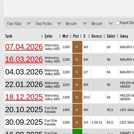
Kayıt D
Tüm Yıllar
Tüm Pistler
Mesafe
Mesafe
Tarih
Şehir
Msf
Pist
S
Derece
Sıklet
Jokey
07.04.2026
Mahoning
1200
K:
4/6
56
MAURO 
Valley ABD
16.03.2026
Mahoning
1200
K:
5/6
56
MAURO 
Valley ABD
04.03.2026
Mahoning
1200
K:
2/7
56
MAURO 
Valley ABD
22.01.2026
Mahoning
HELEN M
1100
K:
6/8
56
Valley ABD
VANEK
18.12.2025
Mahoning
HELEN M
1200
K:
2/12
56
Valley ABD
VANEK
20.10.2025
Fort Erie
1400
K:
4/6
55,5
LEO SAL
Kanada
30.09.2025
Fort Erie
1200
K:
1/4
1.09.31
55,5
LEO SAL
Kanada
Fort Erie
ISMAEL 