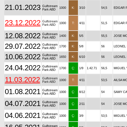
21.01.2023
Gulfstream
1000
K:
3/10
54,5
EDGAR 
Park ABD
23.12.2022
Gulfstream
1000
T:
4/11
51,5
EDGAR 
Park ABD
12.08.2022
Gulfstream
1400
K:
5/5
55,5
JOSE M
Park ABD
29.07.2022
Gulfstream
1700
K:
5/8
56
LEONEL
Park ABD
10.06.2022
Gulfstream
1650
K:
6/10
56
LEONEL
Park ABD
24.04.2022
Gulfstream
1700
Ç:
1/9
1.42.71
56,5
MIGUEL
Park ABD
11.03.2022
Gulfstream
1000
T:
4/11
53,5
AILSA M
Park ABD
01.08.2021
Gulfstream
1000
Ç:
8/12
54
SAMY C
Park ABD
04.07.2021
Gulfstream
1000
Ç:
2/11
54
JOSE M
Park ABD
04.06.2021
Gulfstream
1000
Ç:
3/9
53,5
MIGUEL
Park ABD
Gulfstream