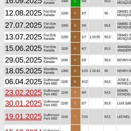
16.09.2025
1000
Ç:
5/8
55,5
Kanada
MOSQUE
12.08.2025
Fort Erie
ISMAEL 
1200
K:
2/7
56
Kanada
MOSQUE
27.07.2025
Fort Erie
ISMAEL 
1000
K:
2/6
55,5
Kanada
MOSQUE
13.07.2025
Fort Erie
ISMAEL 
1200
K:
1/7
1.10.55
55,5
Kanada
MOSQUE
15.06.2025
Fort Erie
AMANDA
1100
K:
4/7
55,5
Kanada
VANDER
29.05.2025
Woodbine
1100
K:
2/8
56,5
KEVEH N
Kanada
18.05.2025
Woodbine
1300
K:
1/10
1.16.42
56
KEVEH N
Kanada
06.04.2025
Gulfstream
JOSE E.
1100
K:
4/12
54,5
Park ABD
MOREL
23.02.2025
Gulfstream
EDWIN
1100
T:
6/9
54,5
Park ABD
GONZAL
30.01.2025
Gulfstream
1100
T:
5/7
55,5
LUIS SA
Park ABD
19.01.2025
Gulfstream
1100
T:
7/10
54,5
LEONEL
Park ABD
Gulfstream