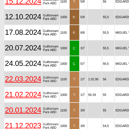
15.12.2024
1100
T:
5/8
56
EDGARD 
Park ABD
12.10.2024
Gulfstream
1000
K:
5/9
55,5
EDGARD
Park ABD
17.08.2024
Gulfstream
1100
K:
8/8
55,5
MIGUEL
Park ABD
20.07.2024
Gulfstream
1000
Ç:
3/7
55,5
MIGUEL
Park ABD
24.05.2024
Gulfstream
1000
Ç:
5/7
56,5
MIGUEL
Park ABD
22.03.2024
Gulfstream
1100
T:
1/7
1.02.90
56
EDGARD 
Park ABD
21.02.2024
Gulfstream
1000
T:
1/7
56.34
55
EDGARD 
Park ABD
20.01.2024
Gulfstream
1100
T:
3/9
55
EDGARD 
Park ABD
21.12.2023
Gulfstream
1000
T:
3/8
54,5
EDGARD 
Park ABD