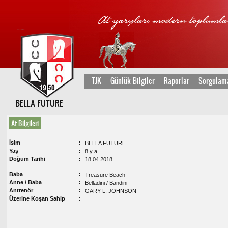
TJK
Günlük Bilgiler
Raporlar
Sorgulam
BELLA FUTURE
At Bilgileri
İsim
BELLA FUTURE
Yaş
8 y a
Doğum Tarihi
18.04.2018
Baba
Treasure Beach
Anne / Baba
Belladini / Bandini
Antrenör
GARY L. JOHNSON
Üzerine Koşan Sahip