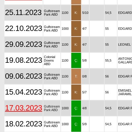
25.11.2023
Gulfstream
1100
K:
5/10
54,5
EDGARD
Park ABD
22.10.2023
Gulfstream
1000
K:
4/7
55
EDGARD
Park ABD
29.09.2023
Gulfstream
1100
K:
4/7
55
LEONEL
Park ABD
Colonial
19.08.2023
ANTONI
Downs
1100
Ç:
5/8
55,5
GALLAR
ABD
09.06.2023
Gulfstream
1100
T:
0/8
56
EDGAR 
Park ABD
15.04.2023
Gulfstream
EMISAEL
1100
K:
5/7
56
Park ABD
JARAMI
17.03.2023
Gulfstream
1000
Ç:
4/8
54,5
EDGAR 
Park ABD
18.02.2023
Gulfstream
1000
Ç:
5/9
54,5
EDGAR 
Park ABD