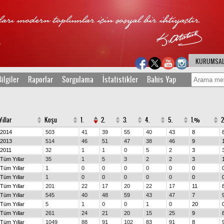
KURUMSA
ilgiler
Raporlar
Sorgulama
İstatistikler
Bahis Yap
Yıllar
Koşu
1.
2.
3.
4.
5.
1.%
2014
503
41
39
55
40
43
8
2013
514
46
51
47
38
46
9
2011
32
1
1
0
5
2
3
Tüm Yıllar
35
1
5
3
2
2
3
Tüm Yıllar
1
0
0
0
0
0
0
Tüm Yıllar
1
0
0
0
0
0
0
Tüm Yıllar
201
22
17
20
22
17
11
Tüm Yıllar
545
40
48
59
43
47
7
Tüm Yıllar
5
1
0
0
1
0
20
Tüm Yıllar
261
24
21
20
15
25
9
Tüm Yıllar
1049
88
91
102
83
91
8