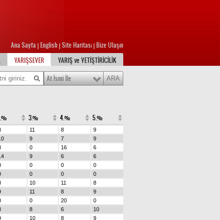
Ana Sayfa
English
Site Haritası
Bize Ulaşın
|
|
|
L
YARIŞSEVER
YARIŞ ve YETİŞTİRİCİLİK
At İsmi İle
2.%
3.%
4.%
5.%
8
11
8
9
10
9
7
9
3
0
16
6
14
9
6
6
0
0
0
0
0
0
0
0
8
10
11
8
9
11
8
9
0
0
20
0
8
8
6
10
9
10
8
9