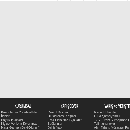
KURUMSAL
YARIŞSEVER
YARIŞ ve YETİŞTİR
Kanunlar ve Yönetmelikler
Önemli Koşular
Genel Hükümler
İlanlar
Uluslararası Koşular
O Bir Şampiyondu
Bayilik İşlemleri
Foto-Finiş Nasıl Çalışır?
TJK Ekrem Kurt Apranti E
Kişisel Verilerin Korunması
Bağlantılar
Talimatnameler
Nasıl Ganyan Bayi Olunur?
Bahis Yap
Ahır Tahsis Müracaat Fo