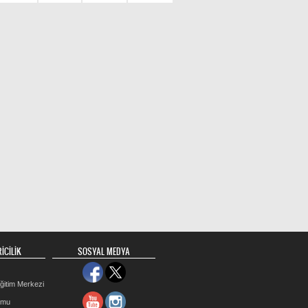
İCİLİK
SOSYAL MEDYA
ğitim Merkezi
rmu