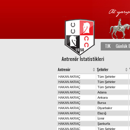
TJK
Günlük B
Antrenör İstatistikleri
Antrenör
Şehirler
HAKAN AKRAÇ
Tüm Şehirler
HAKAN AKRAÇ
Tüm Şehirler
HAKAN AKRAÇ
Tüm Şehirler
HAKAN AKRAÇ
Adana
HAKAN AKRAÇ
Ankara
HAKAN AKRAÇ
Bursa
HAKAN AKRAÇ
Diyarbakır
HAKAN AKRAÇ
Elazığ
HAKAN AKRAÇ
İzmir
HAKAN AKRAÇ
Şanlıurfa
HAKAN AKRAÇ
Tüm Şehirler