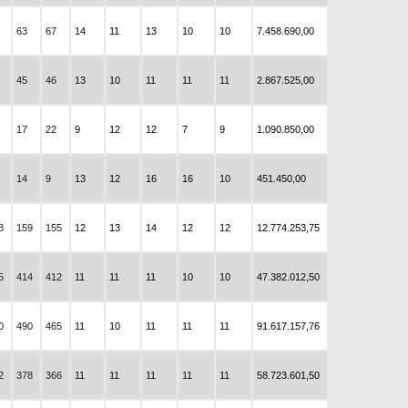
63
67
14
11
13
10
10
7.458.690,00
45
46
13
10
11
11
11
2.867.525,00
17
22
9
12
12
7
9
1.090.850,00
14
9
13
12
16
16
10
451.450,00
8
159
155
12
13
14
12
12
12.774.253,75
5
414
412
11
11
11
10
10
47.382.012,50
0
490
465
11
10
11
11
11
91.617.157,76
2
378
366
11
11
11
11
11
58.723.601,50