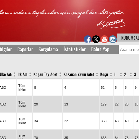
KURUMSA
ilgiler
Raporlar
Sorgulama
İstatistikler
Bahis Yap
Ülke Adı
Irk Adı
Koşan Tay Adet
Kazanan Yavru Adet
Koşu
1.
2.
3.
Tüm
ABD
8
4
52
5
5
9
Irklar
Tüm
ABD
20
13
179
22
20
18
Irklar
Tüm
ABD
34
22
368
43
40
51
Irklar
Tüm
ABD
70
35
668
84
78
78