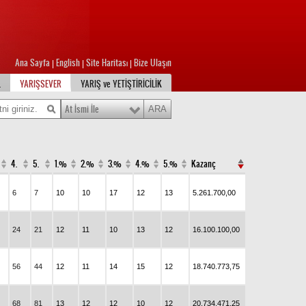
Ana Sayfa
English
Site Haritası
Bize Ulaşın
|
|
|
L
YARIŞSEVER
YARIŞ ve YETİŞTİRİCİLİK
At İsmi İle
4.
5.
1.%
2.%
3.%
4.%
5.%
Kazanç
6
7
10
10
17
12
13
5.261.700,00
24
21
12
11
10
13
12
16.100.100,00
56
44
12
11
14
15
12
18.740.773,75
68
81
13
12
12
10
12
20.734.471,25