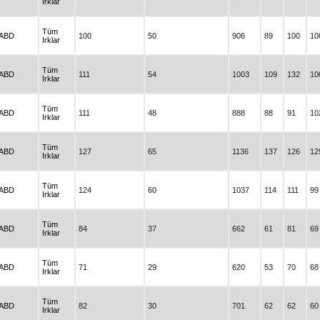
Irklar
Tüm
ABD
100
50
906
89
100
10
Irklar
Tüm
ABD
111
54
1003
109
132
10
Irklar
Tüm
ABD
111
48
888
88
91
10
Irklar
Tüm
ABD
127
65
1136
137
126
12
Irklar
Tüm
ABD
124
60
1037
114
111
99
Irklar
Tüm
ABD
84
37
662
61
81
69
Irklar
Tüm
ABD
71
29
620
53
70
68
Irklar
Tüm
ABD
82
30
701
62
62
60
Irklar