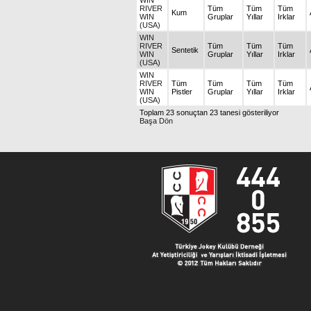
WIN
RIVER
Tüm
Tüm
Tüm
Kum
WIN
Gruplar
Yıllar
Irklar
(USA)
WIN
RIVER
Tüm
Tüm
Tüm
Sentetik
WIN
Gruplar
Yıllar
Irklar
(USA)
WIN
RIVER
Tüm
Tüm
Tüm
Tüm
WIN
Pistler
Gruplar
Yıllar
Irklar
(USA)
Toplam 23 sonuçtan 23 tanesi gösteriliyor
Başa Dön