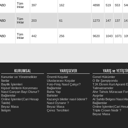
Tüm
ABD
397
162
4898
519
553
54
Irklar
Tüm
ABD
203
61
1273
147
137
14
Irklar
Tüm
ABD
442
256
9620
1043
1071
10
Irklar
KURUMSAL
YARIŞSEVER
YARIŞ ve YETİŞTİR
Kanunlar ve Yönetmelikler
Önemli Koşular
Genel Hükümler
İlanlar
Uluslararası Koşular
O Bir Şampiyondu
Bayilik İşlemleri
Foto-Finiş Nasıl Çalışır?
TJK Ekrem Kurt Apranti E
Kişisel Verilerin Korunması
Bağlantılar
Talimatnameler
Nasıl Ganyan Bayi Olunur?
Bahis Yap
Ahır Tahsis Müracaat Fo
Bağlantılar
Bahisler
Aygırlar
Online İşlemler(Cari Hesap
Kazançlı biletler nasıl ödenir?
At Sahibi Belgesi Nasıl Alı
Takibi)
Nasıl Oynanır ?
Bağlantılar
Beyaz Masa
Beyaz Masa
Online İşlemler(Cari Hesa
İletişim
Çerez Tercihleri
Triple Crown Nedir ?
Beyaz Masa