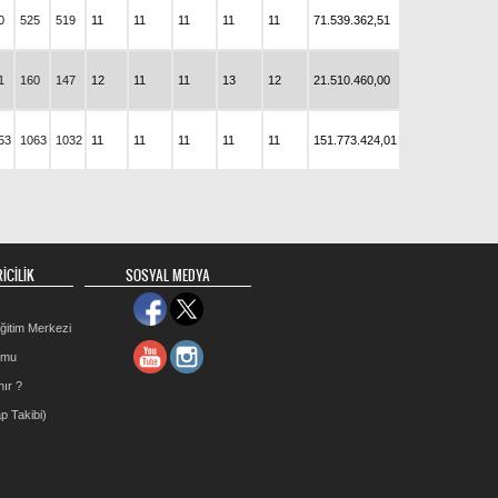
0
525
519
11
11
11
11
11
71.539.362,51
1
160
147
12
11
11
13
12
21.510.460,00
53
1063
1032
11
11
11
11
11
151.773.424,01
İCİLİK
SOSYAL MEDYA
ğitim Merkezi
rmu
nır ?
p Takibi)