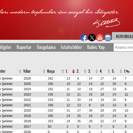
KURUMSA
ilgiler
Raporlar
Sorgulama
İstatistikler
Bahis Yap
rler
Yıllar
Koşu
1.
2.
3.
4.
5.
1.%
 Şehirler
2026
182
13
6
14
17
14
7
 Şehirler
2025
296
19
22
24
22
28
6
 Şehirler
2024
182
11
10
19
27
23
6
 Şehirler
2023
196
22
21
18
18
24
11
 Şehirler
2022
193
11
20
24
19
20
6
 Şehirler
2021
186
12
13
9
14
14
6
 Şehirler
2020
320
31
27
39
28
29
10
 Şehirler
2019
280
24
25
18
27
24
9
 Şehirler
2018
253
24
35
29
22
27
9
 Şehirler
2017
60
2
6
5
7
6
3
 Şehirler
2016
6
0
0
0
1
1
0