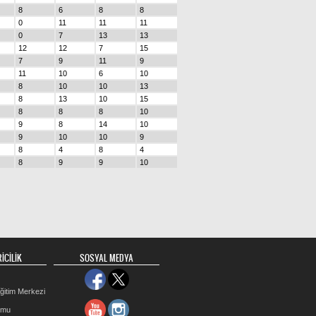
8
6
8
8
0
11
11
11
0
7
13
13
12
12
7
15
7
9
11
9
11
10
6
10
8
10
10
13
8
13
10
15
8
8
8
10
9
8
14
10
9
10
10
9
8
4
8
4
8
9
9
10
İCİLİK
SOSYAL MEDYA
ğitim Merkezi
rmu