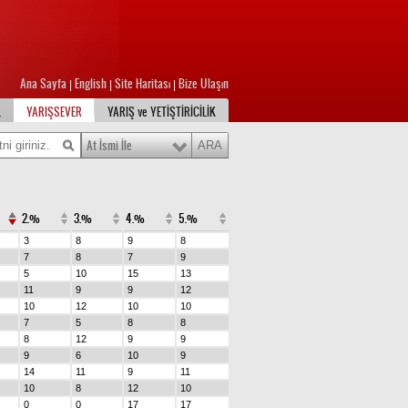
Ana Sayfa
English
Site Haritası
Bize Ulaşın
|
|
|
L
YARIŞSEVER
YARIŞ ve YETİŞTİRİCİLİK
At İsmi İle
2.%
3.%
4.%
5.%
3
8
9
8
7
8
7
9
5
10
15
13
11
9
9
12
10
12
10
10
7
5
8
8
8
12
9
9
9
6
10
9
14
11
9
11
10
8
12
10
0
0
17
17