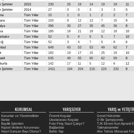
 Şehirler
2015
230
25
19
14
19
19
11
 Şehirler
2014
27
0
0
3
3
3
0
na
Tüm Yıllar
15
1
0
1
2
2
7
ara
Tüm Yıllar
103
9
12
12
7
15
9
alya
Tüm Yıllar
396
30
27
35
45
36
8
sa
Tüm Yıllar
185
18
21
18
12
18
10
arbakır
Tüm Yıllar
52
5
4
5
5
7
10
zığ
Tüm Yıllar
52
3
4
7
5
8
6
nbul
Tüm Yıllar
649
43
53
53
49
62
7
ir
Tüm Yıllar
182
19
17
15
25
19
10
aeli
Tüm Yıllar
635
49
55
65
62
59
8
lıurfa
Tüm Yıllar
142
17
11
5
12
6
12
 Şehirler
Tüm Yıllar
2411
194
204
216
224
232
8
KURUMSAL
YARIŞSEVER
YARIŞ ve YETİŞTİR
Kanunlar ve Yönetmelikler
Önemli Koşular
Genel Hükümler
İlanlar
Uluslararası Koşular
O Bir Şampiyondu
Bayilik İşlemleri
Foto-Finiş Nasıl Çalışır?
TJK Ekrem Kurt Apranti E
Kişisel Verilerin Korunması
Bağlantılar
Talimatnameler
Nasıl Ganyan Bayi Olunur?
Bahis Yap
Ahır Tahsis Müracaat Fo