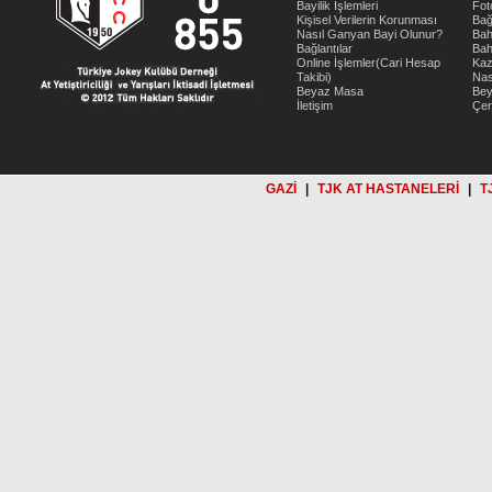
Bayilik İşlemleri
Fot
Kişisel Verilerin Korunması
Bağ
Nasıl Ganyan Bayi Olunur?
Bah
Bağlantılar
Bah
Online İşlemler(Cari Hesap
Kaz
Takibi)
Nas
Beyaz Masa
Be
İletişim
Çer
GAZİ
|
TJK AT HASTANELERİ
|
T