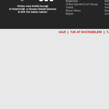
Bağlantılar
Bah
Online İşlemler(Cari Hesap
Kaz
Takibi)
Nas
Beyaz Masa
Be
İletişim
Çer
GAZİ
|
TJK AT HASTANELERİ
|
T