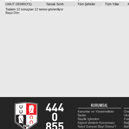
UMUT DEMİR
(Y1)
Yamak Sınıfı
Tüm Şehirler
Tüm Yıllar
Toplam 12 sonuçtan 12 tanesi gösteriliyor
Başa Dön
KURUMSAL
Kanunlar ve Yönetmelikler
Öne
İlanlar
Ulu
Bayilik İşlemleri
Fot
Kişisel Verilerin Korunması
Bağ
Nasıl Ganyan Bayi Olunur?
Bah