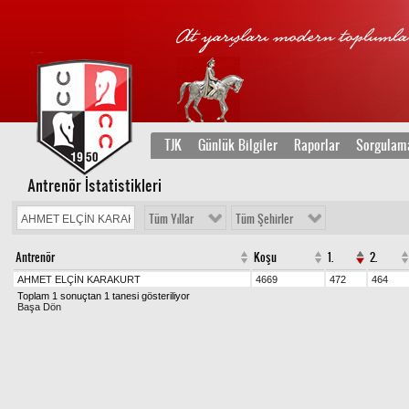
TJK
Günlük Bilgiler
Raporlar
Sorgulam
Antrenör İstatistikleri
Tüm Yıllar
Tüm Şehirler
Antrenör
Koşu
1.
2.
AHMET ELÇİN KARAKURT
4669
472
464
Toplam 1 sonuçtan 1 tanesi gösteriliyor
Başa Dön