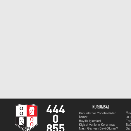
KURUMSAL
Kanunlar ve Yönetmelikler
Öne
İlanlar
Ulu
Bayilik İşlemleri
Fot
Kişisel Verilerin Korunması
Bağ
Nasıl Ganyan Bayi Olunur?
Bah