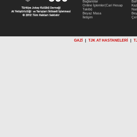
Bağlantılar
Bah
Online İşlemler(Cari Hesap
Kaz
Takibi)
Nas
Beyaz Masa
Be
İletişim
Çer
GAZİ
|
TJK AT HASTANELERİ
|
T