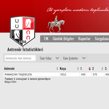
TJK
Günlük Bilgiler
Raporlar
Sorgulam
Antrenör İstatistikleri
Tüm Yıllar
Tüm Şehirler
Antrenör
Koşu
1.
2.
3.
RAMAZAN TAŞDELEN
3312
430
375
40
Toplam 1 sonuçtan 1 tanesi gösteriliyor
Başa Dön