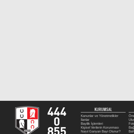
KURUMSAL
Kanunlar ve Yönetmelikler
Öne
İlanlar
Ulu
Bayilik İşlemleri
Fot
Kişisel Verilerin Korunması
Bağ
Nasıl Ganyan Bayi Olunur?
Bah