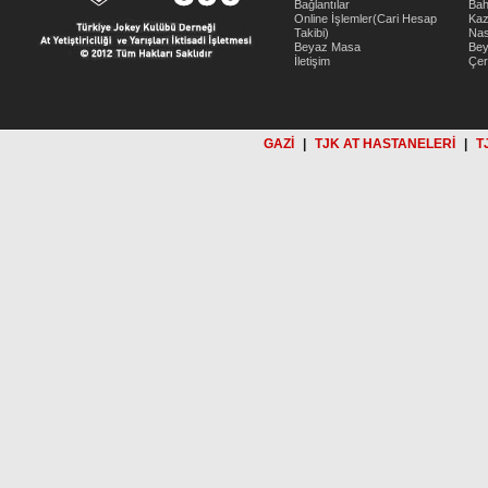
Bağlantılar
Bah
Online İşlemler(Cari Hesap
Kaz
Takibi)
Nas
Beyaz Masa
Be
İletişim
Çer
GAZİ
|
TJK AT HASTANELERİ
|
T