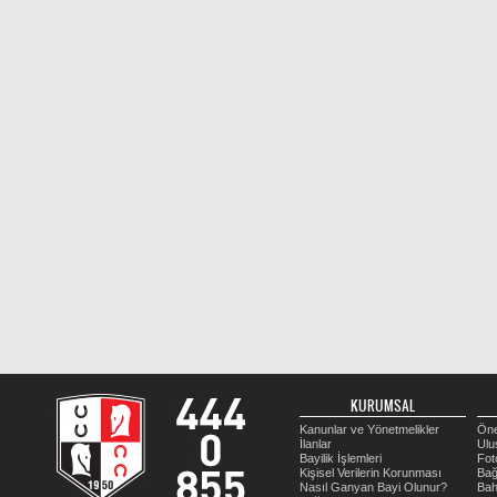
KURUMSAL
Kanunlar ve Yönetmelikler
Öne
İlanlar
Ulu
Bayilik İşlemleri
Fot
Kişisel Verilerin Korunması
Bağ
Nasıl Ganyan Bayi Olunur?
Bah