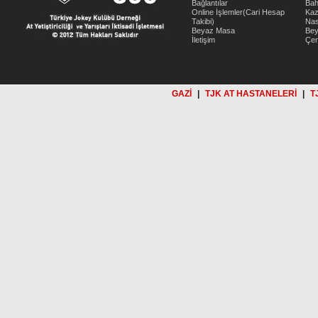
Bağlantılar
Bah
Online İşlemler(Cari Hesap
Kaz
Takibi)
Nas
Beyaz Masa
Be
İletişim
Çer
GAZİ
|
TJK AT HASTANELERİ
|
T