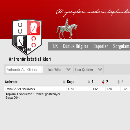
TJK
Günlük Bilgiler
Raporlar
Sorgulam
Antrenör İstatistikleri
Tüm Yıllar
Tüm Şehirler
Antrenör
Koşu
1.
2.
3.
RAMAZAN BARMAN
1184
142
135
135
Toplam 1 sonuçtan 1 tanesi gösteriliyor
Başa Dön