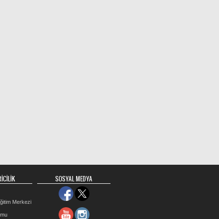
İCİLİK
SOSYAL MEDYA
ğitim Merkezi
rmu