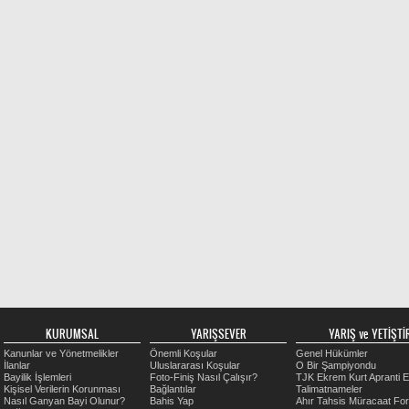
KURUMSAL
YARIŞSEVER
YARIŞ ve YETİŞTİR
Kanunlar ve Yönetmelikler
Önemli Koşular
Genel Hükümler
İlanlar
Uluslararası Koşular
O Bir Şampiyondu
Bayilik İşlemleri
Foto-Finiş Nasıl Çalışır?
TJK Ekrem Kurt Apranti E
Kişisel Verilerin Korunması
Bağlantılar
Talimatnameler
Nasıl Ganyan Bayi Olunur?
Bahis Yap
Ahır Tahsis Müracaat Fo