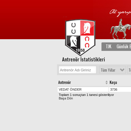
TJK
Günlük B
Antrenör İstatistikleri
Tüm Yıllar
T
Antrenör
Koşu
VEDAT ÖNDER
3736
Toplam 1 sonuçtan 1 tanesi gösteriliyor
Başa Dön