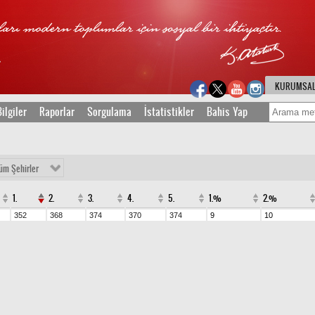
KURUMSA
ilgiler
Raporlar
Sorgulama
İstatistikler
Bahis Yap
üm Şehirler
1.
2.
3.
4.
5.
1.%
2.%
352
368
374
370
374
9
10